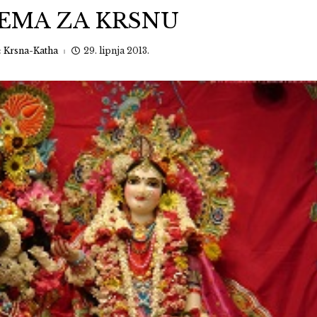
REMA ZA KRSNU
:
Krsna-Katha
29. lipnja 2013.