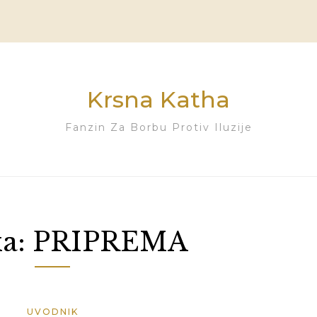
Krsna Katha
Fanzin Za Borbu Protiv Iluzije
a:
PRIPREMA
UVODNIK