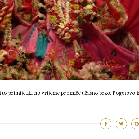
vi to primijetili, no vrijeme promiče užasno brzo. Pogotovo 