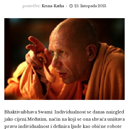
posted by:
Krsna-Katha
25. listopada 2013.
Bhaktivaibhava Swami: Individualnost se danas naizgled
jako cijeni.Međutim, način na koji se ona shvaća uništava
pravu individualnost i definira ljude kao obične robote