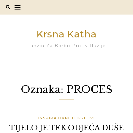
Skip
to
content
Krsna Katha
Fanzin Za Borbu Protiv Iluzije
Oznaka:
PROCES
INSPIRATIVNI TEKSTOVI
TIJELO JE TEK ODJEĆA DUŠE