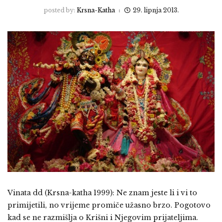
posted by:
Krsna-Katha
29. lipnja 2013.
Vinata dd (Krsna-katha 1999): Ne znam jeste li i vi to
primijetili, no vrijeme promiče užasno brzo. Pogotovo
kad se ne razmišlja o Krišni i Njegovim prijateljima.