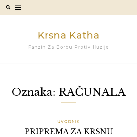
Skip
to
content
Krsna Katha
Fanzin Za Borbu Protiv Iluzije
Oznaka:
RAČUNALA
UVODNIK
PRIPREMA ZA KRSNU