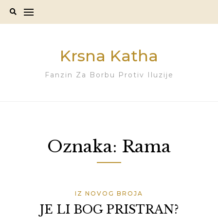
Skip
to
content
Krsna Katha
Fanzin Za Borbu Protiv Iluzije
Oznaka:
Rama
IZ NOVOG BROJA
JE LI BOG PRISTRAN?