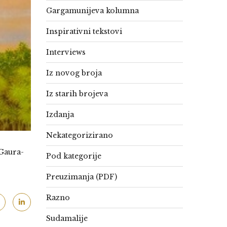
Gargamunijeva kolumna
Inspirativni tekstovi
Interviews
Iz novog broja
Iz starih brojeva
Izdanja
Nekategorizirano
 Gaura-
Pod kategorije
Preuzimanja (PDF)
Razno
Sudamalije