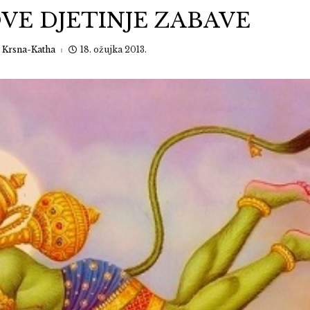
E DJETINJE ZABAVE
:
Krsna-Katha
18. ožujka 2013.