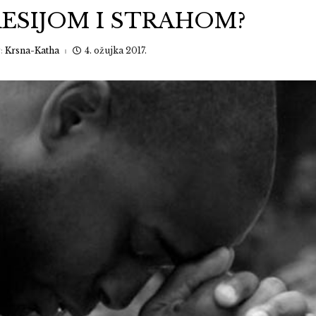
RESIJOM I STRAHOM?
y:
Krsna-Katha
4. ožujka 2017.