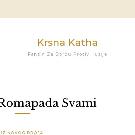
Krsna Katha
Fanzin Za Borbu Protiv Iluzije
Romapada Svami
IZ NOVOG BROJA