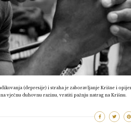
kovanja (depresije) i straha je zaboravljanje Krišne i opije
g na vječnu duhovnu razinu, vratiti pažnju natrag na Krišnu.