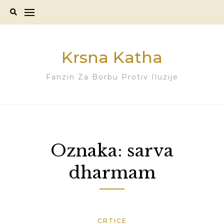
Skip
to
content
Krsna Katha
Fanzin Za Borbu Protiv Iluzije
Oznaka:
sarva
dharmam
CRTICE