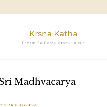
Krsna Katha
Fanzin Za Borbu Protiv Iluzije
Sri Madhvacarya
IZ STARIH BROJEVA