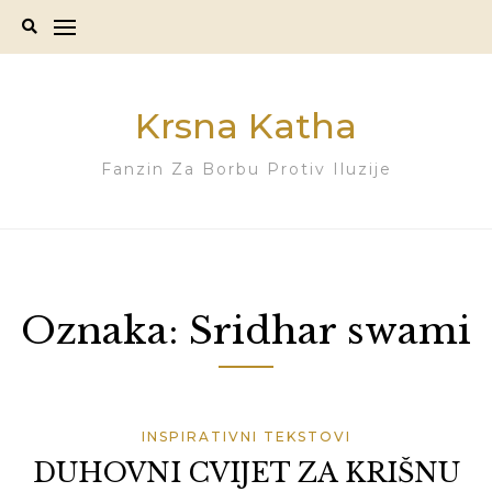
Skip
to
content
Krsna Katha
Fanzin Za Borbu Protiv Iluzije
Oznaka:
Sridhar swami
INSPIRATIVNI TEKSTOVI
DUHOVNI CVIJET ZA KRIŠNU