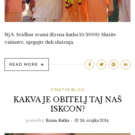
Nj.S. Sridhar svami (Krsna-katha 10/2009): Služite
vaišnave, njegujte duh služenja.
READ MORE
VINATIN BLOG
KAKVA JE OBITELJ TAJ NAŠ
ISKCON?
posted by:
Krsna-Katha
24. ožujka 2014.