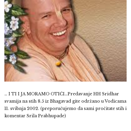
… I TI I JA MORAMO OTIĆI…Predavanje HH Sridhar
svamija na stih 8.5 iz Bhagavad gite održano u Vodicama
11. svibnja 2002. (preporučujemo da sami pročitate stih i
komentar Srila Prabhupade)