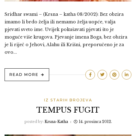
Sridhar swami – (Krsna – katha 08/2002): Bez obzira
imamo li brdo želja ili nemamo želja uopće, valja
pjevati sveto ime. Uvijek pokušavati pjevati što je
moguće više krugova. Pjevanje imena Boga, bez obzira
je li riječ o Jehovi, Alahu ili Krišni, preporučeno je za
ovo...
READ MORE
IZ STARIH BROJEVA
TEMPUS FUGIT
posted by:
Krsna-Katha
14. prosinca 2012.