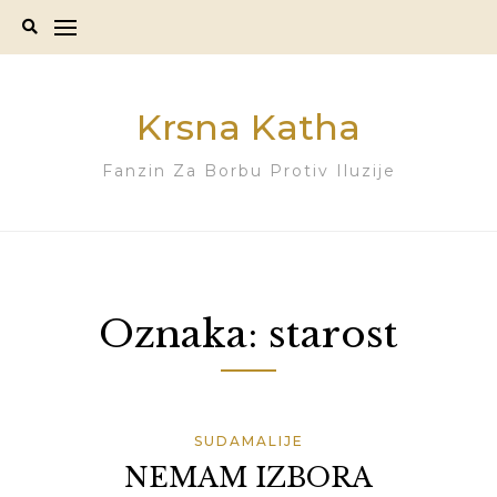
Skip
to
content
Krsna Katha
Fanzin Za Borbu Protiv Iluzije
Oznaka:
starost
SUDAMALIJE
NEMAM IZBORA