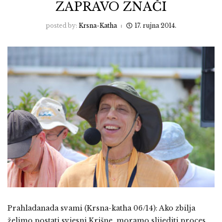
ZAPRAVO ZNAČI
posted by:
Krsna-Katha
17. rujna 2014.
Prahladanada svami (Krsna-katha 06/14): Ako zbilja
želimo postati svjesni Krišne, moramo slijediti proces