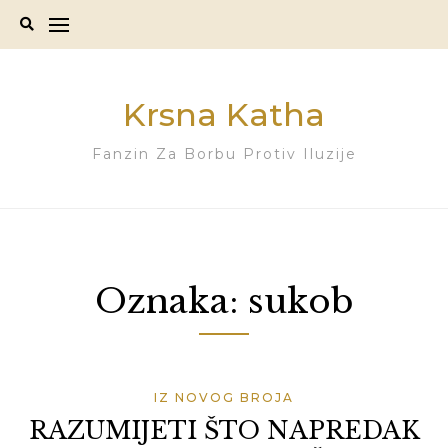
Skip
to
content
Krsna Katha
Fanzin Za Borbu Protiv Iluzije
Oznaka:
sukob
IZ NOVOG BROJA
RAZUMIJETI ŠTO NAPREDAK