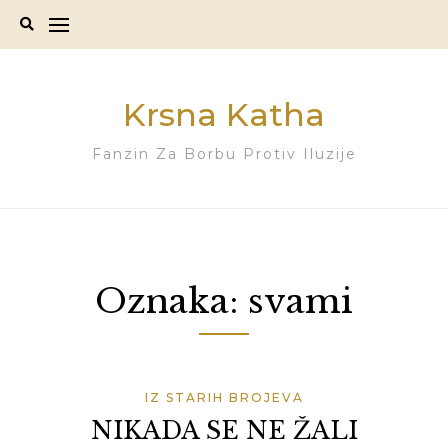
Skip
to
content
Krsna Katha
Fanzin Za Borbu Protiv Iluzije
Oznaka:
svami
IZ STARIH BROJEVA
NIKADA SE NE ŽALI