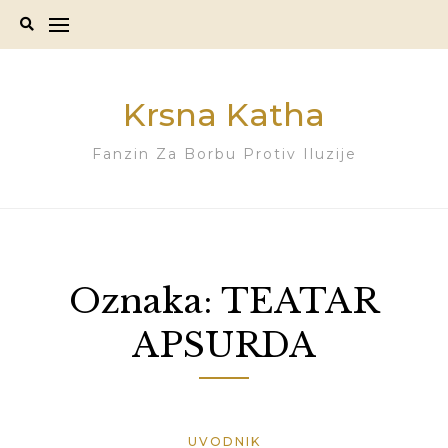
Skip
to
content
Krsna Katha
Fanzin Za Borbu Protiv Iluzije
Oznaka:
TEATAR
APSURDA
UVODNIK