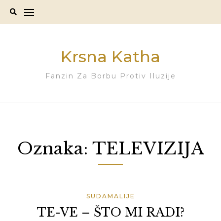
Skip
to
content
Krsna Katha
Fanzin Za Borbu Protiv Iluzije
Oznaka:
TELEVIZIJA
SUDAMALIJE
TE-VE – ŠTO MI RADI?