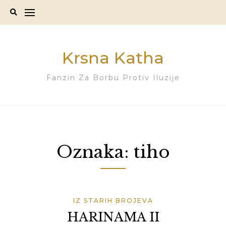
Skip
to
content
Krsna Katha
Fanzin Za Borbu Protiv Iluzije
Oznaka:
tiho
IZ STARIH BROJEVA
HARINAMA II