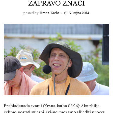
ZAPRAVO ZNAČI
posted by:
Krsna-Katha
17. rujna 2014.
Prahladanada svami (Krsna-katha 06/14): Ako zbilja
želimo postati svjesni Krišne, moramo slijediti proces