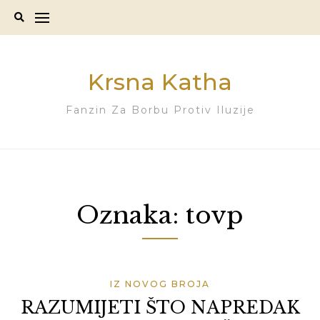
Skip
to
content
Krsna Katha
Fanzin Za Borbu Protiv Iluzije
Oznaka:
tovp
IZ NOVOG BROJA
RAZUMIJETI ŠTO NAPREDAK