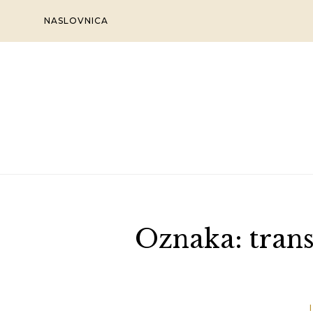
Skip
NASLOVNICA
to
content
Oznaka:
tran