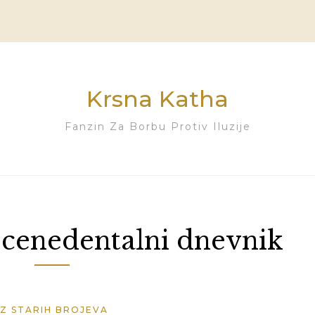
Krsna Katha
Fanzin Za Borbu Protiv Iluzije
scenedentalni dnevnik
IZ STARIH BROJEVA