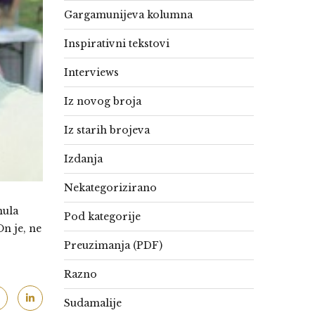
Gargamunijeva kolumna
Inspirativni tekstovi
Interviews
Iz novog broja
Iz starih brojeva
Izdanja
Nekategorizirano
nula
Pod kategorije
n je, ne
Preuzimanja (PDF)
Razno
Sudamalije