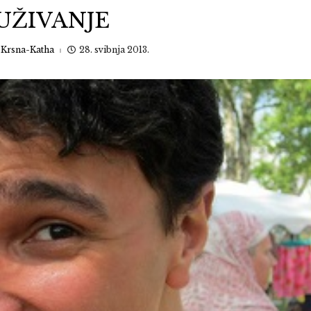
UŽIVANJE
:
Krsna-Katha
28. svibnja 2013.