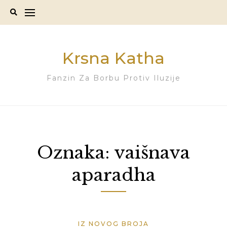
Skip
to
content
Krsna Katha
Fanzin Za Borbu Protiv Iluzije
Oznaka:
vaišnava
aparadha
IZ NOVOG BROJA