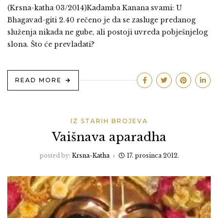
(Krsna-katha 03/2014)Kadamba Kanana svami: U
Bhagavad-giti 2.40 rečeno je da se zasluge predanog
služenja nikada ne gube, ali postoji uvreda pobješnjelog
slona. Što će prevladati?
READ MORE
IZ STARIH BROJEVA
Vaišnava aparadha
posted by:
Krsna-Katha
17. prosinca 2012.