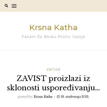
Skip
to
content
Krsna Katha
Fanzin Za Borbu Protiv Iluzije
CRTICE
ZAVIST proizlazi iz
sklonosti uspoređivanju…
posted by:
Krsna-Katha
18. studenoga 2013.