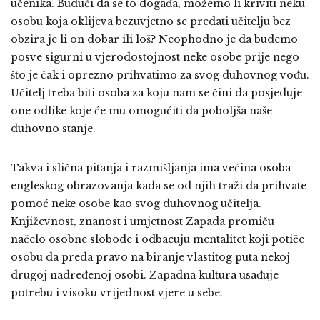
učenika. Budući da se to događa, možemo li kriviti neku
osobu koja oklijeva bezuvjetno se predati učitelju bez
obzira je li on dobar ili loš? Neophodno je da budemo
posve sigurni u vjerodostojnost neke osobe prije nego
što je čak i oprezno prihvatimo za svog duhovnog vođu.
Učitelj treba biti osoba za koju nam se čini da posjeduje
one odlike koje će mu omogućiti da poboljša naše
duhovno stanje.
Takva i slična pitanja i razmišljanja ima većina osoba
engleskog obrazovanja kada se od njih traži da prihvate
pomoć neke osobe kao svog duhovnog učitelja.
Književnost, znanost i umjetnost Zapada promiču
načelo osobne slobode i odbacuju mentalitet koji potiče
osobu da preda pravo na biranje vlastitog puta nekoj
drugoj nadređenoj osobi. Zapadna kultura usađuje
potrebu i visoku vrijednost vjere u sebe.