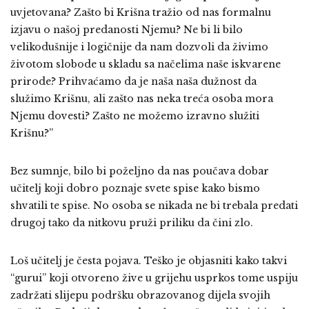
uvjetovana? Zašto bi Krišna tražio od nas formalnu
izjavu o našoj predanosti Njemu? Ne bi li bilo
velikodušnije i logičnije da nam dozvoli da živimo
životom slobode u skladu sa načelima naše iskvarene
prirode? Prihvaćamo da je naša naša dužnost da
služimo Krišnu, ali zašto nas neka treća osoba mora
Njemu dovesti? Zašto ne možemo izravno služiti
Krišnu?”
Bez sumnje, bilo bi poželjno da nas poučava dobar
učitelj koji dobro poznaje svete spise kako bismo
shvatili te spise. No osoba se nikada ne bi trebala predati
drugoj tako da nitkovu pruži priliku da čini zlo.
Loš učitelj je česta pojava. Teško je objasniti kako takvi
“gurui” koji otvoreno žive u grijehu usprkos tome uspiju
zadržati slijepu podršku obrazovanog dijela svojih