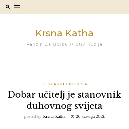
Skip
to
content
Krsna Katha
Fanzin Za Borbu Protiv Iluzije
IZ STARIH BROJEVA
Dobar učitelj je stanovnik
duhovnog svijeta
posted by:
Krsna-Katha
20. travnja 2012.