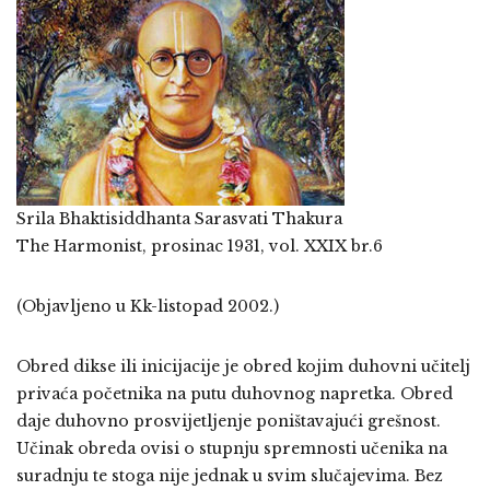
Srila Bhaktisiddhanta Sarasvati Thakura
The Harmonist, prosinac 1931, vol. XXIX br.6
(Objavljeno u Kk-listopad 2002.)
Obred dikse ili inicijacije je obred kojim duhovni učitelj
privaća početnika na putu duhovnog napretka. Obred
daje duhovno prosvijetljenje poništavajući grešnost.
Učinak obreda ovisi o stupnju spremnosti učenika na
suradnju te stoga nije jednak u svim slučajevima. Bez