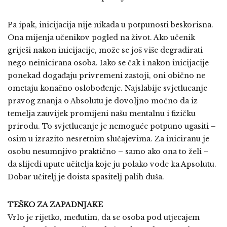
Pa ipak, inicijacija nije nikada u potpunosti beskorisna.
Ona mijenja učenikov pogled na život. Ako učenik
griješi nakon inicijacije, može se još više degradirati
nego neinicirana osoba. Iako se čak i nakon inicijacije
ponekad događaju privremeni zastoji, oni obično ne
ometaju konačno oslobođenje. Najslabije svjetlucanje
pravog znanja o Absolutu je dovoljno moćno da iz
temelja zauvijek promijeni našu mentalnu i fizičku
prirodu. To svjetlucanje je nemoguće potpuno ugasiti –
osim u izrazito nesretnim slučajevima. Za iniciranu je
osobu nesumnjivo praktično – samo ako ona to želi –
da slijedi upute učitelja koje ju polako vode ka Apsolutu.
Dobar učitelj je doista spasitelj palih duša.
TEŠKO ZA ZAPADNJAKE
Vrlo je rijetko, međutim, da se osoba pod utjecajem