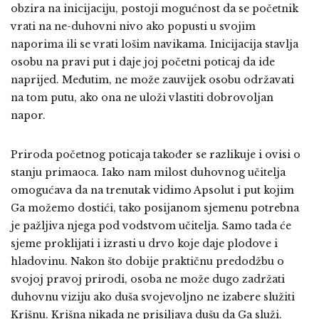
obzira na inicijaciju, postoji mogućnost da se početnik
vrati na ne-duhovni nivo ako popusti u svojim
naporima ili se vrati lošim navikama. Inicijacija stavlja
osobu na pravi put i daje joj početni poticaj da ide
naprijed. Međutim, ne može zauvijek osobu održavati
na tom putu, ako ona ne uloži vlastiti dobrovoljan
napor.
Priroda početnog poticaja također se razlikuje i ovisi o
stanju primaoca. Iako nam milost duhovnog učitelja
omogućava da na trenutak vidimo Apsolut i put kojim
Ga možemo dostići, tako posijanom sjemenu potrebna
je pažljiva njega pod vodstvom učitelja. Samo tada će
sjeme proklijati i izrasti u drvo koje daje plodove i
hladovinu. Nakon što dobije praktičnu predodžbu o
svojoj pravoj prirodi, osoba ne može dugo zadržati
duhovnu viziju ako duša svojevoljno ne izabere služiti
Krišnu. Krišna nikada ne prisiljava dušu da Ga služi.