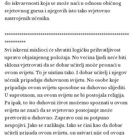
do iskvarenosti koja se može naći u odnosu običnog
svjetovnog gurua i njegovih isto tako svjetovno
nastrojenih učenika.
***********************************************************
**********
Svi iskreni mislioci će shvatiti logičku prihvatljivost
upravo objašnjenog položaja. No većina ljudi neće biti
sklona vjetrovati da se dobar učitelj može pronaći u
ovom svijetu. To je uistinu tako. I dobar učitelj i njegov
učenik pripadaju duhovnom svijetu. No osobe koje
pripadaju ovom svijetu sposobne su duhovno slijediti.
U suprotnom, na ovom svijetu ne bi postojala religija.
Pa ipak, to što duhovni život možemo spoznati u ovom
svijetu ne znači da se svjetovno postojanje može
pretvoriti u duhovno. Zapravo oni su potpuno
nespojivi. Jako se razlikuju. Iako se čini kao da dobar
učitelj pripada ovom svijetu, on ustvari nije od ovoga