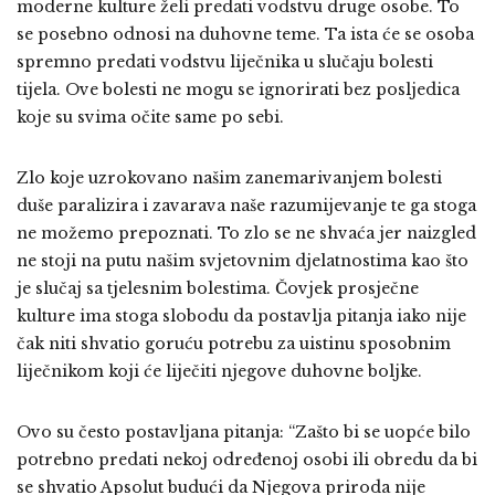
moderne kulture želi predati vodstvu druge osobe. To
se posebno odnosi na duhovne teme. Ta ista će se osoba
spremno predati vodstvu liječnika u slučaju bolesti
tijela. Ove bolesti ne mogu se ignorirati bez posljedica
koje su svima očite same po sebi.
Zlo koje uzrokovano našim zanemarivanjem bolesti
duše paralizira i zavarava naše razumijevanje te ga stoga
ne možemo prepoznati. To zlo se ne shvaća jer naizgled
ne stoji na putu našim svjetovnim djelatnostima kao što
je slučaj sa tjelesnim bolestima. Čovjek prosječne
kulture ima stoga slobodu da postavlja pitanja iako nije
čak niti shvatio goruću potrebu za uistinu sposobnim
liječnikom koji će liječiti njegove duhovne boljke.
Ovo su često postavljana pitanja: “Zašto bi se uopće bilo
potrebno predati nekoj određenoj osobi ili obredu da bi
se shvatio Apsolut budući da Njegova priroda nije