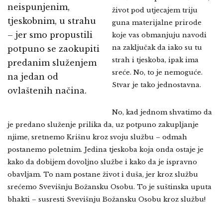
neispunjenim,
život pod utjecajem triju
tjeskobnim, u strahu
guna materijalne prirode
– jer smo propustili
koje vas obmanjuju navodi
na zaključak da iako su tu
potpuno se zaokupiti
strah i tjeskoba, ipak ima
predanim služenjem
sreće. No, to je nemoguće.
na jedan od
Stvar je tako jednostavna.
ovlaštenih načina.
No, kad jednom shvatimo da
je predano služenje prilika da, uz potpuno zakupljanje
njime, sretnemo Krišnu kroz svoju službu – odmah
postanemo poletnim. Jedina tjeskoba koja onda ostaje je
kako da dobijem dovoljno službe i kako da je ispravno
obavljam. To nam postane život i duša, jer kroz službu
srećemo Svevišnju Božansku Osobu. To je suštinska uputa
bhakti – susresti Svevišnju Božansku Osobu kroz službu!