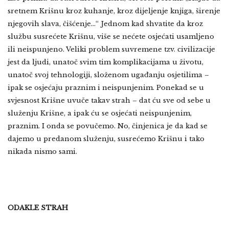
sretnem Krišnu kroz kuhanje, kroz dijeljenje knjiga, širenje
njegovih slava, čišćenje…“ Jednom kad shvatite da kroz
službu susrećete Krišnu, više se nećete osjećati usamljeno
ili neispunjeno. Veliki problem suvremene tzv. civilizacije
jest da ljudi, unatoč svim tim komplikacijama u životu,
unatoč svoj tehnologiji, složenom ugađanju osjetilima –
ipak se osjećaju praznim i neispunjenim. Ponekad se u
svjesnost Krišne uvuče takav strah – dat ću sve od sebe u
služenju Krišne, a ipak ću se osjećati neispunjenim,
praznim. I onda se povučemo. No, činjenica je da kad se
dajemo u predanom služenju, susrećemo Krišnu i tako
nikada nismo sami.
ODAKLE STRAH