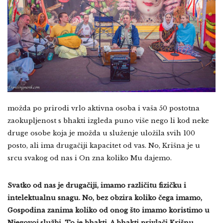
možda po prirodi vrlo aktivna osoba i vaša 50 postotna
zaokupljenost s bhakti izgleda puno više nego li kod neke
druge osobe koja je možda u služenje uložila svih 100
posto, ali ima drugačiji kapacitet od vas. No, Krišna je u
srcu svakog od nas i On zna koliko Mu dajemo.
Svatko od nas je drugačiji, imamo različitu fizičku i
intelektualnu snagu. No, bez obzira koliko čega imamo,
Gospodina zanima koliko od onog što imamo koristimo u
Njegovoj službi. To je bhakti. A bhakti privlači Krišnu.