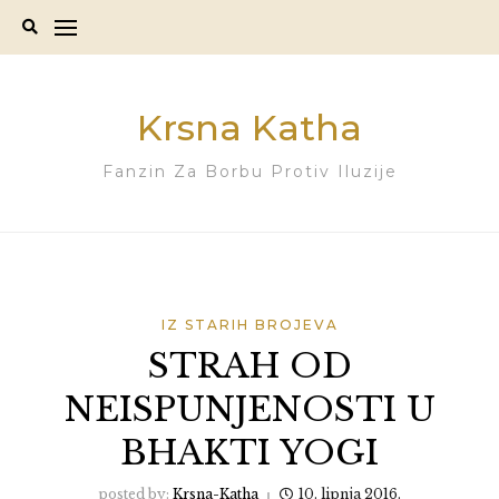
Skip
to
content
Krsna Katha
Fanzin Za Borbu Protiv Iluzije
IZ STARIH BROJEVA
STRAH OD
NEISPUNJENOSTI U
BHAKTI YOGI
posted by:
Krsna-Katha
10. lipnja 2016.