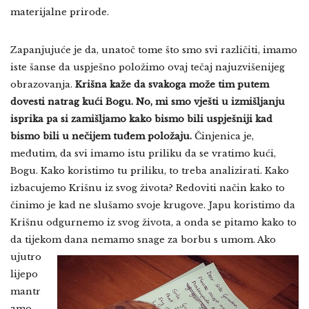
materijalne prirode.
Zapanjujuće je da, unatoč tome što smo svi različiti, imamo
iste šanse da uspješno položimo ovaj tečaj najuzvišenijeg
obrazovanja.
Krišna kaže da svakoga može tim putem
dovesti natrag kući Bogu. No, mi smo vješti u izmišljanju
isprika pa si zamišljamo kako bismo bili uspješniji kad
bismo bili u nečijem tuđem položaju.
Činjenica je,
međutim, da svi imamo istu priliku da se vratimo kući,
Bogu. Kako koristimo tu priliku, to treba analizirati. Kako
izbacujemo Krišnu iz svog života? Redoviti način kako to
činimo je kad ne slušamo svoje krugove. Japu koristimo da
Krišnu odgurnemo iz svog života, a onda se pitamo kako to
da tijekom dana nemamo snage za
borbu s umom. Ako
ujutro
lijepo
mantr
amo,