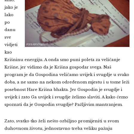
jako je
lako
po
danu
sve
vidjeti
kao
Krišninu energiju. A onda smo puni poleta za veličanje
Krišne, jer vidimo da je Krišna gospodar svega. Naš
program je da Gospodina veličamo uvijek i svugdje u svako
doba, a ne samo na nekom određenom mjestu i u tome leži
posebnost Hare Krišna bhakta. Jer Gospodin je svugdje i
uvijek i zato Ga uvijek i svugdje želimo slaviti. A kako ćemo
spoznati da je Gospodin svugdje? Pažljivim mantranjem.
Zato, svatko tko želi nešto ozbiljno promijeniti u svom
duhovnom životu, jednostavno treba veliku pažnju