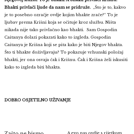
Bhakti privlači ljude da nam se pridruže.
„Što je to, kakvo
je to posebno ozračje ovdje kojim bhakte zrače?“ To je
ljubav prema Krišni koja se očituje kroz službu. Ništa
nikada nije tako privlačno kao bhakti. Sam Gospodin
Caitanya dolazi pokazati kako to izgleda. Gospodin
Caitanya je Krišna koji se pita kako je biti Njegov bhakta.
Što ti bhakte doživljavaju? To pokazuje vrhunski položaj
bhakti, jer ona osvaja čak i Krišnu. Čak i Krišna želi iskusiti
kako to izgleda biti bhakta.
DOBRO OSJETILNO UŽIVANJE
Zašto ne bismo
A evo nas ovdje s rijetkom