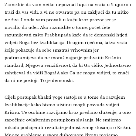
Zamislite da vam netko nepoznat lupa na vrata u 2 ujutro i
traži da vas vidi, a vi ne otvarate pa on zaključi da tu nitko
ne živi. I onda vam provali u kuću kroz prozor jer je
navalio da uđe… Ako razmislite o tome, počet ćete
razumijevati zašto Prabhupada kaže da je demonski htjeti
vidjeti Boga bez kvalifikacija. Drugim riječima, takva vrsta
želje pokazuje da sebe smatraš vrhovnim jer
podrazumijeva da ne moraš najprije prihvatiti Krišnin
standard, Njegovu senzitivnost, da bi Ga vidio. Jednostavno
zahtijevaš da vidiš Boga! A ako Ga ne mogu vidjeti, to znači
da ni ne postoji. To je demonski.
Cijeli postupak bhakti yoge sastoji se u tome da razvijem
kvalifikacije kako bismo uistinu mogli posvuda vidjeti
Krišnu. Te osobine razvijamo kroz predano služenje, a ono
započinje ovlaštenim postupkom slušanja. Ne smijemo
nikada podcijeniti rezultate jednostavnog slušanja o Krišni.
Mnoge probleme u svom duhovnom životu možemo