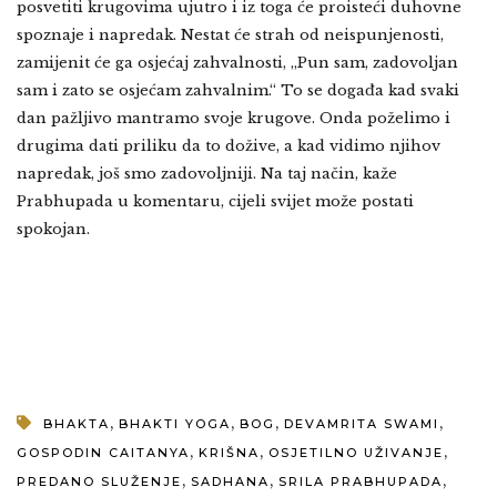
posvetiti krugovima ujutro i iz toga će proisteći duhovne
spoznaje i napredak. Nestat će strah od neispunjenosti,
zamijenit će ga osjećaj zahvalnosti, „Pun sam, zadovoljan
sam i zato se osjećam zahvalnim.“ To se događa kad svaki
dan pažljivo mantramo svoje krugove. Onda poželimo i
drugima dati priliku da to dožive, a kad vidimo njihov
napredak, još smo zadovoljniji. Na taj način, kaže
Prabhupada u komentaru, cijeli svijet može postati
spokojan.
,
,
,
,
BHAKTA
BHAKTI YOGA
BOG
DEVAMRITA SWAMI
,
,
,
GOSPODIN CAITANYA
KRIŠNA
OSJETILNO UŽIVANJE
,
,
,
PREDANO SLUŽENJE
SADHANA
SRILA PRABHUPADA