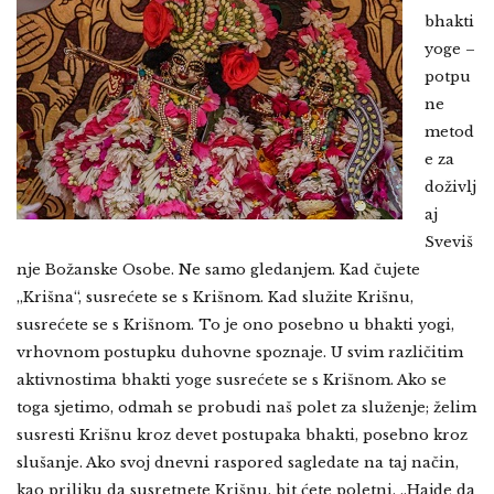
bhakti
yoge –
potpu
ne
metod
e za
doživlj
aj
Sveviš
nje Božanske Osobe. Ne samo gledanjem. Kad čujete
„Krišna“, susrećete se s Krišnom. Kad služite Krišnu,
susrećete se s Krišnom. To je ono posebno u bhakti yogi,
vrhovnom postupku duhovne spoznaje. U svim različitim
aktivnostima bhakti yoge susrećete se s Krišnom. Ako se
toga sjetimo, odmah se probudi naš polet za služenje; želim
susresti Krišnu kroz devet postupaka bhakti, posebno kroz
slušanje. Ako svoj dnevni raspored sagledate na taj način,
kao priliku da susretnete Krišnu, bit ćete poletni. „Hajde da