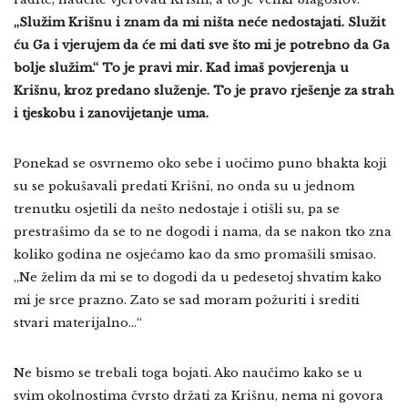
„Služim Krišnu i znam da mi ništa neće nedostajati. Služit
ću Ga i vjerujem da će mi dati sve što mi je potrebno da Ga
bolje služim.“ To je pravi mir. Kad imaš povjerenja u
Krišnu, kroz predano služenje. To je pravo rješenje za strah
i tjeskobu i zanovijetanje uma.
Ponekad se osvrnemo oko sebe i uočimo puno bhakta koji
su se pokušavali predati Krišni, no onda su u jednom
trenutku osjetili da nešto nedostaje i otišli su, pa se
prestrašimo da se to ne dogodi i nama, da se nakon tko zna
koliko godina ne osjećamo kao da smo promašili smisao.
„Ne želim da mi se to dogodi da u pedesetoj shvatim kako
mi je srce prazno. Zato se sad moram požuriti i srediti
stvari materijalno…“
Ne bismo se trebali toga bojati. Ako naučimo kako se u
svim okolnostima čvrsto držati za Krišnu, nema ni govora