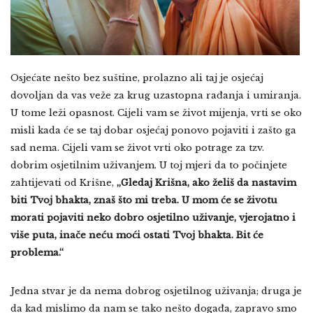
Osjećate nešto bez suštine, prolazno ali taj je osjećaj
dovoljan da vas veže za krug uzastopna rađanja i umiranja.
U tome leži opasnost. Cijeli vam se život mijenja, vrti se oko
misli kada će se taj dobar osjećaj ponovo pojaviti i zašto ga
sad nema. Cijeli vam se život vrti oko potrage za tzv.
dobrim osjetilnim uživanjem. U toj mjeri da to počinjete
zahtijevati od Krišne,
„Gledaj Krišna, ako želiš da nastavim
biti Tvoj bhakta, znaš što mi treba. U mom će se životu
morati pojaviti neko dobro osjetilno uživanje, vjerojatno i
više puta, inače neću moći ostati Tvoj bhakta. Bit će
problema.“
Jedna stvar je da nema dobrog osjetilnog uživanja; druga je
da kad mislimo da nam se tako nešto događa, zapravo smo