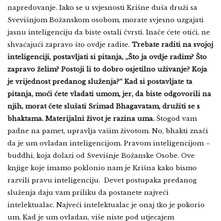
napredovanje. Iako se u svjesnosti Krišne duša druži sa
Svevišnjom Božanskom osobom, morate svjesno uzgajati
jasnu inteligenciju da biste ostali čvrsti. Inače ćete otići, ne
shvaćajući zapravo što ovdje radite.
Trebate raditi na svojoj
inteligenciji, postavljati si pitanja, „Što ja ovdje radim? Što
zapravo želim? Postoji li to dobro osjetilno uživanje? Koja
je vrijednost predanog služenja?“ Kad si postavljate ta
pitanja, moći ćete vladati umom, jer, da biste odgovorili na
njih, morat ćete slušati Srimad Bhagavatam, družiti se s
bhaktama. Materijalni život je razina uma.
Štogod vam
padne na pamet, upravlja vašim životom. No, bhakti znači
da je um ovladan inteligencijom. Pravom inteligencijom –
buddhi, koja dolazi od Svevišnje Božanske Osobe. Ove
knjige koje imamo poklonio nam je Krišna kako bismo
razvili pravu inteligenciju. Devet postupaka predanog
služenja daju vam priliku da postanete najveći
intelektualac. Najveći intelektualac je onaj tko je pokorio
um. Kad je um ovladan, više niste pod utjecajem