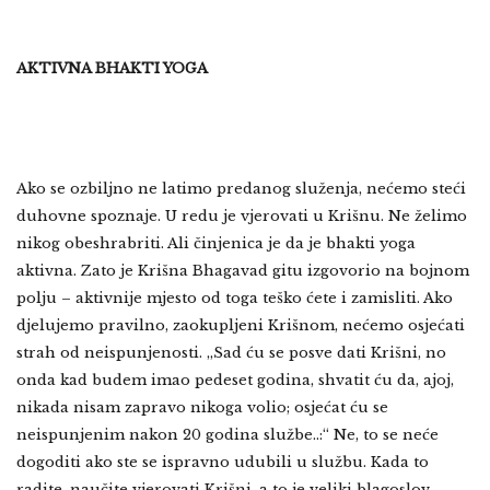
AKTIVNA BHAKTI YOGA
Ako se ozbiljno ne latimo predanog služenja, nećemo steći
duhovne spoznaje. U redu je vjerovati u Krišnu. Ne želimo
nikog obeshrabriti. Ali činjenica je da je bhakti yoga
aktivna. Zato je Krišna Bhagavad gitu izgovorio na bojnom
polju – aktivnije mjesto od toga teško ćete i zamisliti. Ako
djelujemo pravilno, zaokupljeni Krišnom, nećemo osjećati
strah od neispunjenosti. „Sad ću se posve dati Krišni, no
onda kad budem imao pedeset godina, shvatit ću da, ajoj,
nikada nisam zapravo nikoga volio; osjećat ću se
neispunjenim nakon 20 godina službe..:“ Ne, to se neće
dogoditi ako ste se ispravno udubili u službu. Kada to
radite, naučite vjerovati Krišni, a to je veliki blagoslov.