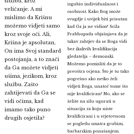
službu, kroz
izgubio individualnost i
veličanje. A mi
osobnost. Kako Bog može
mislimo da Krišnu
svugdje i uvijek biti prisutan
možemo vidjeti samo
kad Ga ja ne vidim? Srila
kroz svoje oči. Ali,
Prabhupada objašnjava da je
takav zahtjev da se Boga vidi
Krišna je apsolutan,
bez ikakvih kvalifikacija
On ima Svoj standard
gledatelja – demonski.
postojanja, a to znači
Možemo pomisliti da je to
da Ga možete vidjeti
preoštra ocjena. Što je tu tako
ušima, jezikom, kroz
pogrešno ako netko želi
službu. Zašto
vidjeti Boga, unatoč tome što
zahtijevati da Ga se
nije kvalificiran? No, ako se
vidi očima, kad
želite na silu ugurati u
situaciju za koju niste
imamo tako puno
kvalificirani i u svjetovnom
drugih osjetila?
se pogledu smatra grubim,
barbarskim ponašanjem.