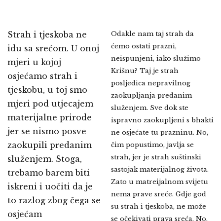
Strah i tjeskoba ne
Odakle nam taj strah da
ćemo ostati prazni,
idu sa srećom. U onoj
neispunjeni, iako služimo
mjeri u kojoj
Krišnu? Taj je strah
osjećamo strah i
posljedica nepravilnog
tjeskobu, u toj smo
zaokupljanja predanim
mjeri pod utjecajem
služenjem. Sve dok ste
materijalne prirode
ispravno zaokupljeni s bhakti
jer se nismo posve
ne osjećate tu prazninu. No,
zaokupili predanim
čim popustimo, javlja se
strah, jer je strah suštinski
služenjem. Stoga,
sastojak materijalnog života.
trebamo barem biti
Zato u matreijalnom svijetu
iskreni i uočiti da je
nema prave sreće. Gdje god
to razlog zbog čega se
su strah i tjeskoba, ne može
osjećam
se očekivati prava sreća. No,