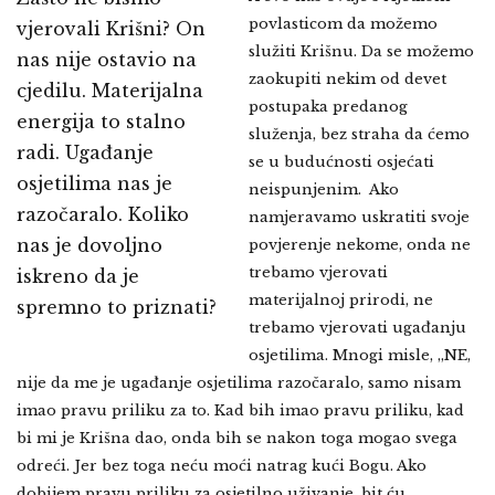
povlasticom da možemo
vjerovali Krišni? On
služiti Krišnu. Da se možemo
nas nije ostavio na
zaokupiti nekim od devet
cjedilu. Materijalna
postupaka predanog
energija to stalno
služenja, bez straha da ćemo
radi. Ugađanje
se u budućnosti osjećati
osjetilima nas je
neispunjenim. Ako
razočaralo. Koliko
namjeravamo uskratiti svoje
nas je dovoljno
povjerenje nekome, onda ne
trebamo vjerovati
iskreno da je
materijalnoj prirodi, ne
spremno to priznati?
trebamo vjerovati ugađanju
osjetilima. Mnogi misle, „NE,
nije da me je ugađanje osjetilima razočaralo, samo nisam
imao pravu priliku za to. Kad bih imao pravu priliku, kad
bi mi je Krišna dao, onda bih se nakon toga mogao svega
odreći. Jer bez toga neću moći natrag kući Bogu. Ako
dobijem pravu priliku za osjetilno uživanje, bit ću