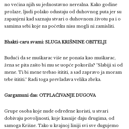
no većina njih su jednostavno nerealna. Kako godine
prolaze, ljudi polako odustaju od duhovnog puta jer su
zapanjeni kad saznaju stvari o duhovnom životu pa i o
samima sebi koje na početku nisu mogli ni zamisliti.
Bhakti-caru svami: SLUGA KRIŠNINE OBITELJI
Budući da se muškarac više ne ponaša kao muškarac,
žena se pita zašto bi mu se uopće pokorila? “Slabiji si od
mene. Ti bi mene trebao štititi, a sad zapravo ja moram
tebe štititi.“ Radi toga prevladava velika zbrka.
Gargamuni das: OTPLAĆIVANJE DUGOVA
Grupe osoba koje nude određene koristi, u stvari
dobivaju povoljnosti, koje kasnije daju drugima, od
samoga Krišne. Tako u krajnoj liniji svi sve dugujemo