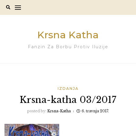
Skip
to
content
Krsna Katha
Fanzin Za Borbu Protiv Iluzije
IZDANJA
Krsna-katha 03/2017
posted by:
Krsna-Katha
6. travnja 2017.