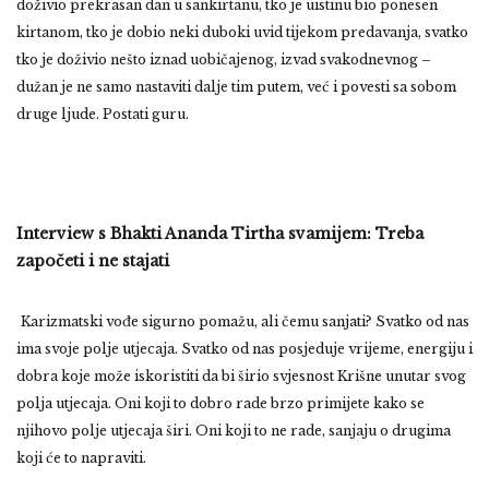
doživio prekrasan dan u sankirtanu, tko je uistinu bio ponesen
kirtanom, tko je dobio neki duboki uvid tijekom predavanja, svatko
tko je doživio nešto iznad uobičajenog, izvad svakodnevnog –
dužan je ne samo nastaviti dalje tim putem, već i povesti sa sobom
druge ljude. Postati guru.
Interview s Bhakti Ananda Tirtha svamijem: Treba
započeti i ne stajati
Karizmatski vođe sigurno pomažu, ali čemu sanjati? Svatko od nas
ima svoje polje utjecaja. Svatko od nas posjeduje vrijeme, energiju i
dobra koje može iskoristiti da bi širio svjesnost Krišne unutar svog
polja utjecaja. Oni koji to dobro rade brzo primijete kako se
njihovo polje utjecaja širi. Oni koji to ne rade, sanjaju o drugima
koji će to napraviti.