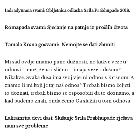
Indradyumna svami: Obljetnica odlaska Srila Prabhupade 2018.
Romapada svami: Sjećanje na patnje iz prošlih života
Tamala Krsna gosvami: Nemojte se dati zbuniti
Mi sad ovdje imamo puno dužnosti, no kakve veze ti
odnosi – muž, žena i slično – imaju veze s dušom?
Nikakve. Svaka duša ima svoj vječni odnos s Krišnom. A
znamo li mi koji je taj naš odnos? Trebali bismo željeti
to doznati, trebali bismo se osposobiti da to doznamo, a
kad budemo znali, onda ćemo Ga služiti u tom odnosu.
Lalitamrita devi dasi: Slušanje Srila Prabhupade rješava
nam sve probleme