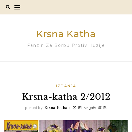
Skip
to
content
Krsna Katha
Fanzin Za Borbu Protiv Iluzije
IZDANJA
Krsna-katha 2/2012
posted by:
Krsna-Katha
22. veljače 2012.