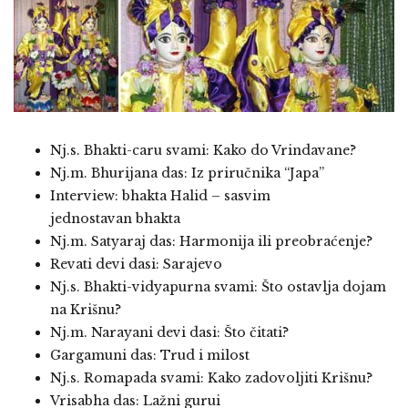
Nj.s. Bhakti-caru svami: Kako do Vrindavane?
Nj.m. Bhurijana das: Iz priručnika “Japa”
Interview: bhakta Halid – sasvim
jednostavan bhakta
Nj.m. Satyaraj das: Harmonija ili preobraćenje?
Revati devi dasi: Sarajevo
Nj.s. Bhakti-vidyapurna svami: Što ostavlja dojam
na Krišnu?
Nj.m. Narayani devi dasi: Što čitati?
Gargamuni das: Trud i milost
Nj.s. Romapada svami: Kako zadovoljiti Krišnu?
Vrisabha das: Lažni gurui