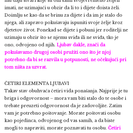
mu daju stvari koje su oni sami svojevremeno željeli
imati, ne uzimajući u obzir da li to i dijete doista želi.
Doimlju se kao da se brinu za dijete i da im je stalo do
njega, ali zapravo pokušavaju ispuniti svoje želje kroz
djetetov život. Ponekad se dijete i pobuni jer roditelji ne
uzimaju u obzir što se njemu sviđa ili ne sviđa, tko je
ono, odvojeno od njih.
Ljubav dakle, znači da
pokušavamo drugoj osobi pružiti ono što je njoj
potrebno da bi se razvila u potpunosti, ne očekujući pri
tom ništa za uzvrat.
ČETIRI ELEMENTA LJUBAVI
Takav stav obuhvaća četiri vida ponašanja. Najprije je tu
briga i odgovornost – mora vam biti stalo do te osobe i
trebate preuzeti odgovornost da je zadovoljite. Zatim
vam je potrebno poštovanje. Morate poštovati osobu
kao pojedinca, odvojenog od vas samih, a da biste
mogli to napraviti, morate poznavati tu osobu.
Četiri