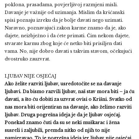
poklona, prasadama, povjerljivoj razmjeni misli.
Davanje je važnije od uzimanja. Mislim da kršćanski
spisi poznaju izreku da je bolje davati nego uzimati.
Naravno, poznavajući zakon karme znamo da je, ako
dajete, neizbježno i da ćete primati. Čim nekom dajete,
stvarate karmu zbog koje će netko biti prisiljen dati
vama. No, nije dobro davati s takvim stavom, očekujući
dvostruko zauzvrat.
LJUBAV NIJE OSJEĆAJ
Ako želite razviti ljubav, usredotočite se na davanje
ljubavi. Da bismo razvili ljubav, naš stav mora biti – ja ću
davati, a što ću dobiti za uzvrat ovisi o Krišni. Svatko od
nas mora biti orijentiran na davanje, ako želimo razviti
ljubav. Druga pogrešna ideja je da je ljubav osjećaj.
Ponekad znamo čuti da su se neki muškarac i žena
susreli i zaljubili, premda nitko od njih to nije
namjeravao. To je pogrešna ideja jer ljubav nije osjećaj,