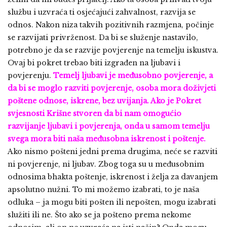
službu i uzvraća ti osjećajući zahvalnost, razvija se
odnos. Nakon niza takvih pozitivnih razmjena, počinje
se razvijati privrženost. Da bi se služenje nastavilo,
potrebno je da se razvije povjerenje na temelju iskustva.
Ovaj bi pokret trebao biti izgrađen na ljubavi i
povjerenju.
Temelj ljubavi je međusobno povjerenje, a
da bi se moglo razviti povjerenje, osoba mora doživjeti
poštene odnose, iskrene, bez uvijanja. Ako je Pokret
svjesnosti Krišne stvoren da bi nam omogućio
razvijanje ljubavi i povjerenja, onda u samom temelju
svega mora biti naša međusobna iskrenost i poštenje.
Ako nismo pošteni jedni prema drugima, neće se razviti
ni povjerenje, ni ljubav. Zbog toga su u međusobnim
odnosima bhakta poštenje, iskrenost i želja za davanjem
apsolutno nužni. To mi možemo izabrati, to je naša
odluka – ja mogu biti pošten ili nepošten, mogu izabrati
služiti ili ne. Što ako se ja pošteno prema nekome