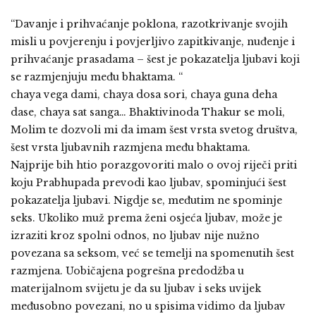
“Davanje i prihvaćanje poklona, razotkrivanje svojih
misli u povjerenju i povjerljivo zapitkivanje, nuđenje i
prihvaćanje prasadama – šest je pokazatelja ljubavi koji
se razmjenjuju među bhaktama. “
chaya vega dami, chaya dosa sori, chaya guna deha
dase, chaya sat sanga… Bhaktivinoda Thakur se moli,
Molim te dozvoli mi da imam šest vrsta svetog društva,
šest vrsta ljubavnih razmjena među bhaktama.
Najprije bih htio porazgovoriti malo o ovoj riječi priti
koju Prabhupada prevodi kao ljubav, spominjući šest
pokazatelja ljubavi. Nigdje se, međutim ne spominje
seks. Ukoliko muž prema ženi osjeća ljubav, može je
izraziti kroz spolni odnos, no ljubav nije nužno
povezana sa seksom, već se temelji na spomenutih šest
razmjena. Uobičajena pogrešna predodžba u
materijalnom svijetu je da su ljubav i seks uvijek
međusobno povezani, no u spisima vidimo da ljubav