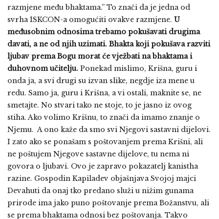
razmjene među bhaktama.” To znači da je jedna od
svrha ISKCON-a omogućiti ovakve razmjene.
U
međusobnim odnosima trebamo pokušavati drugima
davati, a ne od njih uzimati. Bhakta koji pokušava razviti
ljubav prema Bogu morat će vježbati na bhaktama i
duhovnom učitelju.
Ponekad mislimo, Krišna, guru i
onda ja, a svi drugi su izvan slike, negdje iza mene u
redu. Samo ja, guru i Krišna, a vi ostali, maknite se, ne
smetajte. No stvari tako ne stoje, to je jasno iz ovog
stiha. Ako volimo Krišnu, to znači da imamo znanje o
Njemu. A ono kaže da smo svi Njegovi sastavni dijelovi.
I zato ako se ponašam s poštovanjem prema Krišni, ali
ne poštujem Njegove sastavne dijelove, tu nema ni
govora o ljubavi. Ovo je zapravo pokazatelj kanistha
razine. Gospodin Kapiladev objašnjava Svojoj majci
Devahuti da onaj tko predano služi u nižim gunama
prirode ima jako puno poštovanje prema Božanstvu, ali
se prema bhaktama odnosi bez poštovanja. Takvo