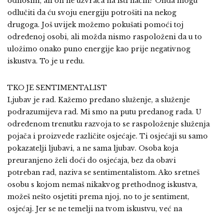
odnosim, ali on ne uzvraća na isti način? Onda mogu
odlučiti da ću svoju energiju potrošiti na nekog
drugoga. Još uvijek možemo pokušati pomoći toj
određenoj osobi, ali možda nismo raspoloženi da u to
uložimo onako puno energije kao prije negativnog
iskustva. To je u redu.
TKO JE SENTIMENTALIST
Ljubav je rad. Kažemo predano služenje, a služenje
podrazumijeva rad. Mi smo na putu predanog rada. U
određenom trenutku razvoja to se raspoloženje služenja
pojača i proizvede različite osjećaje. Ti osjećaji su samo
pokazatelji ljubavi, a ne sama ljubav. Osoba koja
preuranjeno želi doći do osjećaja, bez da obavi
potreban rad, naziva se sentimentalistom. Ako sretneš
osobu s kojom nemaš nikakvog prethodnog iskustva,
možeš nešto osjetiti prema njoj, no to je sentiment,
osjećaj. Jer se ne temelji na tvom iskustvu, već na