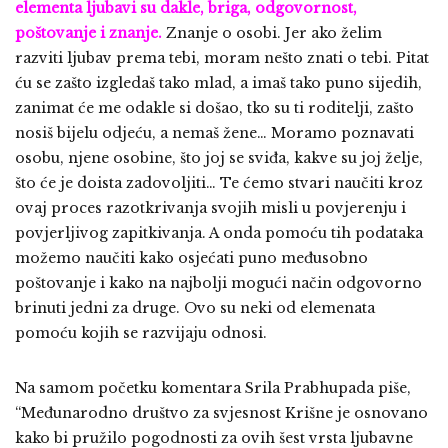
elementa ljubavi su dakle, briga, odgovornost,
poštovanje i znanje.
Znanje o osobi. Jer ako želim
razviti ljubav prema tebi, moram nešto znati o tebi. Pitat
ću se zašto izgledaš tako mlad, a imaš tako puno sijedih,
zanimat će me odakle si došao, tko su ti roditelji, zašto
nosiš bijelu odjeću, a nemaš žene… Moramo poznavati
osobu, njene osobine, što joj se sviđa, kakve su joj želje,
što će je doista zadovoljiti… Te ćemo stvari naučiti kroz
ovaj proces razotkrivanja svojih misli u povjerenju i
povjerljivog zapitkivanja. A onda pomoću tih podataka
možemo naučiti kako osjećati puno međusobno
poštovanje i kako na najbolji mogući način odgovorno
brinuti jedni za druge. Ovo su neki od elemenata
pomoću kojih se razvijaju odnosi.
Na samom početku komentara Srila Prabhupada piše,
“Međunarodno društvo za svjesnost Krišne je osnovano
kako bi pružilo pogodnosti za ovih šest vrsta ljubavne