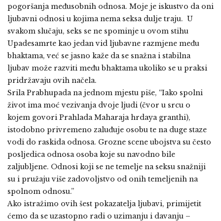
pogoršanja međusobnih odnosa. Moje je iskustvo da oni
ljubavni odnosi u kojima nema seksa dulje traju. U
svakom slučaju, seks se ne spominje u ovom stihu
Upadesamrte kao jedan vid ljubavne razmjene među
bhaktama, već se jasno kaže da se snažna i stabilna
ljubav može razviti među bhaktama ukoliko se u praksi
pridržavaju ovih načela.
Srila Prabhupada na jednom mjestu piše, “Iako spolni
život ima moć vezivanja dvoje ljudi (čvor u srcu o
kojem govori Prahlada Maharaja hrdaya granthi),
istodobno privremeno zaluđuje osobu te na duge staze
vodi do raskida odnosa. Grozne scene ubojstva su često
posljedica odnosa osoba koje su navodno bile
zaljubljene. Odnosi koji se ne temelje na seksu snažniji
su i pružaju više zadovoljstvo od onih temeljenih na
spolnom odnosu.”
Ako istražimo ovih šest pokazatelja ljubavi, primijetit
ćemo da se uzastopno radi o uzimanju i davanju –