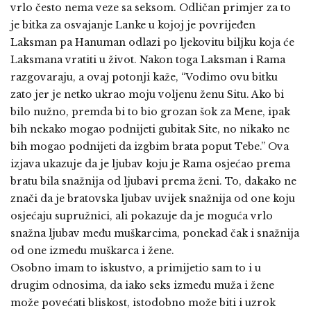
vrlo često nema veze sa seksom. Odličan primjer za to
je bitka za osvajanje Lanke u kojoj je povrijeđen
Laksman pa Hanuman odlazi po ljekovitu biljku koja će
Laksmana vratiti u život. Nakon toga Laksman i Rama
razgovaraju, a ovaj potonji kaže, “Vodimo ovu bitku
zato jer je netko ukrao moju voljenu ženu Situ. Ako bi
bilo nužno, premda bi to bio grozan šok za Mene, ipak
bih nekako mogao podnijeti gubitak Site, no nikako ne
bih mogao podnijeti da izgbim brata poput Tebe.” Ova
izjava ukazuje da je ljubav koju je Rama osjećao prema
bratu bila snažnija od ljubavi prema ženi. To, dakako ne
znači da je bratovska ljubav uvijek snažnija od one koju
osjećaju supružnici, ali pokazuje da je moguća vrlo
snažna ljubav među muškarcima, ponekad čak i snažnija
od one između muškarca i žene.
Osobno imam to iskustvo, a primijetio sam to i u
drugim odnosima, da iako seks između muža i žene
može povećati bliskost, istodobno može biti i uzrok