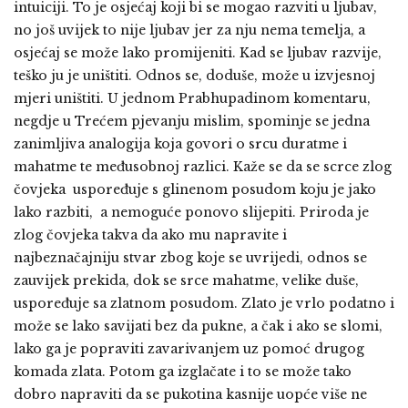
intuiciji. To je osjećaj koji bi se mogao razviti u ljubav,
no još uvijek to nije ljubav jer za nju nema temelja, a
osjećaj se može lako promijeniti. Kad se ljubav razvije,
teško ju je uništiti. Odnos se, doduše, može u izvjesnoj
mjeri uništiti. U jednom Prabhupadinom komentaru,
negdje u Trećem pjevanju mislim, spominje se jedna
zanimljiva analogija koja govori o srcu duratme i
mahatme te međusobnoj razlici. Kaže se da se scrce zlog
čovjeka uspoređuje s glinenom posudom koju je jako
lako razbiti, a nemoguće ponovo slijepiti. Priroda je
zlog čovjeka takva da ako mu napravite i
najbeznačajniju stvar zbog koje se uvrijedi, odnos se
zauvijek prekida, dok se srce mahatme, velike duše,
uspoređuje sa zlatnom posudom. Zlato je vrlo podatno i
može se lako savijati bez da pukne, a čak i ako se slomi,
lako ga je popraviti zavarivanjem uz pomoć drugog
komada zlata. Potom ga izglačate i to se može tako
dobro napraviti da se pukotina kasnije uopće više ne