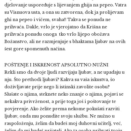
djelovanje uspoređuje s lijevanjem ghija na pepeo. Vatra
su Visnuova usta, a ona su zatvorena, dok ja prolijevam
ghi na pepeo i vičem, svaha!! Takva se ponuda ne
prihvaća. Dakle, vrlo je vjerojatno da Krišna ne
prihvaća ponudu onoga tko vrlo lijepo obožava
Božanstvo, ali ne razmjenjuje s bhaktama ljubav na ovih
šest gore spomenuth načina.
POŠTENJE I ISKRENOST APSOLUTNO NUŽNI
Rekli smo da dvoje ljudi razvijaju ljubav, a ne upadaju u
nju. Što prethodi ljubavi? Kakva su vaša iskustva, šo
doživljavate prije nego li istinski zavolite osobu?
Slušate o njima, steknete neko znanje o njima, pojavi se
nekakva privrženost, a prije toga još i poštovanje te
povjerenje. Ako želite prema nekome pokušati razviti
ljubav, onda mu ponudite svoju službu. Ne nužno u
raspoloženju, želim da budeš moj duhovni učitelj, već,
želim da mi budeš prijatelj. Ako ta osoba prihvati tvoju