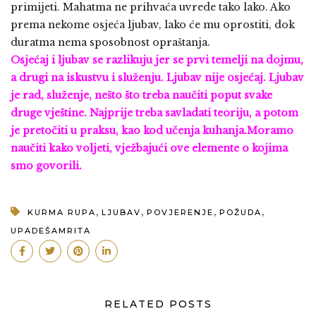
primijeti. Mahatma ne prihvaća uvrede tako lako. Ako
prema nekome osjeća ljubav, lako će mu oprostiti, dok
duratma nema sposobnost opraštanja.
Osjećaj i ljubav se razlikuju jer se prvi temelji na dojmu,
a drugi na iskustvu i služenju. Ljubav nije osjećaj. Ljubav
je rad, služenje, nešto što treba naučiti poput svake
druge vještine. Najprije treba savladati teoriju, a potom
je pretočiti u praksu, kao kod učenja kuhanja.Moramo
naučiti kako voljeti, vježbajući ove elemente o kojima
smo govorili.
,
,
,
,
KURMA RUPA
LJUBAV
POVJERENJE
POŽUDA
UPADEŠAMRITA
RELATED POSTS