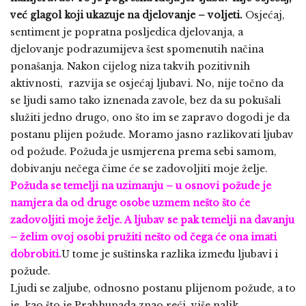
već glagol koji ukazuje na djelovanje – voljeti.
Osjećaj,
sentiment je popratna posljedica djelovanja, a
djelovanje podrazumijeva šest spomenutih načina
ponašanja. Nakon cijelog niza takvih pozitivnih
aktivnosti, razvija se osjećaj ljubavi. No, nije točno da
se ljudi samo tako iznenada zavole, bez da su pokušali
služiti jedno drugo, ono što im se zapravo dogodi je da
postanu plijen požude. Moramo jasno razlikovati ljubav
od požude. Požuda je usmjerena prema sebi samom,
dobivanju nečega čime će se zadovoljiti moje želje.
Požuda se temelji na uzimanju – u osnovi požude je
namjera da od druge osobe uzmem nešto što će
zadovoljiti moje želje. A ljubav se pak temelji na davanju
– želim ovoj osobi pružiti nešto od čega će ona imati
dobrobiti.
U tome je suštinska razlika između ljubavi i
požude.
Ljudi se zaljube, odnosno postanu plijenom požude, a to
je, kao što je Prabhupada znao reći, više nalik