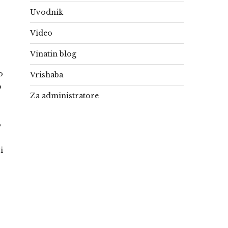
Uvodnik
Video
Vinatin blog
o
Vrishaba
o
Za administratore
o
i