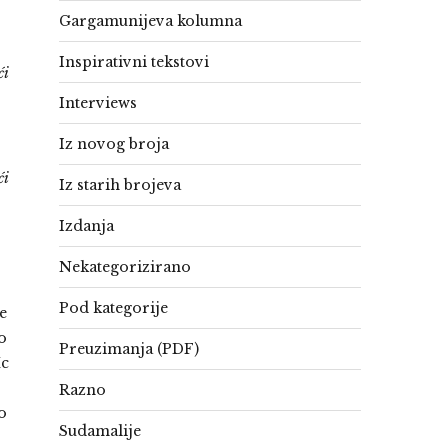
Gargamunijeva kolumna
Inspirativni tekstovi
ći
Interviews
Iz novog broja
ći
Iz starih brojeva
Izdanja
Nekategorizirano
Pod kategorije
e
o
Preuzimanja (PDF)
Mc
Razno
o
Sudamalije