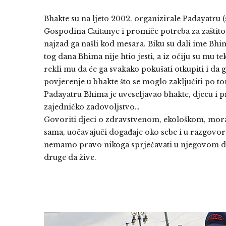
Bhakte su na ljeto 2002. organizirale Padayatru (
Gospodina Caitanye i promiče potreba za zaštito
najzad ga našli kod mesara. Biku su dali ime Bhi
tog dana Bhima nije htio jesti, a iz očiju su mu te
rekli mu da će ga svakako pokušati otkupiti i da
povjerenje u bhakte što se moglo zaključiti po to
Padayatru Bhima je uveseljavao bhakte, djecu i p
zajedničko zadovoljstvo…
Govoriti djeci o zdravstvenom, ekološkom, mor
sama, uočavajuči događaje oko sebe i u razgovoru 
nemamo pravo nikoga sprječavati u njegovom duh
druge da žive.