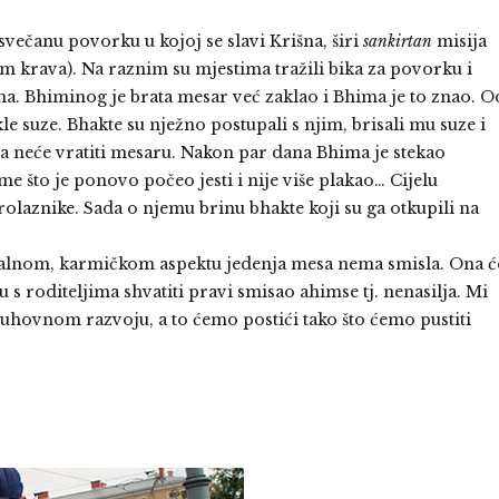
svečanu povorku u kojoj se slavi Krišna, širi
sankirtan
misija
m krava). Na raznim su mjestima tražili bika za povorku i
ma. Bhiminog je brata mesar već zaklao i Bhima je to znao. O
kle suze. Bhakte su nježno postupali s njim, brisali mu suze i
 ga neće vratiti mesaru. Nakon par dana Bhima je stekao
me što je ponovo počeo jesti i nije više plakao… Cijelu
rolaznike. Sada o njemu brinu bhakte koji su ga otkupili na
alnom, karmičkom aspektu jedenja mesa nema smisla. Ona ć
s roditeljima shvatiti pravi smisao ahimse tj. nenasilja. Mi
ovnom razvoju, a to ćemo postići tako što ćemo pustiti