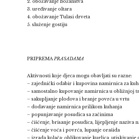
2. obožavanje Božanstva
3. uređivanje oltara
4. obožavanje Tulasi drveta
5. služenje gostiju
PRIPREMA
PRASADAMA
Aktivnosti koje djeca mogu obavljati su razne:
– zajednički odabir i kupovina namirnica za kuh
– samostalno kupovanje namirnica u obližnjoj t
– sakupljanje plodova i branje povrća u vrtu
– dodavanje namirnica prilikom kuhanja
– popunjavanje posudica sa začinima
– čišćenje, brisanje posudica, lijepljenje naziva n
– čišćenje voća i povrća, lupanje orašida
– izrada kolača: oblikovanje kuglica, utiskivanje 