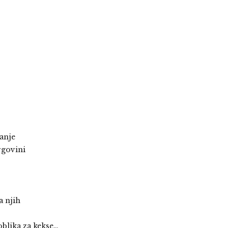
anje
rgovini
a njih
oblika za kekse…