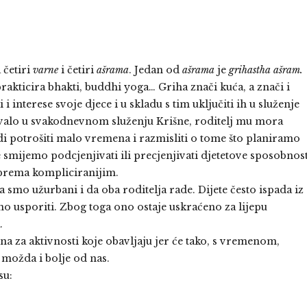
 četiri
varne
i četiri
ašrama
. Jedan od
ašrama
je
grihastha ašram.
rakticira bhakti, buddhi yoga… Griha znači kuća, a znači i
 interese svoje djece i u skladu s tim uključiti ih u služenje
lovalo u svakodnevnom služenju Krišne, roditelj mu mora
edi potrošiti malo vremena i razmisliti o tome što planiramo
smijemo podcjenjivati ili precjenjivati djetetove sposobnost
 prema kompliciranijim.
 smo užurbani i da oba roditelja rade. Dijete često ispada iz
o usporiti. Zbog toga ono ostaje uskraćeno za lijepu
.
a za aktivnosti koje obavljaju jer će tako, s vremenom,
i možda i bolje od nas.
su: