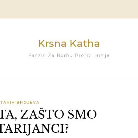
Krsna Katha
Fanzin Za Borbu Protiv Iluzije
STARIH BROJEVA
TA, ZAŠTO SMO
ARIJANCI?