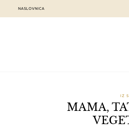
Skip
NASLOVNICA
to
content
IZ 
MAMA, TA
VEGET