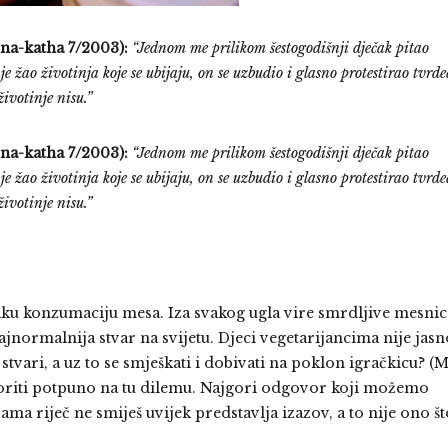
na-katha 7/2003):
“Jednom me prilikom šestogodišnji dječak pitao
žao životinja koje se ubijaju, on se uzbudio i glasno protestirao tvrde
životinje nisu.”
na-katha 7/2003):
“Jednom me prilikom šestogodišnji dječak pitao
žao životinja koje se ubijaju, on se uzbudio i glasno protestirao tvrde
životinje nisu.”
ku konzumaciju mesa. Iza svakog ugla vire smrdljive mesnic
jnormalnija stvar na svijetu. Djeci vegetarijancima nije jasn
stvari, a uz to se smješkati i dobivati na poklon igračkicu? (
voriti potpuno na tu dilemu. Najgori odgovor koji možemo
ama riječ ne smiješ uvijek predstavlja izazov, a to nije ono št