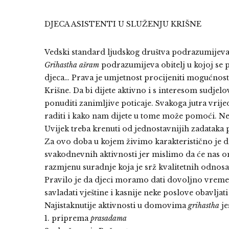
DJECA ASISTENTI U SLUŽENJU KRIŠNE
Vedski standard ljudskog društva podrazumijeva
Grihastha ašram
podrazumijeva obitelj u kojoj se p
djeca… Prava je umjetnost procijeniti mogućnosti i
Krišne. Da bi dijete aktivno i s interesom sudje
ponuditi zanimljive poticaje. Svakoga jutra vrij
raditi i kako nam dijete u tome može pomoći. Ne 
Uvijek treba krenuti od jednostavnijih zadataka
Za ovo doba u kojem živimo karakteristično je da
svakodnevnih aktivnosti jer mislimo da će nas on
razmjenu suradnje koja je srž kvalitetnih odnosa
Pravilo je da djeci moramo dati dovoljno vremen
savladati vještine i kasnije neke poslove obavljat
Najistaknutije aktivnosti u domovima
grihastha
je
1. priprema
prasadama