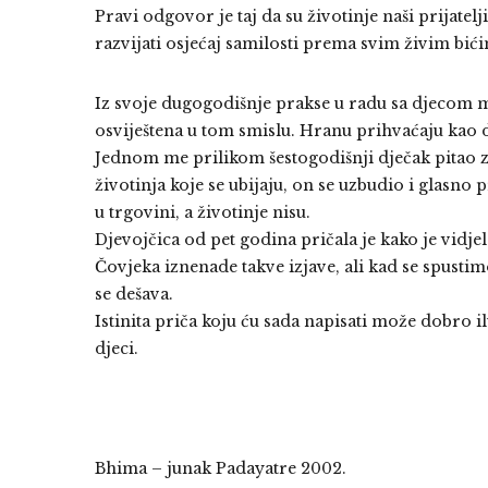
Pravi odgovor je taj da su životinje naši prijatel
razvijati osjećaj samilosti prema svim živim bić
Iz svoje dugogodišnje prakse u radu sa djecom m
osviještena u tom smislu. Hranu prihvaćaju kao d
Jednom me prilikom šestogodišnji dječak pitao 
životinja koje se ubijaju, on se uzbudio i glasno 
u trgovini, a životinje nisu.
Djevojčica od pet godina pričala je kako je vidjela
Čovjeka iznenade takve izjave, ali kad se spusti
se dešava.
Istinita priča koju ću sada napisati može dobro il
djeci.
Bhima – junak Padayatre 2002.