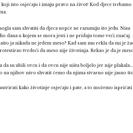
ji koji isto osjećaju i imaju pravo na život! Kod djece trebamo
ima.
ogla sam shvatiti da djeca uopće ne razumiju što jedu. Nisu
io dana u kojem se mora jesti i ne pridaju tome veći značaj.
zašto ja nikada ne jedem meso? Kad sam mu rekla da mi je ža
protestirao tvrdeći da meso nije životinja. Rekao je da je mes
 da su ubili ovcu i da ovcu nije ništa boljelo jer nije plakala…
mo na njihov nivo shvatit ćemo da njima stvarno nije jasno št
ustrirati kako životinje osjećaju i pate, a to možemo ispričati 