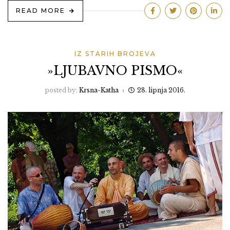
READ MORE
IZ STARIH BROJEVA
»LJUBAVNO PISMO«
posted by:
Krsna-Katha
28. lipnja 2016.