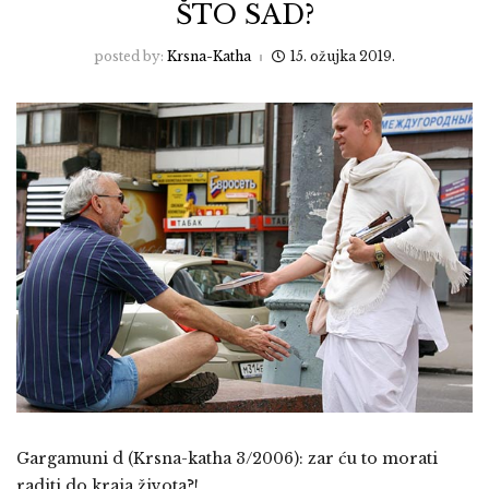
ŠTO SAD?
posted by:
Krsna-Katha
15. ožujka 2019.
Gargamuni d (Krsna-katha 3/2006): zar ću to morati
raditi do kraja života?!