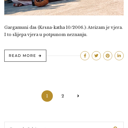
Gargamuni das (Krsna-katha 10/2006.): Ateizam je vjera.
I to slijepa vjera u potpunom neznanju.
READ MORE
Brojevi
1
2
stranica
objava