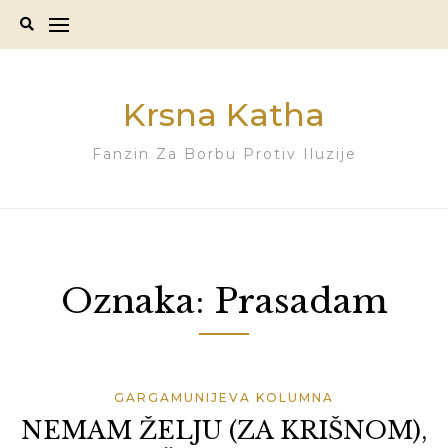
Skip
to
content
Krsna Katha
Fanzin Za Borbu Protiv Iluzije
Oznaka:
Prasadam
GARGAMUNIJEVA KOLUMNA
NEMAM ŽELJU (ZA KRIŠNOM),