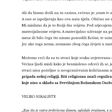
Ali da bismo došli na tu razinu, rečeno je:
yesam tv 
A one se ispoljavaju kao ova naša tijela. Obično ne m
Mi mislimo da je to Božji dar svijetu. Pod utjecajem
materijalnome svijetu. A materijalno uživanje na p
mesa ili bilo čega što nismo ponudili Krišni, te u
Jer ako toga nema, nemamo zbog čega živjeti u mat
Možemo reći da su to stvari koje svaku uvjetovanu 
Većina ljudi misli kako je besmisleno odreći ih se, 
stvari nisu poželjne u neograničenim količinama n
pripada nekoj religiji. Biti religiozan znači regulira
koje nisu u skladu sa Svevišnjom Božanskom Oso
VELIKO IGRALIŠTE
„Kao što je vatra prekrivena dimom, ogledalo prašinom, a 