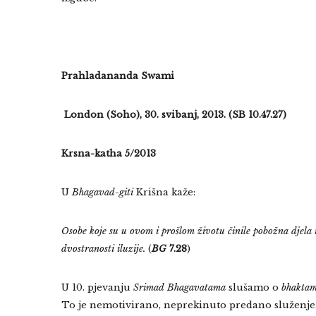
Prahladananda Swami
London (Soho), 30. svibanj, 2013. (
SB 10.47.27)
Krsna-katha 5/2013
U
Bhagavad-giti
Krišna kaže:
Osobe koje su u ovom i prošlom životu činile pobožna djela i
dvostranosti iluzije.
(
BG
7.28
)
U 10. pjevanju
Srimad Bhagavatama
slušamo o
bhakta
To je nemotivirano, neprekinuto predano služenje. 