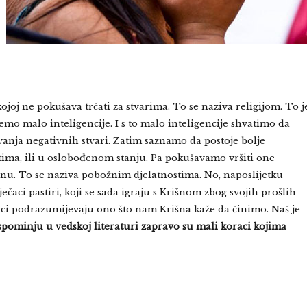
ojoj ne pokušava trčati za stvarima. To se naziva religijom. To j
jemo malo inteligencije. I s to malo inteligencije shvatimo da
vanja negativnih stvari. Zatim saznamo da postoje bolje
etima, ili u oslobođenom stanju. Pa pokušavamo vršiti one
zinu. To se naziva pobožnim djelatnostima. No, naposlijetku
ečaci pastiri, koji se sada igraju s Krišnom zbog svojih prošlih
ici podrazumijevaju ono što nam Krišna kaže da činimo. Naš je
 spominju u vedskoj literaturi zapravo su mali koraci kojima