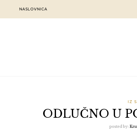
Skip
NASLOVNICA
to
content
IZ 
ODLUČNO U P
posted by:
Krs