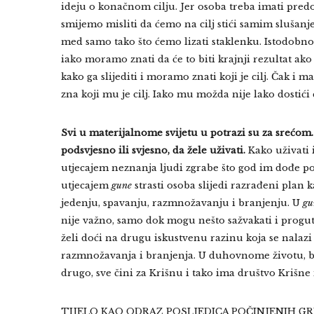
ideju o konačnom cilju. Jer osoba treba imati predo
smijemo misliti da ćemo na cilj stići samim sluša
med samo tako što ćemo lizati staklenku. Istodobno
iako moramo znati da će to biti krajnji rezultat ak
kako ga slijediti i moramo znati koji je cilj. Čak i 
zna koji mu je cilj. Iako mu možda nije lako dostići 
Svi u materijalnome svijetu u potrazi su za srećom.
podsvjesno ili svjesno, da žele uživati.
Kako uživati i
utjecajem neznanja ljudi zgrabe što god im dođe po
utjecajem
gune
strasti osoba slijedi razrađeni plan ka
jedenju, spavanju, razmnožavanju i branjenju. U
gu
nije važno, samo dok mogu nešto sažvakati i progut
želi doći na drugu iskustvenu razinu koja se nalazi
razmnožavanja i branjenja. U duhovnome životu, bilo
drugo, sve čini za Krišnu i tako ima društvo Krišne 
TIJELO KAO ODRAZ POSLJEDICA POČINJENIH GR