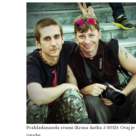
Prahladananda svami (Krsna-katha 5/2013): Ovaj je 
izgube.