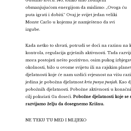
Gubimo sreću. No, toliko smo zbunjeni
obmanjujućom energijom da mislimo: „Ovoga ću
puta igrati i dobiti.“ Ovaj je svijet jedan veliki
Monte Carlo u kojemu je namješteno da svi
izgube.
Kada netko to shvati, potrudi se doći na razinu na k
kontrola, regulacija grješnih aktivnosti. Tada razvi
mora postojati nešto pozitivno, osim pukog izbjega
okolnosti, bilo u ovome svijetu ili na rajskim plan
djelatnosti koje će nam uzdići svjesnost na višu ra
jedina je pobožna djelatnost
krta punya punjah.
Kao dj
pobožnih djelatnosti. Pobožne aktivnosti u konačn
cilj pokušati Ga doseći.
Pobožne djelatnosti koje se
razvijamo želju da dosegnemo Krišnu.
NE TEKU TU MED I MLIJEKO