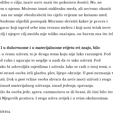
džbu o cilju, inače neće znati što pokušava dostići. No, ne
njem o njemu. Možemo imati staklenku meda, ali nećemo okusiti
 nas ne smije obeshrabriti što cijelo vrijeme ne kušamo med,
o budemo slijedili postupak. Moramo shvatiti kakav je proces i
magarac koji ispred sebe ima vezanu mrkvu i koji nosi težak teret
cilj i njegov cilj možda nije toliko značajan, on barem zna što žel
 I u duhovnome i u materijalnome svijetu svi znaju, bilo
 u čemu uživati, to je druga tema koju nije lako razumjeti. Pod
d ruku i uguraju to negdje u nadi da će tako uživati. Pod
ko bi udovoljila osjetilima i uživala. Iako se radi o istoj temi, o
ni
strasti osoba želi glazbu, ples, lijepo okružje. U
guni
neznanja 
ati. Dok u
guni
vrline osoba shvaća da neće moći uživati i stoga
 iznad materijalnog uživanja, iznad jedenja, spavanja,
 da osoba jede, spava, razmnožava se ili brani, ili čini bilo što
i Njegovih pratioca. I stoga uživa uvijek i u svim okolnostima.
IJEHA