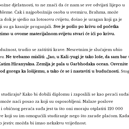
žne djelatnosti, to ne znači da će nam se sve odvijati lijepo u
bleme. Čak i najpobožnija osoba u svemiru, Brahma, može
ok je sjedio na lotosovu cvijetu, došao je uragan koji ga je
ji su ga kasnije proganjali.
Sve je pošlo po krivu od početka
lazimo u ovome materijalnom svijetu stvari će ići po krivu.
dužnost, trudio se zaštititi krave. Nesretnim je slučajem ubio
ra.
Ne trebamo misliti: „Jao, u Kali-yugi je tako loše, da sam bar
 Zatim Hiranyaksa. Zemlja je pala u Garbhodaka ocean. Osvrnite
 od gorega ka lošijemu, a tako će se i nastaviti u budućnosti.
Sto
o studiraju? Kako bi dobili diplomu i zaposlili se kao perači suđa
može naći posao za koji su osposobljeni. Nalaze poslove
i običnog perača suđa jest ta što oni moraju otplatiti 120 000
ove koji su im omogućili studiranje nego što zarade plaćom. Kad
 jestiv, možda bi imao nekakvu vrijednost.