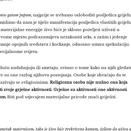
anta-gatam papam,
najprije se trebamo osloboditi posljedica grijeh
islimo da nam je tijelo manifestacija posljedica vlastitih grijeh
 materijalne energije živo biće je sklono poželjeti uživati u
rvome mjestu podrazumijeva nezakoniti seks, a zatim i jedenje
zimanje opojnih sredstava i kockanje, odnosno umnu spekulaciju.
erijalnome svijetu.
dušu nadahnjuju ili smetaju, ovisno o tome kako na njih gledate
jer su one razlog njihova postojanja. Osobe koje shvaćaju da te
azivaju se religioznima.
Religiozna osoba nije nužno ona koja
ti svoje grješne aktivnosti. Grješne su aktivnosti one aktivnosti
bom.
Biti pod utjecajem materijalne prirode znači griješiti.
zametak maternicom, tako je živo biće prekriveno kamom, željom da uživa 