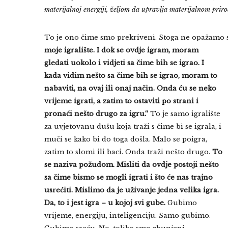
materijalnoj energiji, željom da upravlja materijalnom prir
To je ono čime smo prekriveni. Stoga ne opažamo s
moje igralište. I dok se ovdje igram, moram
gledati uokolo i vidjeti sa čime bih se igrao. I
kada vidim nešto sa čime bih se igrao, moram to
nabaviti, na ovaj ili onaj način. Onda ću se neko
vrijeme igrati, a zatim to ostaviti po strani i
pronaći nešto drugo za igru.“
To je samo igralište
za uvjetovanu dušu koja traži s čime bi se igrala, i
muči se kako bi do toga došla. Malo se poigra,
zatim to slomi ili baci. Onda traži nešto drugo.
To
se naziva požudom. Misliti da ovdje postoji nešto
sa čime bismo se mogli igrati i što će nas trajno
usrećiti. Mislimo da je uživanje jedna velika igra.
Da, to i jest igra – u kojoj svi gube.
Gubimo
vrijeme, energiju, inteligenciju. Samo gubimo.