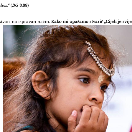
odom.“
(
BG
3.38
)
tvari na ispravan način.
Kako mi opažamo
stvari? „Cijeli je svije