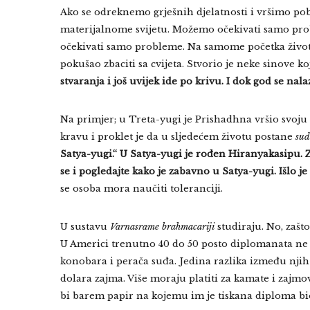
Ako se odreknemo grješnih djelatnosti i vršimo pobo
materijalnome svijetu. Možemo očekivati samo pro
očekivati samo probleme. Na samome početka života d
pokušao zbaciti sa cvijeta. Stvorio je neke sinove ko
stvaranja i još uvijek ide po krivu. I dok god se na
Na primjer; u Treta-yugi je Prishadhna vršio svoju 
kravu i proklet je da u sljedećem životu postane
sud
Satya-yugi.“ U Satya-yugi je rođen Hiranyakasipu.
se i pogledajte kako je zabavno u Satya-yugi. Išlo je
se osoba mora naučiti toleranciji.
U sustavu
Varnasrame
brahmacariji
studiraju. No, zašt
U Americi trenutno 40 do 50 posto diplomanata ne 
konobara i perača suđa. Jedina razlika između njih 
dolara zajma. Više moraju platiti za kamate i zajm
bi barem papir na kojemu im je tiskana diploma bio