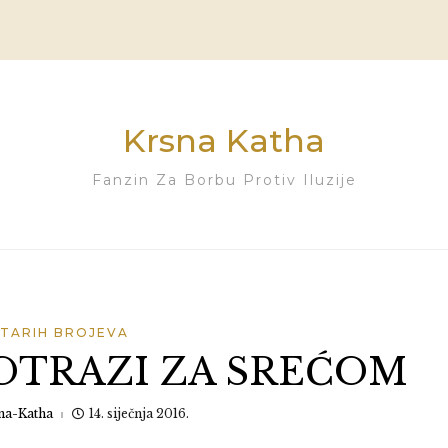
Krsna Katha
Fanzin Za Borbu Protiv Iluzije
STARIH BROJEVA
OTRAZI ZA SREĆOM
na-Katha
14. siječnja 2016.