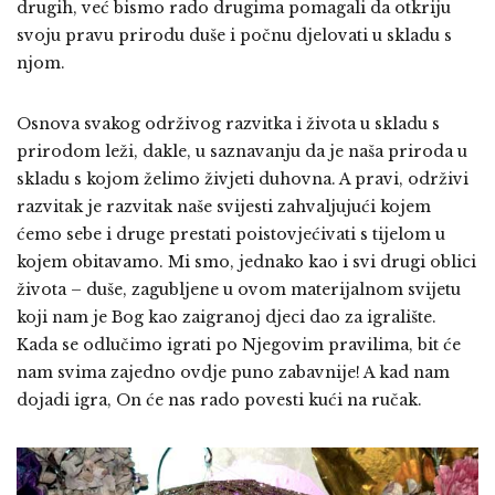
drugih, već bismo rado drugima pomagali da otkriju
svoju pravu prirodu duše i počnu djelovati u skladu s
njom.
Osnova svakog održivog razvitka i života u skladu s
prirodom leži, dakle, u saznavanju da je naša priroda u
skladu s kojom želimo živjeti duhovna. A pravi, održivi
razvitak je razvitak naše svijesti zahvaljujući kojem
ćemo sebe i druge prestati poistovjećivati s tijelom u
kojem obitavamo. Mi smo, jednako kao i svi drugi oblici
života – duše, zagubljene u ovom materijalnom svijetu
koji nam je Bog kao zaigranoj djeci dao za igralište.
Kada se odlučimo igrati po Njegovim pravilima, bit će
nam svima zajedno ovdje puno zabavnije! A kad nam
dojadi igra, On će nas rado povesti kući na ručak.