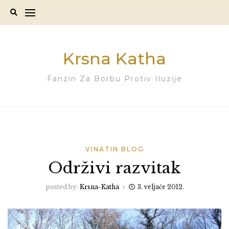
Skip
to
content
Krsna Katha
Fanzin Za Borbu Protiv Iluzije
VINATIN BLOG
Održivi razvitak
posted by:
Krsna-Katha
3. veljače 2012.