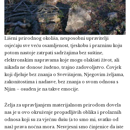
Lišeni prirodnog okoliša, nesposobni upravitelji
osjećaju sve veću osamljenost, tjeskobu i prazninu koju
potom nastoje zatrpati sadržajima bez suštine,
elektronskim napravama koje mogu olakšati život, ali
nikada ne donose žuđeno, trajno zadovoljstvo. Čovjek
koji djeluje bez znanja o Svevišnjem, Njegovim željama,
zakonitostima i nadasve, bez znanja o svom odnosu s
Njim – osuđen je na takve emocije.
Želja za upravljanjem materijalnom prirodom dovela
nas je u ovo okruženje propadljivih oblika i prolaznih
odnosa koji su za vječnu dušu (a to smo mi, svatko od
nas) prava noćna mora. Nesvjesni smo činjenice da iste