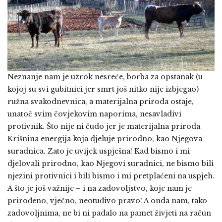
Neznanje nam je uzrok nesreće, borba za opstanak (u
kojoj su svi gubitnici jer smrt još nitko nije izbjegao)
ružna svakodnevnica, a materijalna priroda ostaje,
unatoč svim čovjekovim naporima, nesavladivi
protivnik. Što nije ni čudo jer je materijalna priroda
Krišnina energija koja djeluje prirodno, kao Njegova
suradnica. Zato je uvijek uspješna! Kad bismo i mi
djelovali prirodno, kao Njegovi suradnici, ne bismo bili
njezini protivnici i bili bismo i mi pretplaćeni na uspjeh.
A što je još važnije – i na zadovoljstvo, koje nam je
prirođeno, vječno, neotuđivo pravo! A onda nam, tako
zadovoljnima, ne bi ni padalo na pamet živjeti na račun