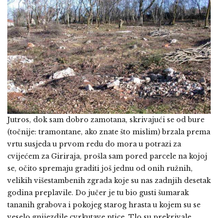
Jutros, dok sam dobro zamotana, skrivajući se od bure
(točnije: tramontane, ako znate što mislim) brzala prema
vrtu susjeda u prvom redu do mora u potrazi za
cvijećem za Giriraja, prošla sam pored parcele na kojoj
se, očito spremaju graditi još jednu od onih ružnih,
velikih višestambenih zgrada koje su nas zadnjih desetak
godina preplavile. Do jučer je tu bio gusti šumarak
tananih grabova i pokojeg starog hrasta u kojem su se
veselo gnijezdile cvrkutave ptice. Tlo su prekrivale