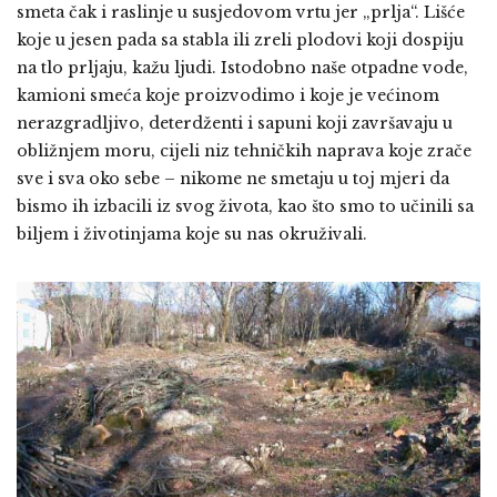
smeta čak i raslinje u susjedovom vrtu jer „prlja“. Lišće
koje u jesen pada sa stabla ili zreli plodovi koji dospiju
na tlo prljaju, kažu ljudi. Istodobno naše otpadne vode,
kamioni smeća koje proizvodimo i koje je većinom
nerazgradljivo, deterdženti i sapuni koji završavaju u
obližnjem moru, cijeli niz tehničkih naprava koje zrače
sve i sva oko sebe – nikome ne smetaju u toj mjeri da
bismo ih izbacili iz svog života, kao što smo to učinili sa
biljem i životinjama koje su nas okruživali.