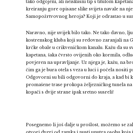
tako odgojeni, ali neiskusni tip s titulom kapetana
kreiranju gore opisane slike svijeta navale na njega
Samopožrtvovnog heroja? Koji je odrastao u sumra
Naravno, nije uvijek bilo tako. Ne tako davno, lju
kostrenskog kluba koji su redovno zaranjali na 
krčke obale u crikveničkom kanalu. Kažu da su
kapetana, šaka čvrsto ovijenih oko kormila, odlu
povjeren na upravljanje. Uz njega je, kažu, na br
čim ga je bura otela s veza u luci i počela nositi
Odgovorni su bili odgovorni do kraja, a kad bi k
promašene trase prokopa željezničkog tunela na S
kopači s dvije strane ipak sretno susreli!
Posegnemo li još dalje u prošlost, možemo se zalet
otvori dveri od zamka i pusti unutra osobu koja je