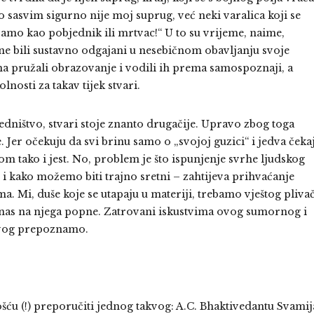
To sasvim sigurno nije moj suprug, već neki varalica koji se
 samo kao pobjednik ili mrtvac!“ U to su vrijeme, naime,
mane bili sustavno odgajani u nesebičnom obavljanju svoje
ima pružali obrazovanje i vodili ih prema samospoznaji, a
lnosti za takav tijek stvari.
dništvo, stvari stoje znanto drugačije. Upravo zbog toga
 Jer očekuju da svi brinu samo o „svojoj guzici“ i jedva čeka
nom tako i jest. No, problem je što ispunjenje svrhe ljudskog
nu i kako možemo biti trajno sretni – zahtijeva prihvaćanje
a. Mi, duše koje se utapaju u materiji, trebamo vještog pliva
a nas na njega popne. Zatrovani iskustvima ovog sumornog i
kvog prepoznamo.
u (!) preporučiti jednog takvog: A.C. Bhaktivedantu Svamij