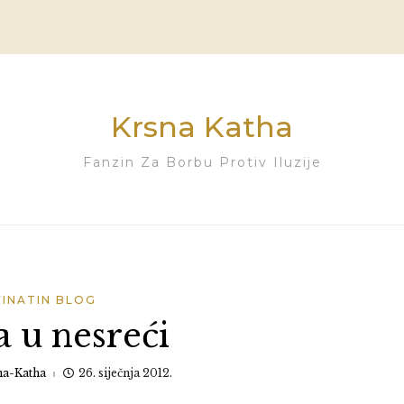
Krsna Katha
Fanzin Za Borbu Protiv Iluzije
VINATIN BLOG
a u nesreći
na-Katha
26. siječnja 2012.