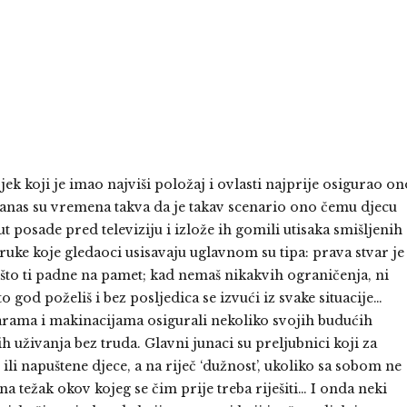
jek koji je imao najviši položaj i ovlasti najprije osigurao on
 danas su vremena takva da je takav scenario ono čemu djecu
 posade pred televiziju i izlože ih gomili utisaka smišljenih
uke koje gledaoci usisavaju uglavnom su tipa: prava stvar je
e što ti padne na pamet; kad nemaš nikakvih ograničenja, ni
o god poželiš i bez posljedica se izvući iz svake situacije…
evarama i makinacijama osigurali nekoliko svojih budućih
h uživanja bez truda. Glavni junaci su preljubnici koji za
li napuštene djece, a na riječ ‘dužnost’, ukoliko sa sobom ne
 težak okov kojeg se čim prije treba riješiti… I onda neki