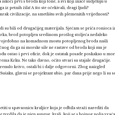
 iskoči prvi s broda koji tone, a svi koji inače sudjeluju u
 iz petnih žila! A što ste očekivali, dragi ljudi?
k civilizacije, na smetlištu svih plemenitih vrijednosti?
di su bili od drugačijeg materijala. Sjećam se priča ronioca i
Grka, brod potopljen sredinom prošlog stoljeća nedaleko
 svojedobno na komadnom mostu potopljenog broda našli
čnog da ga ni morske sile ne rastave od broda koji mu je
odu ostao i prvi oficir, dok je ostatak posade poskakao u mo
 prema Krku. Ne tako davno, očito stvari su stajale drugačije.
renulo krivo, ostali bi i dalje odgovorni. Zbog naizgled
ušaku, glavni se projektant ubio, par dana prije nego li su s
iti u spavaonicu kraljice koja je odbila straži narediti da
 tvrdila da je njen suprug, kralj, koji se s bojnog polja vraća