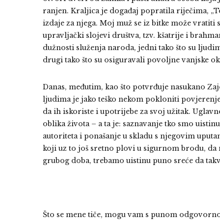
ranjen. Kraljica je događaj popratila riječima, „
izdaje za njega. Moj muž se iz bitke može vratiti
upravljački slojevi društva, tzv. kšatrije i brah
dužnosti služenja naroda, jedni tako što su ljud
drugi tako što su osiguravali povoljne vanjske oko
Danas, međutim, kao što potvrđuje nasukano Zaje
ljudima je jako teško nekom pokloniti povjerenje.
da ih iskoriste i upotrijebe za svoj užitak. Uglav
oblika života – a ta je: saznavanje tko smo uisti
autoriteta i ponašanje u skladu s njegovim uputam
koji uz to još sretno plovi u sigurnom brodu, d
grubog doba, trebamo uistinu puno sreće da ta
Što se mene tiče, mogu vam s punom odgovornošć