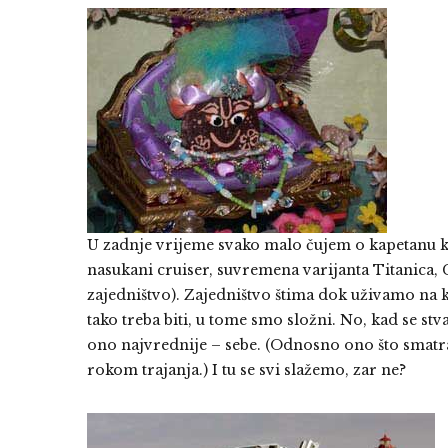
U zadnje vrijeme svako malo čujem o kapetanu koj
nasukani cruiser, suvremena varijanta Titanica,
zajedništvo). Zajedništvo štima dok uživamo na kr
tako treba biti, u tome smo složni. No, kad se st
ono najvrednije – sebe. (Odnosno ono što smatra
rokom trajanja.) I tu se svi slažemo, zar ne?