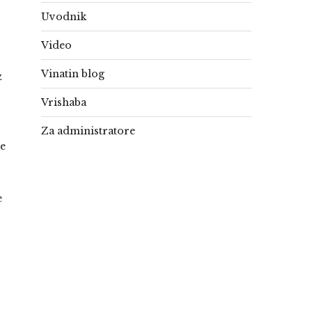
Uvodnik
Video
Vinatin blog
z
Vrishaba
Za administratore
re
e