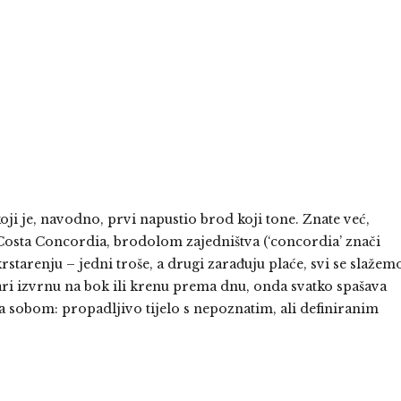
i je, navodno, prvi napustio brod koji tone. Znate već,
 Costa Concordia, brodolom zajedništva (‘concordia’ znači
starenju – jedni troše, a drugi zarađuju plaće, svi se slažem
vari izvrnu na bok ili krenu prema dnu, onda svatko spašava
 sobom: propadljivo tijelo s nepoznatim, ali definiranim