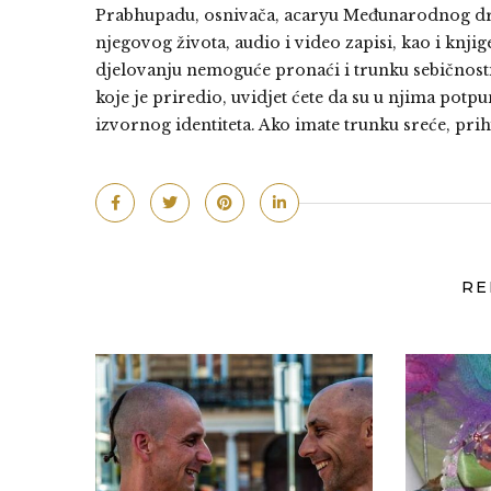
Prabhupadu, osnivača, acaryu Međunarodnog druš
njegovog života, audio i video zapisi, kao i knji
djelovanju nemoguće pronaći i trunku sebičnosti
koje je priredio, uvidjet ćete da su u njima potpu
izvornog identiteta. Ako imate trunku sreće, prihva
RE