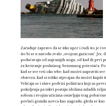
Začuđuje zapravo da se itko upće i čudi što je čov
što bi se u narodu zvalo „svojom guzicom“. Jer,
podučavaju od najranijih nogu, od kad ih prvi put
za kreiranje poslušnog, bezumnog potrošača. Por
kad se sve vrti oko tebe; kad možeš napraviti sv
obaveza; kad si toliko utjecajan da možeš kupiti št
Veličaju se i slave podvizi političara koji su pr
pokoljenja pa takvi postaju idolima mladih željni
sobom i svojim užicima ostavljaju trag pobačene i
povlači gomilu novca kao nagradu, gleda se kao na