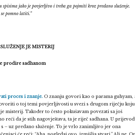
spisima jako je povjerljivo i treba ga pojmiti kroz predano služenje.
se pomno latiti.”
SLUŽENJE JE MISTERIJ
 se prodire sadhanom
ti proces i znanje.
O znanju govori kao o parama guhyam, 
oriti o toj temi povjerljivosti u svezi s drugom riječju koju
e misterij. Također to često pokušavam povezati sa još
reći da je stih nagovještava, ta je riječ sadhana. U prijevo
 s – uz predano služenje. To je vrlo zanimljivo jer ona
njaci će reći: “Aha, pogledaj ovo, izmišlja stvari.” Ali ne. O