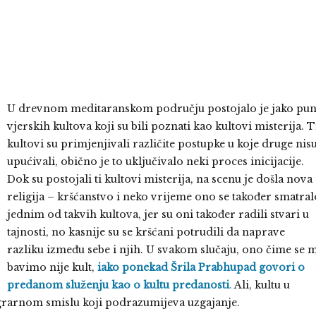
U drevnom meditaranskom području postojalo je jako pu
vjerskih kultova koji su bili poznati kao kultovi misterija. T
kultovi su primjenjivali različite postupke u koje druge nis
upućivali, obično je to uključivalo neki proces inicijacije.
Dok su postojali ti kultovi misterija, na scenu je došla nova
religija – kršćanstvo i neko vrijeme ono se također smatral
jednim od takvih kultova, jer su oni također radili stvari u
tajnosti, no kasnije su se kršćani potrudili da naprave
razliku između sebe i njih. U svakom slučaju, ono čime se 
bavimo nije kult,
iako ponekad Šrila Prabhupad govori o
predanom služenju kao o kultu predanosti
.
Ali, kultu u
agrarnom smislu koji podrazumijeva uzgajanje.