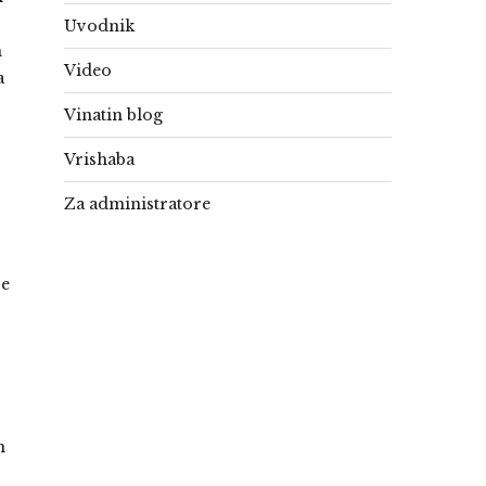
Uvodnik
m
Video
a
Vinatin blog
Vrishaba
Za administratore
je
n