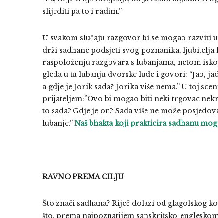
slijediti pa to i radim.”
U svakom slučaju razgovor bi se mogao razviti u 
drži sadhane podsjeti svog poznanika, ljubitelja
raspoloženju razgovara s lubanjama, netom iskop
gleda u tu lubanju dvorske lude i govori: “Jao, j
a gdje je Jorik sada? Jorika više nema.” U toj sce
prijateljem:”Ovo bi mogao biti neki trgovac nekr
to sada? Gdje je on? Sada više ne može posjedovat
lubanje.”
Naš bhakta koji prakticira sadhanu mogao
RAVNO PREMA CILJU
Što znači sadhana? Riječ dolazi od glagolskog ko
što, prema najpoznatijem sanskritsko-engleskom