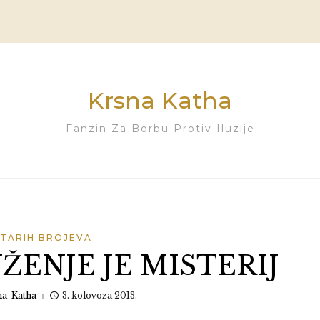
Krsna Katha
Fanzin Za Borbu Protiv Iluzije
STARIH BROJEVA
ŽENJE JE MISTERIJ
na-Katha
3. kolovoza 2013.