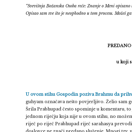
“Svevišnja Božanska Osoba reče: Znanje o Meni opisano u 
Opisao sam sve što je neophodno u tom procesu. Možeš ga 
PREDANO 
u koji
U ovom stihu Gospodin poziva Brahmu da prihva
guhyam označava nešto povjerljivo. Želio sam gov
Šrila Prabhupad često spominje u komentaru, to j
jednom riječju koja nije u ovom stihu, no možemo 
riječ po riječ Prabhupad riječ sarahasya prevodi
doslovce ne znači predano služenje. Mnogi tzv. uče