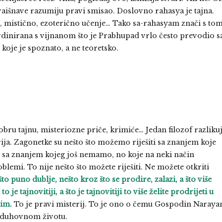
aišnave razumiju pravi smisao. Doslovno rahasya je tajna.
, mistično, ezoterično učenje… Tako sa-rahasyam znači s to
ordinirana s vijnanom što je Prabhupad vrlo često prevodio s
oje je spoznato, a ne teoretsko.
obru tajnu, misteriozne priče, krimiće… Jedan filozof razliku
rija. Zagonetke su nešto što možemo riješiti sa znanjem koje
i sa znanjem kojeg još nemamo, no koje na neki način
oblemi. To nije nešto što možete riješiti. Ne možete otkriti
što puno dublje, nešto kroz što se prodire, zalazi, a što više
o je tajnovitiji, a što je tajnovitiji to više želite prodrijeti u
jim.
To je pravi misterij. To je ono o čemu Gospodin Naraya
u duhovnom životu.