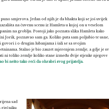
puno smjerova. Jedan od njih je da bhakta koji se još uvijek
 kazališta na čuvenu scenu iz Hamleta u kojoj on u veselom
anim na groblju. Postoji jako poznata slika Hamleta kako
adni Jorik, poznavao sam ga. Koliko puta sam poljubio te usne,
ni govori i o drugim lubanjama i šali se sa svojim
etninama. Stalno je bio zauzet mjerenjem zemlje, a gdje je s
i ni toliko zemlje koliko stane između dvije stjenke njegove
 bi nešto tako reći da ohrabri svog prijatelja.
rijena sad
 rječniku