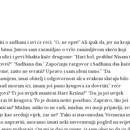
o sadhani i svi će reći: “O, ne opet!” Ali ipak da, jer na kraj
o bitna. Jutros sam razmišljao o vrlo zanimljivom skeču koji
a ulici i prvi bhakta kaže drugome: “Hari bol, prabhu! Nisam 
o zoveš?” “Sadhana das.” Započinju razgovor i Sadhana das kaž
me, zašto ne svratiš? Upravo i sam idem tamo.” “Da
umijem, imaš obitelj i odgovornost ali u svakom slučaju bilo
K. sad moram ići, imam još puno krugova za dovršiti,” reče
vi? Ti još uvijek mantraš Hare Krišna?” “Da, ja još uvijek
aš 16 krugova. To je doista nešto posebno. Zapravo, tko još
čan? Mislim, nitko to ne radi, mislim, svi moji prijatelji, sv
o je kao srednji vijek, zar ne? Tako si staromodan. Vremena s
o napraviti, moramo imati neki suvremeniji pogled na svijet
svog guru maharaja. On mi je dao te upute, ja sam obećao da ću i