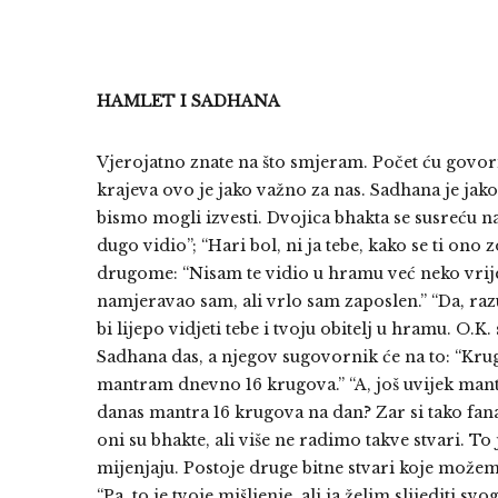
HAMLET I SADHANA
Vjerojatno znate na što smjeram. Počet ću govoriti 
krajeva ovo je jako važno za nas. Sadhana je jak
bismo mogli izvesti. Dvojica bhakta se susreću n
dugo vidio”; “Hari bol, ni ja tebe, kako se ti on
drugome: “Nisam te vidio u hramu već neko vrije
namjeravao sam, ali vrlo sam zaposlen.” “Da, raz
bi lijepo vidjeti tebe i tvoju obitelj u hramu. O.
Sadhana das, a njegov sugovornik će na to: “Krugo
mantram dnevno 16 krugova.” “A, još uvijek mantr
danas mantra 16 krugova na dan? Zar si tako fanati
oni su bhakte, ali više ne radimo takve stvari. T
mijenjaju. Postoje druge bitne stvari koje možem
“Pa, to je tvoje mišljenje, ali ja želim slijediti 