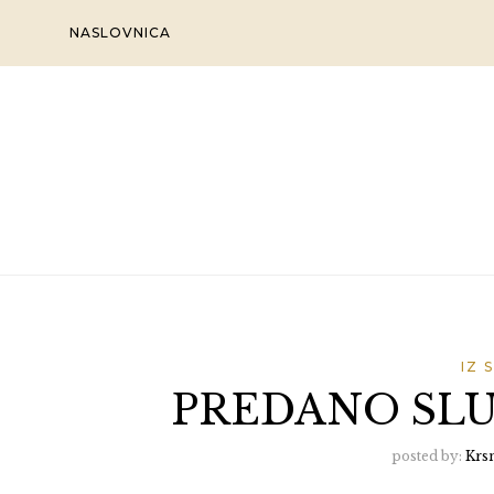
Skip
NASLOVNICA
to
content
IZ 
PREDANO SLU
posted by:
Krs