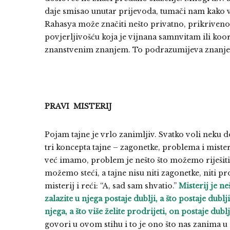
daje smisao unutar prijevoda, tumači nam kako v
Rahasya može značiti nešto privatno, prikriveno
povjerljivošću koja je vijnana samnvitam ili ko
znanstvenim znanjem. To podrazumijeva znanje k
PRAVI MISTERIJ
Pojam tajne je vrlo zanimljiv. Svatko voli neku d
tri koncepta tajne – zagonetke, problema i miste
već imamo, problem je nešto što možemo riješit
možemo steći, a tajne nisu niti zagonetke, niti pr
misterij i reći: “A, sad sam shvatio.”
Misterij je ne
zalazite u njega postaje dublji, a što postaje dublji t
njega, a što više želite prodrijeti, on postaje dubl
govori u ovom stihu i to je ono što nas zanima 