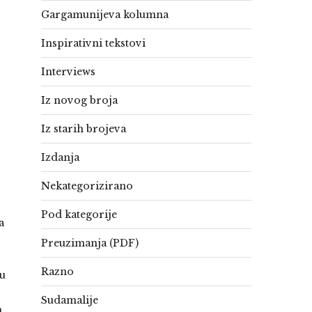
Gargamunijeva kolumna
Inspirativni tekstovi
Interviews
Iz novog broja
Iz starih brojeva
Izdanja
Nekategorizirano
Pod kategorije
a
Preuzimanja (PDF)
Razno
du
Sudamalije
n