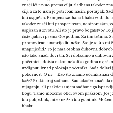
znači ići ravno prema cilju. Sadhana također znač
cilj, a za to nam je potreban način, postupak. Sa
biti uspješan. Primjena sadhana-bhakti vodi do u
također znači biti prosperitetan, ne siromašan, v
uspješan u životu. Ali što je pravo bogatstvo? To 
čiste ljubavi prema Gospodinu. Za tim težimo. Sa
promovirati, unaprijediti nešto. Što je to što mi 
unaprijediti? To je naša osobna duhovna dobrob
isto tako znači dovršiti. Svi dolazimo u duhovni 
početnici i doista nakon nekoliko godina osjećam
uzdignuti iznad položaja početnika. Sada dolazi j
pokornost. O ne!!!! Kao što znamo učenik znači di
kaže? Prakticiraj sadhanu! Sad također znači da n
vijuganju, ali prakticiranjem sadhane ga ispravl
Bogu. Tamo možemo otići ovom praksom. Još jedna 
biti pobjednik, nitko ne želi biti gubitnik. Mož
bhakti.