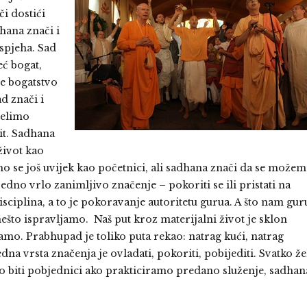
i dostići
dhana znači i
spjeha. Sad
eć bogat,
je bogatstvo
d znači i
želimo
it. Sadhana
život kao
o se još uvijek kao početnici, ali sadhana znači da se može
edno vrlo zanimljivo značenje – pokoriti se ili pristati na
sciplina, a to je pokoravanje autoritetu gurua. A što nam gur
ešto ispravljamo. Naš put kroz materijalni život je sklon
jamo. Prabhupad je toliko puta rekao: natrag kući, natrag
vrsta značenja je ovladati, pokoriti, pobijediti. Svatko že
emo biti pobjednici ako prakticiramo predano služenje, sadhan