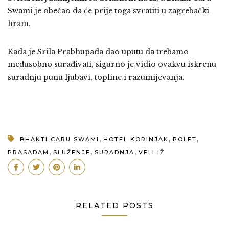
Swami je obećao da će prije toga svratiti u zagrebački
hram.
Kada je Srila Prabhupada dao uputu da trebamo
međusobno surađivati, sigurno je vidio ovakvu iskrenu
suradnju punu ljubavi, topline i razumijevanja.
,
,
,
BHAKTI CARU SWAMI
HOTEL KORINJAK
POLET
,
,
,
PRASADAM
SLUŽENJE
SURADNJA
VELI IŽ
RELATED POSTS