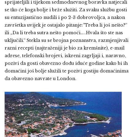
sprijateljili i tijekom sedmodnevnog boravka natjecali
se tko će koga bolje i brže služiti. Za svaku službu gosti
su entuzijastično nudili i po 2-3 dobrovoljca, a nakon
završetka uvijek je ostajalo pitanje:“Treba li još nešto?“
ili „Da li treba sutra nešto pomoći…..Hvala što ste nas
uključili.“ Stekla su se brojna poznanstva, razmjenjivali
razni recepti (najtraženiji je bio za kremšnite), e-mail
adrese, telefonski brojevi, iskreni zagrljaji i, naravno,
pozivi da gosti obavezno dođu iduće godine kako bi ih
domaćini još bolje služili te pozivi gostiju domaćinima
da obavezno navrate u London.