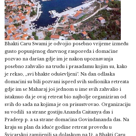
Bhakti Caru Swami je odvojio posebno vrijeme između
gusto popunjenog dnevnog rasporeda i domaćine
pozvao na daršan gdje im je nakon upoznavanja
posebno zahvalio na trudu i prasadamu kojim su, kako
je rekao, „svi bhakte oduševljeni“. Na dan odlaska
domaćini su bili pozvani ispred svih sudionika retreata
gdje im se Maharaj još jednom u ime svih zahvalio i
istaknuo da je ovaj retreat bio najbolje organiziran od
svih do sada na kojima je on prisustvovao. Organizaciju
su vodili sa strane gostiju Ananda Caitanya das i
Pradeep p. a sa strane domaćina Govindananda das. Na
kraju su plan da iduće godine retreat provedu u
Švicarskoj zamijenili sa dolaskom na Iž, a Bhakti Caru