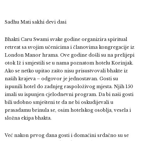
Sadhu Mati sakhi devi dasi
B
hakti Caru Swami svake godine organizira spiritual
retreat sa svojim učenicima i članovima kongregacije iz
London Manor hrama. Ove godine došli su na prelijepi
otok Iž i smjestili se u nama poznatom hotelu Korinjak.
Ako se netko upitao zašto nisu prisustvovali bhakte iz
naših krajeva – odgovor je jednostavan. Gosti su
ispunili hotel do zadnjeg raspoloživog mjesta. Njih 150
imali su ispunjen cjelodnevni program. Da bi naši gosti
bili udobno smješteni te da ne bi oskudijevali u
prasadamu brinula se, osim hotelskog osoblja, vesela i
složna ekipa bhakta.
Već nakon prvog dana gosti i domaćini srdačno su se