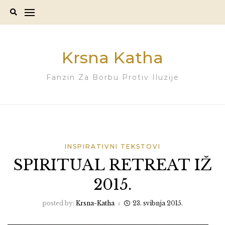
Skip
to
content
Krsna Katha
Fanzin Za Borbu Protiv Iluzije
INSPIRATIVNI TEKSTOVI
SPIRITUAL RETREAT IŽ
2015.
posted by:
Krsna-Katha
23. svibnja 2015.