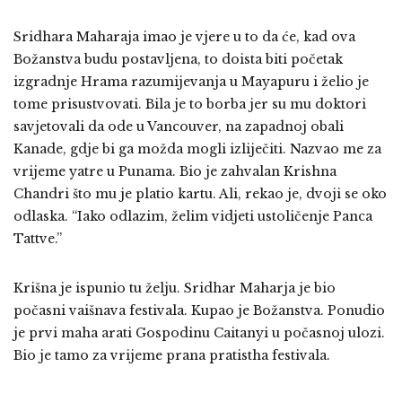
Sridhara Maharaja imao je vjere u to da će, kad ova
Božanstva budu postavljena, to doista biti početak
izgradnje Hrama razumijevanja u Mayapuru i želio je
tome prisustvovati. Bila je to borba jer su mu doktori
savjetovali da ode u Vancouver, na zapadnoj obali
Kanade, gdje bi ga možda mogli izliječiti. Nazvao me za
vrijeme yatre u Punama. Bio je zahvalan Krishna
Chandri što mu je platio kartu. Ali, rekao je, dvoji se oko
odlaska. “Iako odlazim, želim vidjeti ustoličenje Panca
Tattve.”
Krišna je ispunio tu želju. Sridhar Maharja je bio
počasni vaišnava festivala. Kupao je Božanstva. Ponudio
je prvi maha arati Gospodinu Caitanyi u počasnoj ulozi.
Bio je tamo za vrijeme prana pratistha festivala.