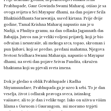
Prabhupade, Gaur Gowinda Swami Maharaj, otišao je sa
ovoga svijeta u Sri Mayapur dhami, na dan pojave Srila
Bhaktisiddhanta Saraswatija, usred kirtana. Prije dvije
godine, Tamal Krishna Maharaj napustio nas je u
Nadiji, u Phuliya-gramu, na dan odlaska Jagannath das
Babajija. Jutros nas je veliki voljeni prijatelj, koji je bio
odvažan i neustrašiv, ali mekoga srca, topao, skroman i
pun ljubavi, koji se predao, predani mahatma, Njegova
Svetost Sridhara Swami Maharaja, napustio u Mayapur
dhami, na sveti dan pojave Srivas Pandita, okružen
bhaktama koji su pjevali sveta imena.
Dok je gledao u oblik Prabhupade i Radha
Shyamsundare, Prabhupada ga je uzeo k sebi. To je dan
veselja, život i odlazak pravoga sveca, istinskog
vaišnave, ali to je dan i velike tuge. Iako on uživa u višim
lilama s Guruom i Gaurangom, mi moramo trpjeti