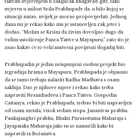
takvim uvjerenjem u zaključak Bhagavad-gite, tako
uvjeren u milost Srila Prabhupade da, u bilo kojoj se
situaciji našao, uvijek je morao propovijedati. Jednog
dana mi je rekao kako mu je ustanovljen rak jetre i
dodao, “Molim se Krišni da živim dovoljno dugo da
vidim ustoličenje Panca Tattve u Mayapuru,” zato što je
znao kakav će to veličanstveni povijesni događaj biti.
Prabhupadin je jedan neispunjeni osobni projekt bio
izgradnja hrama u Mayapuru. Prabhupada je objasnio
da se tamo trebaju nalaziti Radha-Madhava s osam
sakhija. Dao je njihove mjere i rekao kako treba
napraviti Nrsimhadevu i Panca Tattvu. Gospodin
Caitanya, rekao je Prabhupada, trebao bi biti napravljen
od osam metala, visok sedam stopa. Jananivas prabhu,
Pankajanghri prabhu, Bhakti Purusottama Maharaja i
Jayapataka Maharaja jako su se namučili kako bi
napravili ta Božanstva.