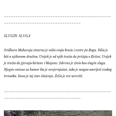
______________________________________________
_________________________________
SLUGIN SLUGA
Sridhara Maharaja stvarno je volio svoju braću i sestre po Bogu. Volio je
biti u njihovom društvu. Uvijek je od njih tražio da pričaju o Krišni. Uvijek
je tražio da pjevaju kirtane i bhajane. Iskreno je živio kao slugin sluga.
Njegov smisao za humor bio je nevjerojatan, iako je mogao umrijeti svakog
trenutka. Imao je taj stav služenja. Želio je sve usrećiti.
______________________________________________
_________________________________