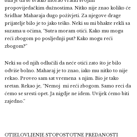
bila je da se svatko morao vratiti svojim
propovijedačkim dužnostima. Nitko nije znao koliko će
Sridhar Maharaja dugo poživjeti. Za njegove drage
prijatelje bilo je to jako teško. Neki su mi bhakte rekli sa
suzama u očima, “Sutra moram otići. Kako mu mogu
reći zbogom po posljednji put? Kako mogu reći
zbogom?”
Neki su od njih odlučili da neće otići zato što je bilo
odviše bolno. Maharaj je to znao, iako mu nitko to nije
rekao. Proveo sam sat vremena s njim. Bio je tako
sretan. Rekao je, “Nemoj mi reći zbogom. Samo reci da
ćemo se sresti opet. Ja nigdje ne idem. Uvijek ćemo biti
zajedno.”
OTJELOVLJENJE STOPOSTOTNE PREDANOSTI