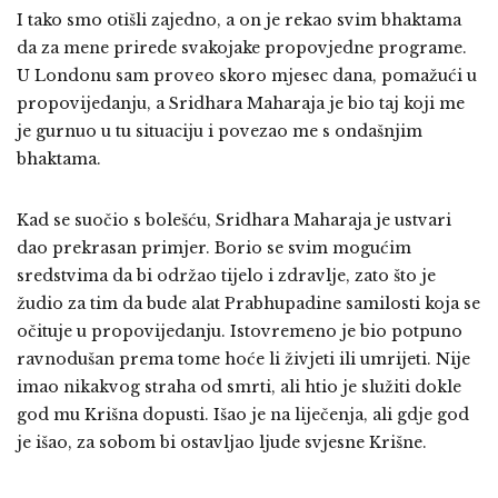
I tako smo otišli zajedno, a on je rekao svim bhaktama
da za mene prirede svakojake propovjedne programe.
U Londonu sam proveo skoro mjesec dana, pomažući u
propovijedanju, a Sridhara Maharaja je bio taj koji me
je gurnuo u tu situaciju i povezao me s ondašnjim
bhaktama.
Kad se suočio s bolešću, Sridhara Maharaja je ustvari
dao prekrasan primjer. Borio se svim mogućim
sredstvima da bi održao tijelo i zdravlje, zato što je
žudio za tim da bude alat Prabhupadine samilosti koja se
očituje u propovijedanju. Istovremeno je bio potpuno
ravnodušan prema tome hoće li živjeti ili umrijeti. Nije
imao nikakvog straha od smrti, ali htio je služiti dokle
god mu Krišna dopusti. Išao je na liječenja, ali gdje god
je išao, za sobom bi ostavljao ljude svjesne Krišne.