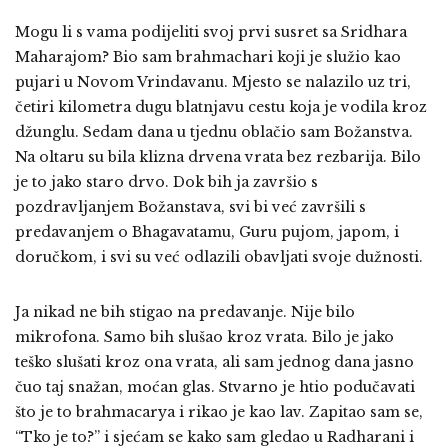
Mogu li s vama podijeliti svoj prvi susret sa Sridhara
Maharajom? Bio sam brahmachari koji je služio kao
pujari u Novom Vrindavanu. Mjesto se nalazilo uz tri,
četiri kilometra dugu blatnjavu cestu koja je vodila kroz
džunglu. Sedam dana u tjednu oblačio sam Božanstva.
Na oltaru su bila klizna drvena vrata bez rezbarija. Bilo
je to jako staro drvo. Dok bih ja završio s
pozdravljanjem Božanstava, svi bi već završili s
predavanjem o Bhagavatamu, Guru pujom, japom, i
doručkom, i svi su već odlazili obavljati svoje dužnosti.
Ja nikad ne bih stigao na predavanje. Nije bilo
mikrofona. Samo bih slušao kroz vrata. Bilo je jako
teško slušati kroz ona vrata, ali sam jednog dana jasno
čuo taj snažan, moćan glas. Stvarno je htio podučavati
što je to brahmacarya i rikao je kao lav. Zapitao sam se,
“Tko je to?” i sjećam se kako sam gledao u Radharani i