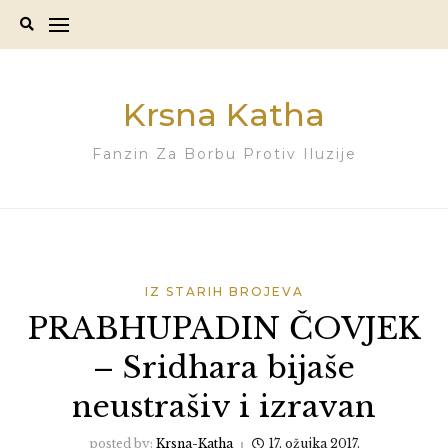
Skip
to
content
Krsna Katha
Fanzin Za Borbu Protiv Iluzije
IZ STARIH BROJEVA
PRABHUPADIN ČOVJEK
– Sridhara bijaše
neustrašiv i izravan
posted by:
Krsna-Katha
17. ožujka 2017.