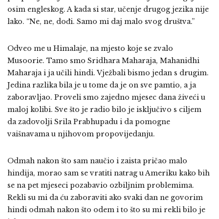
osim engleskog. A kada si star, učenje drugog jezika nije
lako. “Ne, ne, dođi. Samo mi daj malo svog društva.”
Odveo me u Himalaje, na mjesto koje se zvalo
Musoorie. Tamo smo Sridhara Maharaja, Mahanidhi
Maharaja i ja učili hindi. Vježbali bismo jedan s drugim.
Jedina razlika bila je u tome da je on sve pamtio, a ja
zaboravljao. Proveli smo zajedno mjesec dana živeći u
maloj kolibi. Sve što je radio bilo je isključivo s ciljem
da zadovolji Srila Prabhupadu i da pomogne
vaišnavama u njihovom propovijedanju.
Odmah nakon što sam naučio i zaista pričao malo
hindija, morao sam se vratiti natrag u Ameriku kako bih
se na pet mjeseci pozabavio ozbiljnim problemima.
Rekli su mi da ću zaboraviti ako svaki dan ne govorim
hindi odmah nakon što odem i to što su mi rekli bilo je