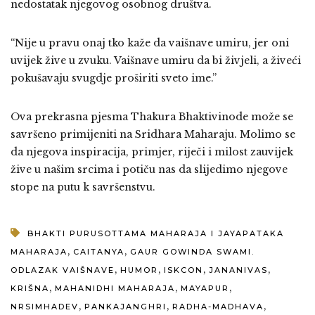
nedostatak njegovog osobnog društva.
“Nije u pravu onaj tko kaže da vaišnave umiru, jer oni
uvijek žive u zvuku. Vaišnave umiru da bi živjeli, a živeći
pokušavaju svugdje proširiti sveto ime.”
Ova prekrasna pjesma Thakura Bhaktivinode može se
savršeno primijeniti na Sridhara Maharaju. Molimo se
da njegova inspiracija, primjer, riječi i milost zauvijek
žive u našim srcima i potiču nas da slijedimo njegove
stope na putu k savršenstvu.
BHAKTI PURUSOTTAMA MAHARAJA I JAYAPATAKA
,
,
MAHARAJA
CAITANYA
GAUR GOWINDA SWAMI.
,
,
,
,
ODLAZAK VAIŠNAVE
HUMOR
ISKCON
JANANIVAS
,
,
,
KRIŠNA
MAHANIDHI MAHARAJA
MAYAPUR
,
,
,
NRSIMHADEV
PANKAJANGHRI
RADHA-MADHAVA