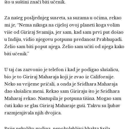
što u suštini znači biti učenik.
Za našeg posljednjeg susreta, sa suzama u očima, rekao
mi je, “Nema nikoga na cijeloj ovoj planeti koga volim
više od Giriraj Svamija, jer sam, kad sam prvi put došao
u Indiju, vidio njegovu potpunu predanost Prabhupadi.
Želio sam biti poput njega. Želio sam učiti od njega kako
biti učenik.”
U taj čas zazvonio je telefon i kad je podigao slušalicu,
bio je to Giriraj Maharaja koji je zvao iz Californije.
Neko su vrijeme pričali, a onda je Sridhara Maharaja
dao slušalicu meni. Rekao sam Giriraju što je Sridhara
Maharaj rekao. Nastupila je potpuna tišina. Mogao sam
čuti kako se glas Giriraj Maharaje guši. Takvu su ljubav
razmjenjivala njih dvojica.
Prije nekoliko godina, nepokolebljivi bhakta Srila