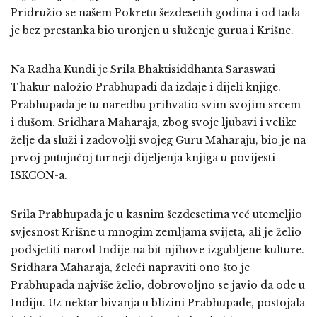
Pridružio se našem Pokretu šezdesetih godina i od tada
je bez prestanka bio uronjen u služenje gurua i Krišne.
Na Radha Kundi je Srila Bhaktisiddhanta Saraswati
Thakur naložio Prabhupadi da izdaje i dijeli knjige.
Prabhupada je tu naredbu prihvatio svim svojim srcem
i dušom. Sridhara Maharaja, zbog svoje ljubavi i velike
želje da služi i zadovolji svojeg Guru Maharaju, bio je na
prvoj putujućoj turneji dijeljenja knjiga u povijesti
ISKCON-a.
Srila Prabhupada je u kasnim šezdesetima već utemeljio
svjesnost Krišne u mnogim zemljama svijeta, ali je želio
podsjetiti narod Indije na bit njihove izgubljene kulture.
Sridhara Maharaja, želeći napraviti ono što je
Prabhupada najviše želio, dobrovoljno se javio da ode u
Indiju. Uz nektar bivanja u blizini Prabhupade, postojala