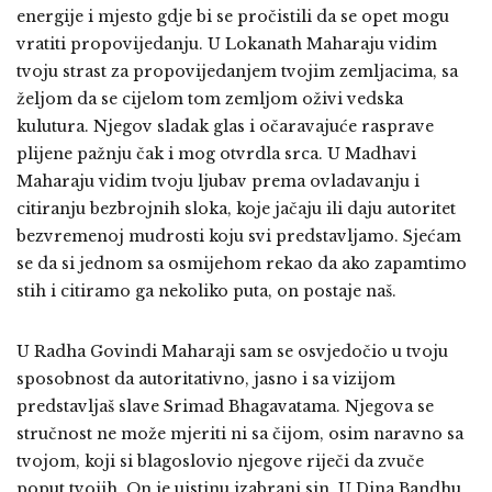
energije i mjesto gdje bi se pročistili da se opet mogu
vratiti propovijedanju. U Lokanath Maharaju vidim
tvoju strast za propovijedanjem tvojim zemljacima, sa
željom da se cijelom tom zemljom oživi vedska
kulutura. Njegov sladak glas i očaravajuće rasprave
plijene pažnju čak i mog otvrdla srca. U Madhavi
Maharaju vidim tvoju ljubav prema ovladavanju i
citiranju bezbrojnih sloka, koje jačaju ili daju autoritet
bezvremenoj mudrosti koju svi predstavljamo. Sjećam
se da si jednom sa osmijehom rekao da ako zapamtimo
stih i citiramo ga nekoliko puta, on postaje naš.
U Radha Govindi Maharaji sam se osvjedočio u tvoju
sposobnost da autoritativno, jasno i sa vizijom
predstavljaš slave Srimad Bhagavatama. Njegova se
stručnost ne može mjeriti ni sa čijom, osim naravno sa
tvojom, koji si blagoslovio njegove riječi da zvuče
poput tvojih. On je uistinu izabrani sin. U Dina Bandhu