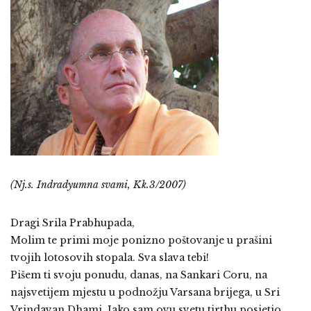
(Nj.s. Indradyumna svami, Kk.3/2007)
Dragi Srila Prabhupada,
Molim te primi moje ponizno poštovanje u prašini
tvojih lotosovih stopala. Sva slava tebi!
Pišem ti svoju ponudu, danas, na Sankari Coru, na
najsvetijem mjestu u podnožju Varsana brijega, u Sri
Vrindavan Dhami. Iako sam ovu svetu tirthu posjetio