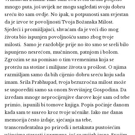
mnogo puta, još uvijek ne mogu sagledati svoju dobru
sreću što sam ovdje. No ipak, u potpunosti sam svjestan
da je izvor te povoljnosti Tvoja Božanska Milost.
Sjedeći i promišljajući, shvaćam da je veći dio mog
života bio ispunjen povoljnošću samo zbog tvoje
milosti. Samo je razdoblje prije no što smo se sreli bilo
ispunjeno nesrećom, mučninom, patnjom i bolom.
Zgrozim se na pomisao o tim vremenima koja se
protežu na stotine i milijune života u prošlost. O njima
razmišljam samo da bih cijenio dobru sreću koju sada
imam. Srila Prabhupad, tvoja bezuzročna milost može
se usporediti samo sa onom Svevišnjeg Gospodina. Da
izredam mnoge neprocijenjive darove koje sam od tebe
primio, ispunili bi tomove knjiga. Popis počinje danom
kada sam te susreo kroz tvoje učenike. Iako me danas
memorija često izdaje, sjećanja na tebe,
transcendentalna po prirodi i netaknuta pustošećim