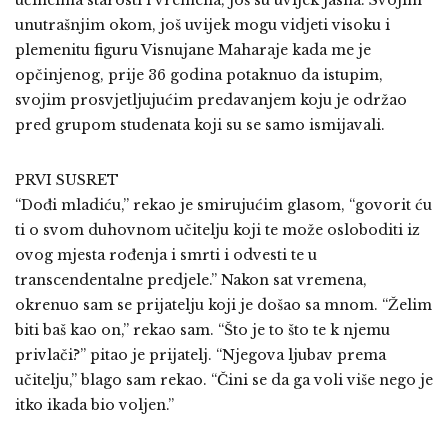
učincima starosti i vremena, još su uvijek jasna. Svojim
unutrašnjim okom, još uvijek mogu vidjeti visoku i
plemenitu figuru Visnujane Maharaje kada me je
opčinjenog, prije 36 godina potaknuo da istupim,
svojim prosvjetljujućim predavanjem koju je održao
pred grupom studenata koji su se samo ismijavali.
PRVI SUSRET
“Dođi mladiću,” rekao je smirujućim glasom, “govorit ću
ti o svom duhovnom učitelju koji te može osloboditi iz
ovog mjesta rođenja i smrti i odvesti te u
transcendentalne predjele.” Nakon sat vremena,
okrenuo sam se prijatelju koji je došao sa mnom. “Želim
biti baš kao on,” rekao sam. “Što je to što te k njemu
privlači?” pitao je prijatelj. “Njegova ljubav prema
učitelju,” blago sam rekao. “Čini se da ga voli više nego je
itko ikada bio voljen.”