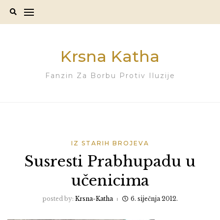
Skip
to
content
Krsna Katha
Fanzin Za Borbu Protiv Iluzije
IZ STARIH BROJEVA
Susresti Prabhupadu u
učenicima
posted by:
Krsna-Katha
6. siječnja 2012.