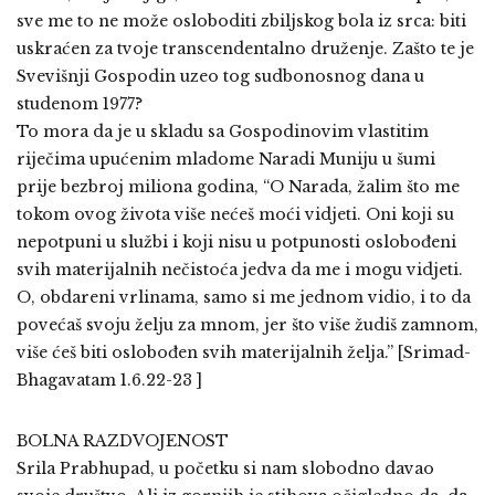
sve me to ne može osloboditi zbiljskog bola iz srca: biti
uskraćen za tvoje transcendentalno druženje. Zašto te je
Svevišnji Gospodin uzeo tog sudbonosnog dana u
studenom 1977?
To mora da je u skladu sa Gospodinovim vlastitim
riječima upućenim mladome Naradi Muniju u šumi
prije bezbroj miliona godina, “O Narada, žalim što me
tokom ovog života više nećeš moći vidjeti. Oni koji su
nepotpuni u službi i koji nisu u potpunosti oslobođeni
svih materijalnih nečistoća jedva da me i mogu vidjeti.
O, obdareni vrlinama, samo si me jednom vidio, i to da
povećaš svoju želju za mnom, jer što više žudiš zamnom,
više ćeš biti oslobođen svih materijalnih želja.” [Srimad-
Bhagavatam 1.6.22-23 ]
BOLNA RAZDVOJENOST
Srila Prabhupad, u početku si nam slobodno davao