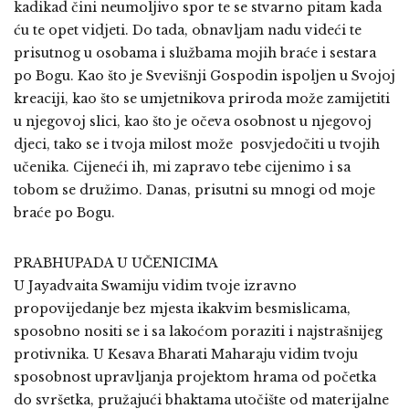
kadikad čini neumoljivo spor te se stvarno pitam kada
ću te opet vidjeti. Do tada, obnavljam nadu videći te
prisutnog u osobama i službama mojih braće i sestara
po Bogu. Kao što je Svevišnji Gospodin ispoljen u Svojoj
kreaciji, kao što se umjetnikova priroda može zamijetiti
u njegovoj slici, kao što je očeva osobnost u njegovoj
djeci, tako se i tvoja milost može posvjedočiti u tvojih
učenika. Cijeneći ih, mi zapravo tebe cijenimo i sa
tobom se družimo. Danas, prisutni su mnogi od moje
braće po Bogu.
PRABHUPADA U UČENICIMA
U Jayadvaita Swamiju vidim tvoje izravno
propovijedanje bez mjesta ikakvim besmislicama,
sposobno nositi se i sa lakoćom poraziti i najstrašnijeg
protivnika. U Kesava Bharati Maharaju vidim tvoju
sposobnost upravljanja projektom hrama od početka
do svršetka, pružajući bhaktama utočište od materijalne