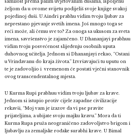
samilost prema palim uvjetovanim dušama, ispoljenu
željom da u ovome svijetu podijeliš svoje knjige svakoj
pojedinoj duši. U Aindri prabhu vidim tvoju ljubav za
neprestano pjevanje svetih imena. Još mnogo toga se
reći može, ali čemu sve to? Za onoga sa ukusom za sveta
imena, savršenstvo je zajamčeno. U Dhananjayi prabhuu
vidim tvoju posvećenost slijeđenju osobnih uputa
duhovnog učitelja. Jednom si Dhananjayi rekao, “Ostani
u Vrindavanu do kraja života.” Izvršavajući tu uputu on
te je zadovoljio i vremenom će postati vječni stanovnik
ovog transcendentalnog mjesta.
U Kurma Rupi prabhuu vidim tvoju ljubav za krave.
Jednom si istupio protiv cijele zapadne civilizacije
rekavši, “Moj vam je izazov da vi pse pravite
prijateljima, a ubijate svoju majku kravu.” Mora da ti
Kurma Rupa pruža neograničeno zadovoljstvo brigom i
ljubavlju za zemaljske rođake surabhi krave. U Bimal