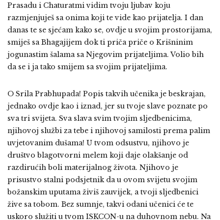
Prasadu i Chaturatmi vidim tvoju ljubav koju
razmjenjuješ sa onima koji te vide kao prijatelja. I dan
danas te se sjećam kako se, ovdje u svojim prostorijama,
smiješ sa Bhagajijem dok ti priča priče o Krišninim
jogunastim šalama sa Njegovim prijateljima. Volio bih
da se i ja tako smijem sa svojim prijateljima.
O Srila Prabhupada! Popis takvih učenika je beskrajan,
jednako ovdje kao i iznad, jer su tvoje slave poznate po
sva tri svijeta. Sva slava svim tvojim sljedbenicima,
njihovoj službi za tebe i njihovoj samilosti prema palim
uvjetovanim dušama! U tvom odsustvu, njihovo je
društvo blagotvorni melem koji daje olakšanje od
razdirućih boli materijalnog života. Njihovo je
prisustvo stalni podsjetnik da u ovom svijetu svojim
božanskim uputama živiš zauvijek, a tvoji sljedbenici
žive sa tobom. Bez sumnje, takvi odani učenici će te
uskoro služiti u tvom ISKCON-u na duhovnom nebu. Na