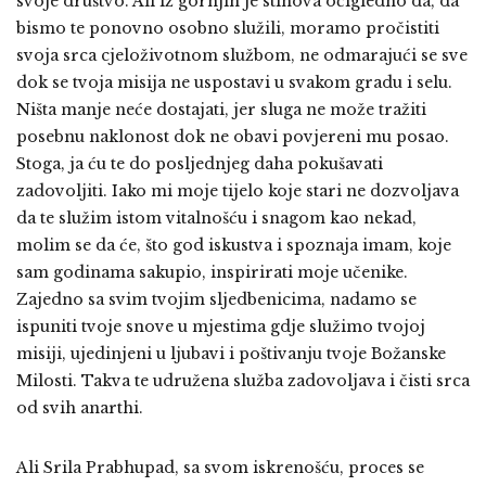
svoje društvo. Ali iz gornjih je stihova očigledno da, da
bismo te ponovno osobno služili, moramo pročistiti
svoja srca cjeloživotnom službom, ne odmarajući se sve
dok se tvoja misija ne uspostavi u svakom gradu i selu.
Ništa manje neće dostajati, jer sluga ne može tražiti
posebnu naklonost dok ne obavi povjereni mu posao.
Stoga, ja ću te do posljednjeg daha pokušavati
zadovoljiti. Iako mi moje tijelo koje stari ne dozvoljava
da te služim istom vitalnošću i snagom kao nekad,
molim se da će, što god iskustva i spoznaja imam, koje
sam godinama sakupio, inspirirati moje učenike.
Zajedno sa svim tvojim sljedbenicima, nadamo se
ispuniti tvoje snove u mjestima gdje služimo tvojoj
misiji, ujedinjeni u ljubavi i poštivanju tvoje Božanske
Milosti. Takva te udružena služba zadovoljava i čisti srca
od svih anarthi.
Ali Srila Prabhupad, sa svom iskrenošću, proces se