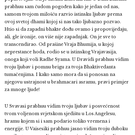
prabhuu sam čudom pogođen kako je jedan od nas,
samom tvojom milošću razvio istinsku ljubav prema
ovoj svetoj dhami kojoj si nas tako ljubazno pozvao.
Htio si da zapadni bhakte dođu ovamo i propovijedaju,
ali, gle ironije, on više nije zapadnjak. On je sve to
transcendirao. Od prašine Vraja Bhumija, u kojoj
neprestance hoda, rodio se u istinskog Vrajavasija,
onoga koji voli Radhe Syama. U Dravidi prabhuu vidim
tvoju ljubav i pomnu brigu za tvoja Bhaktivedanta
tumačenjima. I kako samo mora da si ponosan na
njegovu ustrajnost u brahmacari asramu, pravi primjer
za mnoge ljude!
U Svavasi prabhuu vidim tvoju ljubav i posvećenost
tvom voljenom svjetskom sjedištu u Los Angelesu,
hramu kojem si i sam podario toliko vremena i
energije. U Vaisesiki prabhuu jasno vidim tvoju duboku