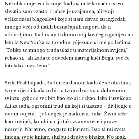
Nekoliko mjeseci kasnije, kada sam te konačno sreo,
shvatio sam i zašto. Ljubav je uzajamna, ali tvoji
velikodušni blagoslovi koje si nam davao su izgledali
mnogo veći od naših beznačajnih napora da ti
udovoljimo. Kada sam ti donio tvoj kovčeg izgubljen na
letu iz New Yorka za London, pljesnuo si me po leđima,
“Toliko se mnogo truda ulaže u materijalnom svijetu,”
rekao si, “ali kada te odvedem natrag kući Bogu, sve će
biti lako i uzvišeno.”
Srila Prabhupada, žudim za danom kada će se obistiniti
tvoje riječi i kada ću biti u tvom društvu u duhovnom
svijetu, gdje će sve biti kao što si i rekao: lako i uzvišeno.
Ali za sada, ogromni trud na koji si ukazao – življenje u
ovom svijetu – još uvijek je nadohvat ruke. Život teče
kao i uvijek, kombinacija takozvane sreće i prave
nesreće. Naravno, mogu to tolerirati. Dao si mi sveta
imena, svoje knjige, službu i društvo bhakta. No ipak,