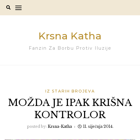
Skip
to
content
Krsna Katha
Fanzin Za Borbu Protiv Iluzije
IZ STARIH BROJEVA
MOŽDA JE IPAK KRIŠNA
KONTROLOR
posted by:
Krsna-Katha
11. siječnja 2014.