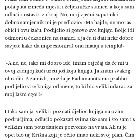
pola puta između mjesta i željezničke stanice, a koju sam
odlučio ostaviti za kraj. No, moj vječni suputnik i
dobronamjernik mi je predložio: «Ma hajde, ne moraš
obići i ovu kuću. Podijelio si gotovo sve knjige. Bolje idi
odmori u čekaonicu na stanici, a ja ću ti dati neke dobre
savjete kako da impresioniraš onu mataji u templu!»
«A ne, ne, tako mi dobro ide, imam osjećaj da će mi u
ovoj zadnjoj kući uzeti još koju knjigu. Ja znam svakog
obraditi. A zamisli, možda je Padamanuttama prabhu
podijelio više knjiga od mene, to bi bio veliki udarac za
moj lažni ego!!!»
I tako sam ja, veliki i poznati djelioc knjiga na ovim
područjima, odlučio pokazati svima tko sam i što sam i s
velikim sam pouzdanjem pozvonio na vrata. Ali tu je
opet bio taj Krišna koji je očito imao neki svoj plan. Čim