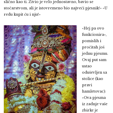
slično kao ti. Živio je vrlo jednostavno, bavio se
stočarstvom, ali je istovremeno bio najveći pjesnik!» «U
redu kupit ću i nju!»
«Hej pa ovo
funkcionira»,
pomislih i
pročitah još
jednu pjesmu.
Ovaj put sam
ustao
oduševljen sa
stolice (kao
pravi
hamletovac):
«Ova pjesma
iz zadnje vaše
zbirke je