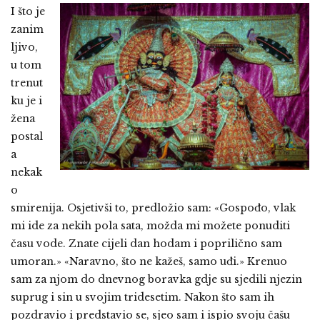
I što je
zanim
ljivo,
u tom
trenut
ku je i
žena
postal
a
nekak
o
smirenija. Osjetivši to, predložio sam: «Gospođo, vlak
mi ide za nekih pola sata, možda mi možete ponuditi
času vode. Znate cijeli dan hodam i poprilično sam
umoran.» «Naravno, što ne kažeš, samo uđi.» Krenuo
sam za njom do dnevnog boravka gdje su sjedili njezin
suprug i sin u svojim tridesetim. Nakon što sam ih
pozdravio i predstavio se, sjeo sam i ispio svoju čašu