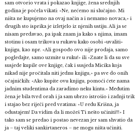
sam otvorio vrata i pokazao knjige, žena srednjih
godina je počela vikati: «Ne, nećemo ni slučajno. Mi
ništa ne kupujemo na ovaj način a i nemamo novaca,» i
drugih sto isprika je izletjelo iz njenih ustiju. Ali ja se
nisam predavao, pa ipak znam ja kako s njima, imam
stotinu i osam trikova u rukavu kako osobi «uvaliti»
knjigu, kao npr. «Ali gospođo ovo nije prodaja, samo
pogledajte, samo uzmite u ruku!» ili «Znate li da su sve
susjede kupile ove knjige, čak i susjeda Micika koja
nikad nije pročitala niti jednu knjigu,» pa sve do onih
očajničkih: «Ako kupite ovu knjigu, pomoći ćete nama
jadnim studentima da zaradimo neku kintu.» Međutim
žena je bila tvrd orah i ja sam ubrzo istrošio i zadnji trik
i stajao bez riječi pred vratima: «U redu Krišna, ja
odustajem! Da vidim da li možeš Ti nešto učiniti!!!» I
tako sam se predao i postao nevezan jer sam shvatio da
ja – taj veliki sankirtaneros – ne mogu ništa učiniti.