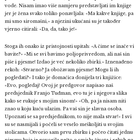
vode. Nisam imao više namjeru predstavljati im knjige
jer je žena svako toliko ponavljala: «Ma kakve knjige, pa
mi smo siromašni,» a njezini ukućani su je također
vjerno citirali: «Da, da, tako je!»
Stoga ih onako iz pristojnosti upitah: «A čime se inače vi
bavite?» «Mi se svi bavimo poljoprivredom, ali naš sin
piše i pjesme! Izdao je već nekoliko zbirki.» Iznenađeno
rekoh: «Stvarno? Ja obožavam pjesme! Mogu li ih
pogledati?» I tako je domaćica donijela tri knjižice:
«Evo, pogledaj! Ovoj je predgovor napisao naš
predsjednik Franjo Tuđman, evo tu je i njegova slika
kako se rukuje s mojim sinom!» «Oh, pa ja nisam niti
znao u koju kuću ulazim. Pa vaš sin je slavna osoba.
Upoznati se sa predsjednikom, to nije mala stvar!» I svi
su se nasmijali i počeli se veselo meškoljiti u svojim
stolicama. Otvorio sam prvu zbirku i počeo čitati jednu
pjesmu koja je govorila nešto o smislu života i rekoh na