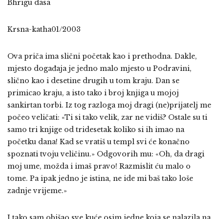
Bhrigu dasa
Krsna-katha01/2003
Ova priča ima slični početak kao i prethodna. Dakle,
mjesto događaja je jedno malo mjesto u Podravini,
slično kao i desetine drugih u tom kraju. Dan se
primicao kraju, a isto tako i broj knjiga u mojoj
sankirtan torbi. Iz tog razloga moj dragi (ne)prijatelj me
počeo veličati: «Ti si tako velik, zar ne vidiš? Ostale su ti
samo tri knjige od tridesetak koliko si ih imao na
početku dana! Kad se vratiš u templ svi će konačno
spoznati tvoju veličinu.» Odgovorih mu: «Oh, da dragi
moj ume, možda i imaš pravo! Razmislit ću malo o
tome. Pa ipak jedno je istina, ne ide mi baš tako loše
zadnje vrijeme.»
I tako sam obišao sve kuće osim jedne koja se nalazila na