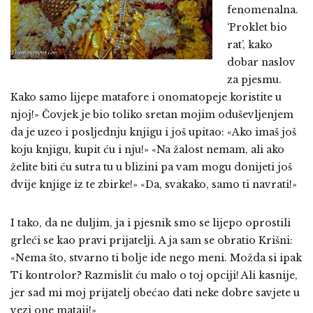
fenomenalna.
‘Proklet bio
rat’, kako
dobar naslov
za pjesmu.
Kako samo lijepe matafore i onomatopeje koristite u
njoj!» Čovjek je bio toliko sretan mojim oduševljenjem
da je uzeo i posljednju knjigu i još upitao: «Ako imaš još
koju knjigu, kupit ću i nju!» «Na žalost nemam, ali ako
želite biti ću sutra tu u blizini pa vam mogu donijeti još
dvije knjige iz te zbirke!» «Da, svakako, samo ti navrati!»
I tako, da ne duljim, ja i pjesnik smo se lijepo oprostili
grleći se kao pravi prijatelji. A ja sam se obratio Krišni:
«Nema što, stvarno ti bolje ide nego meni. Možda si ipak
Ti kontrolor? Razmislit ću malo o toj opciji! Ali kasnije,
jer sad mi moj prijatelj obećao dati neke dobre savjete u
vezi one mataji!»