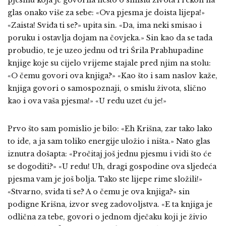
glas onako više za sebe: «Ova pjesma je doista lijepa!»
«Zaista! Sviđa ti se?» upita sin. «Da, ima neki smisao i
poruku i ostavlja dojam na čovjeka.» Sin kao da se tada
probudio, te je uzeo jednu od tri Śrila Prabhupadine
knjige koje su cijelo vrijeme stajale pred njim na stolu:
«O čemu govori ova knjiga?» «Kao što i sam naslov kaže,
knjiga govori o samospoznaji, o smislu života, slično
kao i ova vaša pjesma!» «U redu uzet ću je!»
Prvo što sam pomislio je bilo: «Eh Krišna, zar tako lako
to ide, a ja sam toliko energije uložio i ništa.» Nato glas
iznutra došapta: «Pročitaj još jednu pjesmu i vidi što će
se dogoditi?» «U redu! Uh, dragi gospodine ova sljedeća
pjesma vam je još bolja. Tako ste lijepe rime složili!»
«Stvarno, sviđa ti se? A o čemu je ova knjiga?» sin
podigne Krišna, izvor sveg zadovoljstva. «E ta knjiga je
odlična za tebe, govori o jednom dječaku koji je živio