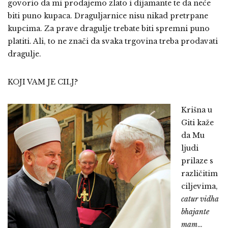
govorio da mi prodajemo zlato i dijamante te da neće
biti puno kupaca. Draguljarnice nisu nikad pretrpane
kupcima. Za prave dragulje trebate biti spremni puno
platiti. Ali, to ne znači da svaka trgovina treba prodavati
dragulje.
KOJI VAM JE CILJ?
Krišna u
Giti kaže
da Mu
ljudi
prilaze s
različitim
ciljevima,
catur vidha
bhajante
mam
…