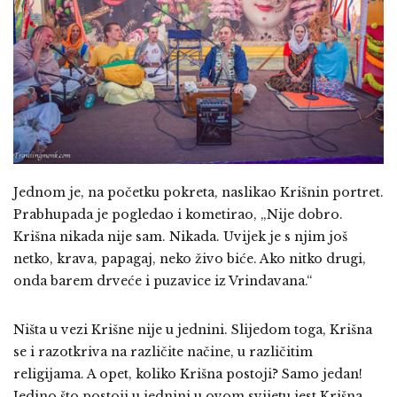
Jednom je, na početku pokreta, naslikao Krišnin portret.
Prabhupada je pogledao i kometirao, „Nije dobro.
Krišna nikada nije sam. Nikada. Uvijek je s njim još
netko, krava, papagaj, neko živo biće. Ako nitko drugi,
onda barem drveće i puzavice iz Vrindavana.“
Ništa u vezi Krišne nije u jednini. Slijedom toga, Krišna
se i razotkriva na različite načine, u različitim
religijama. A opet, koliko Krišna postoji? Samo jedan!
Jedino što postoji u jednini u ovom svijetu jest Krišna.