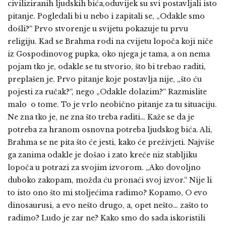
civiliziranih ljudskih bića,oduvijek su svi postavljali isto
pitanje. Pogledali bi u nebo i zapitali se, „Odakle smo
došli?“ Prvo stvorenje u svijetu pokazuje tu prvu
religiju. Kad se Brahma rodi na cvijetu lopoča koji niče
iz Gospodinovog pupka, oko njega je tama, a on nema
pojam tko je, odakle se tu stvorio, što bi trebao raditi,
preplašen je. Prvo pitanje koje postavlja nije, „što ću
pojesti za ručak?“, nego „Odakle dolazim?“ Razmislite
malo o tome. To je vrlo neobično pitanje za tu situaciju.
Ne zna tko je, ne zna što treba raditi… Kaže se da je
potreba za hranom osnovna potreba ljudskog bića. Ali,
Brahma se ne pita što će jesti, kako će preživjeti. Najviše
ga zanima odakle je došao i zato kreće niz stabljiku
lopoča u potrazi za svojim izvorom. „Ako dovoljno
duboko zakopam, možda ću pronaći svoj izvor.“ Nije li
to isto ono što mi stoljećima radimo? Kopamo, O evo
dinosaurusi, a evo nešto drugo, a, opet nešto… zašto to
radimo? Ludo je zar ne? Kako smo do sada iskoristili