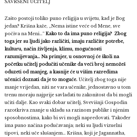
SAVRŠENI UČITELJ
Zašto postoji toliko puno religija u svijetu, kad je Bog
jedan? Krišna kaže, „Nema istine veće od Mene, sve
počiva na Meni…“
Kako to da ima puno religija? Zbog
toga jer su ljudi jako različiti, imaju različite potrebe,
kulturu, način življenja, klimu, mogućnosti
razumijevanja… Na primjer, u osnovnoj će školi na
početku učitelj podučiti učenike da veći broj nemožeš
oduzeti od manjeg, a kasnije će u višim razredima
učenici doznati da je to moguće.
Učitelj zbog toga nije
manje vrijedan, niti ne vara učenike, jednostavno u tom
trenu moraju najprije savladati tu zakonitost da bi mogli
učiti dalje. Kao svaki dobar učitelj, Svevišnji Gospodin
razotkriva znanje u skladu sa razinom publike i njenim
sposobnostima, kako bi svi mogli napredovati. Također
ima puno načina podučavanja; neki su ljudi vizuelni
tipovi, neki uče slušanjem… Krišna, koji je Jagannatha,