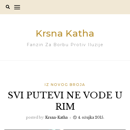
Skip
to
content
Krsna Katha
Fanzin Za Borbu Protiv Iluzije
IZ NOVOG BROJA
SVI PUTEVI NE VODE U
RIM
posted by:
Krsna-Katha
4. ožujka 2015.