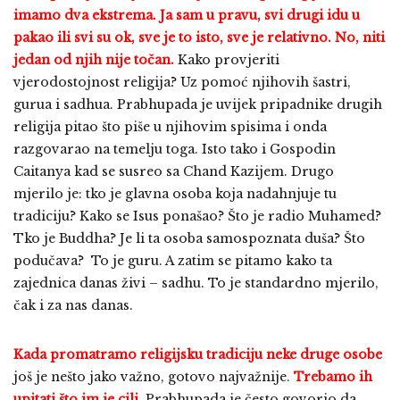
imamo dva ekstrema. Ja sam u pravu, svi drugi idu u
pakao ili svi su ok, sve je to isto, sve je relativno. No, niti
jedan od njih nije točan.
Kako provjeriti
vjerodostojnost religija? Uz pomoć njihovih šastri,
gurua i sadhua. Prabhupada je uvijek pripadnike drugih
religija pitao što piše u njihovim spisima i onda
razgovarao na temelju toga. Isto tako i Gospodin
Caitanya kad se susreo sa Chand Kazijem. Drugo
mjerilo je: tko je glavna osoba koja nadahnjuje tu
tradiciju? Kako se Isus ponašao? Što je radio Muhamed?
Tko je Buddha? Je li ta osoba samospoznata duša? Što
podučava? To je guru. A zatim se pitamo kako ta
zajednica danas živi – sadhu. To je standardno mjerilo,
čak i za nas danas.
Kada promatramo religijsku tradiciju neke druge osobe
još je nešto jako važno, gotovo najvažnije.
Trebamo ih
upitati što im je cilj.
Prabhupada je često govorio da