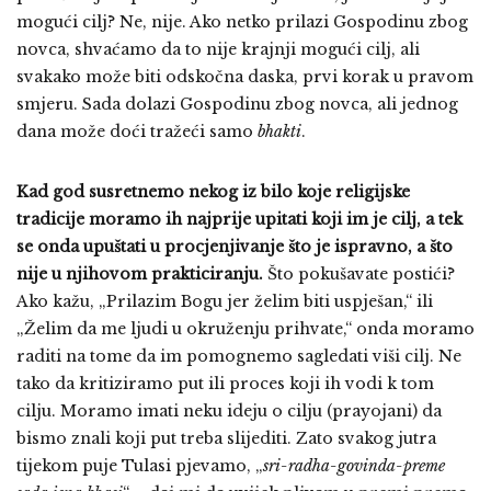
mogući cilj? Ne, nije. Ako netko prilazi Gospodinu zbog
novca, shvaćamo da to nije krajnji mogući cilj, ali
svakako može biti odskočna daska, prvi korak u pravom
smjeru. Sada dolazi Gospodinu zbog novca, ali jednog
dana može doći tražeći samo
bhakti
.
Kad god susretnemo nekog iz bilo koje religijske
tradicije moramo ih najprije upitati koji im je cilj, a tek
se onda upuštati u procjenjivanje što je ispravno, a što
nije u njihovom prakticiranju.
Što pokušavate postići?
Ako kažu, „Prilazim Bogu jer želim biti uspješan,“ ili
„Želim da me ljudi u okruženju prihvate,“ onda moramo
raditi na tome da im pomognemo sagledati viši cilj. Ne
tako da kritiziramo put ili proces koji ih vodi k tom
cilju. Moramo imati neku ideju o cilju (prayojani) da
bismo znali koji put treba slijediti. Zato svakog jutra
tijekom puje Tulasi pjevamo, „
sri-radha-govinda-preme