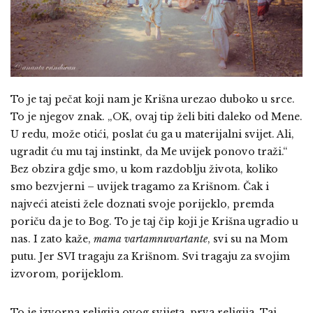
To je taj pečat koji nam je Krišna urezao duboko u srce.
To je njegov znak. „OK, ovaj tip želi biti daleko od Mene.
U redu, može otići, poslat ću ga u materijalni svijet. Ali,
ugradit ću mu taj instinkt, da Me uvijek ponovo traži.“
Bez obzira gdje smo, u kom razdoblju života, koliko
smo bezvjerni – uvijek tragamo za Krišnom. Čak i
najveći ateisti žele doznati svoje porijeklo, premda
poriču da je to Bog. To je taj čip koji je Krišna ugradio u
nas. I zato kaže,
mama vartamnuvartante
, svi su na Mom
putu. Jer SVI tragaju za Krišnom. Svi tragaju za svojim
izvorom, porijeklom.
To je izvorna religija ovog svijeta, prva religija. Taj