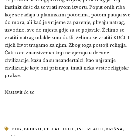
instinkt duše da se vrati svom izvoru. Poput onih riba
koje se rađaju u planinskim potocima, potom putuju sve
do mora, ali kad je vrijeme za parenje, plivaju natrag,
uzvodno, sve do mjesta gdje su se pojavile. Želimo se
vratiti natrag odakle smo došli, želimo se vratiti KUĆI. I
cijeli život tragamo za njim. Zbog toga postoji religija.
Čak i oni znanstvenici koji ne vjeruju u drevne
civilizacije, kažu da su neandertalci, kao najranije
civilizacije koje oni priznaju, imali neku vrste religijske
prakse.
Nastavit će se
,
,
,
,
,
BOG
BUDISTI
CILJ RELIGIJE
INTERFAITH
KRIŠNA