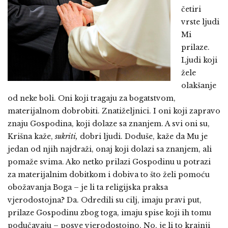
četiri
vrste ljudi
Mi
prilaze.
Ljudi koji
žele
olakšanje
od neke boli. Oni koji tragaju za bogatstvom,
materijalnom dobrobiti. Znatiželjnici. I oni koji zapravo
znaju Gospodina, koji dolaze sa znanjem. A svi oni su,
Krišna kaže,
sukriti,
dobri ljudi. Doduše, kaže da Mu je
jedan od njih najdraži, onaj koji dolazi sa znanjem, ali
pomaže svima. Ako netko prilazi Gospodinu u potrazi
za materijalnim dobitkom i dobiva to što želi pomoću
obožavanja Boga – je li ta religijska praksa
vjerodostojna? Da. Odredili su cilj, imaju pravi put,
prilaze Gospodinu zbog toga, imaju spise koji ih tomu
podučavaju – posve vjerodostojno. No, je li to krajnji