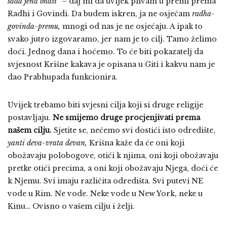
sada jena bhasi
“ – daj mi da uvijek plivam u premi prema
Radhi i Govindi. Da budem iskren, ja ne osjećam
radha-
govinda-premu,
mnogi od nas je ne osjećaju. A ipak to
svako jutro izgovaramo, jer nam je to cilj. Tamo želimo
doći. Jednog dana i hoćemo. To će biti pokazatelj da
svjesnost Krišne kakava je opisana u Giti i kakvu nam je
dao Prabhupada funkcionira.
Uvijek trebamo biti svjesni cilja koji si druge religije
postavljaju.
Ne smijemo druge procjenjivati prema
našem cilju.
Sjetite se, nećemo svi dostići isto odredište,
yanti deva-vrata devan,
Krišna kaže da će oni koji
obožavaju polobogove, otići k njima, oni koji obožavaju
pretke otići precima, a oni koji obožavaju Njega, doći će
k Njemu. Svi imaju različita odredišta. Svi putevi NE
vode u Rim. Ne vode. Neke vode u New York, neke u
Kinu… Ovisno o vašem cilju i želji.