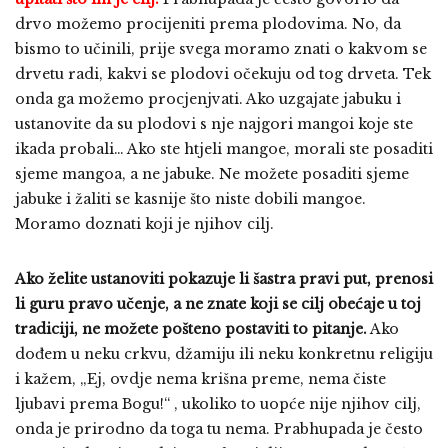
drvo možemo procijeniti prema plodovima. No, da
bismo to učinili, prije svega moramo znati o kakvom se
drvetu radi, kakvi se plodovi očekuju od tog drveta. Tek
onda ga možemo procjenjvati. Ako uzgajate jabuku i
ustanovite da su plodovi s nje najgori mangoi koje ste
ikada probali… Ako ste htjeli mangoe, morali ste posaditi
sjeme mangoa, a ne jabuke. Ne možete posaditi sjeme
jabuke i žaliti se kasnije što niste dobili mangoe.
Moramo doznati koji je njihov cilj.
Ako želite ustanoviti pokazuje li šastra pravi put, prenosi
li guru pravo učenje, a ne znate koji se cilj obećaje u toj
tradiciji, ne možete pošteno postaviti to pitanje.
Ako
dođem u neku crkvu, džamiju ili neku konkretnu religiju
i kažem, „Ej, ovdje nema krišna preme, nema čiste
ljubavi prema Bogu!“ , ukoliko to uopće nije njihov cilj,
onda je prirodno da toga tu nema. Prabhupada je često