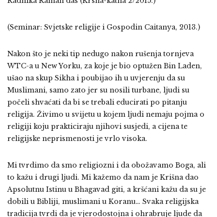
Radhika Raman das (Krsna-katha 2/2015.)
(Seminar: Svjetske religije i Gospodin Caitanya, 2013.)
Nakon što je neki tip nedugo nakon rušenja tornjeva
WTC-a u New Yorku, za koje je bio optužen Bin Laden,
ušao na skup Sikha i poubijao ih u uvjerenju da su
Muslimani, samo zato jer su nosili turbane, ljudi su
počeli shvaćati da bi se trebali educirati po pitanju
religija. Živimo u svijetu u kojem ljudi nemaju pojma o
religiji koju prakticiraju njihovi susjedi, a cijena te
religijske neprismenosti je vrlo visoka.
Mi tvrdimo da smo religiozni i da obožavamo Boga, ali
to kažu i drugi ljudi. Mi kažemo da nam je Krišna dao
Apsolutnu Istinu u Bhagavad giti, a kršćani kažu da su je
dobili u Bibliji, muslimani u Koranu… Svaka religijska
tradicija tvrdi da je vjerodostojna i ohrabruje ljude da