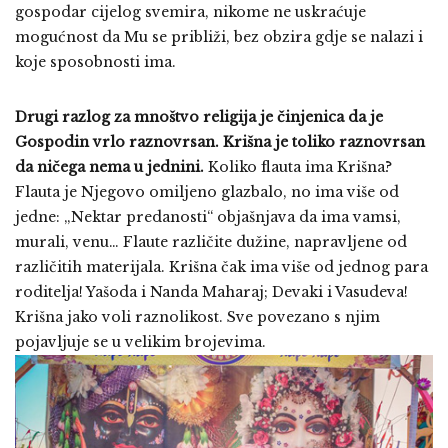
gospodar cijelog svemira, nikome ne uskraćuje
mogućnost da Mu se približi, bez obzira gdje se nalazi i
koje sposobnosti ima.
Drugi razlog za mnoštvo religija je činjenica da je
Gospodin vrlo raznovrsan. Krišna je toliko raznovrsan
da ničega nema u jednini.
Koliko flauta ima Krišna?
Flauta je Njegovo omiljeno glazbalo, no ima više od
jedne: „Nektar predanosti“ objašnjava da ima vamsi,
murali, venu… Flaute različite dužine, napravljene od
različitih materijala. Krišna čak ima više od jednog para
roditelja! Yašoda i Nanda Maharaj; Devaki i Vasudeva!
Krišna jako voli raznolikost. Sve povezano s njim
pojavljuje se u velikim brojevima.