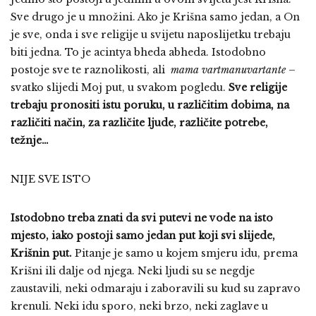
Sve drugo je u množini. Ako je Krišna samo jedan, a On
je sve, onda i sve religije u svijetu naposlijetku trebaju
biti jedna. To je acintya bheda abheda. Istodobno
postoje sve te raznolikosti, ali
mama vartmanuvartante
–
svatko slijedi Moj put, u svakom pogledu.
Sve religije
trebaju pronositi istu poruku, u različitim dobima, na
različiti način, za različite ljude, različite potrebe,
težnje…
NIJE SVE ISTO
Istodobno treba znati da svi putevi ne vode na isto
mjesto, iako postoji samo jedan put koji svi slijede,
Krišnin put.
Pitanje je samo u kojem smjeru idu, prema
Krišni ili dalje od njega. Neki ljudi su se negdje
zaustavili, neki odmaraju i zaboravili su kud su zapravo
krenuli. Neki idu sporo, neki brzo, neki zaglave u