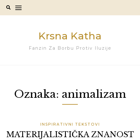
Skip
to
content
Krsna Katha
Fanzin Za Borbu Protiv Iluzije
Oznaka:
animalizam
INSPIRATIVNI TEKSTOVI
MATERIJALISTIČKA ZNANOST