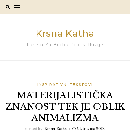
Skip
to
content
Krsna Katha
Fanzin Za Borbu Protiv Iluzije
INSPIRATIVNI TEKSTOVI
MATERIJALISTIČKA
ZNANOST TEK JE OBLIK
ANIMALIZMA
posted by:
Krsna-Katha
21. travnja 2013.