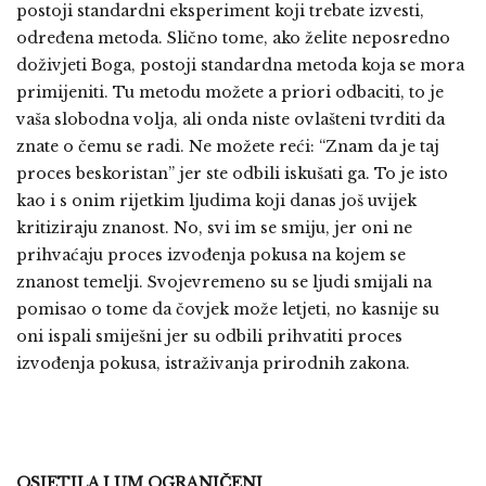
postoji standardni eksperiment koji trebate izvesti,
određena metoda. Slično tome, ako želite neposredno
doživjeti Boga, postoji standardna metoda koja se mora
primijeniti. Tu metodu možete a priori odbaciti, to je
vaša slobodna volja, ali onda niste ovlašteni tvrditi da
znate o čemu se radi. Ne možete reći: “Znam da je taj
proces beskoristan” jer ste odbili iskušati ga. To je isto
kao i s onim rijetkim ljudima koji danas još uvijek
kritiziraju znanost. No, svi im se smiju, jer oni ne
prihvaćaju proces izvođenja pokusa na kojem se
znanost temelji. Svojevremeno su se ljudi smijali na
pomisao o tome da čovjek može letjeti, no kasnije su
oni ispali smiješni jer su odbili prihvatiti proces
izvođenja pokusa, istraživanja prirodnih zakona.
OSJETILA I UM OGRANIČENI