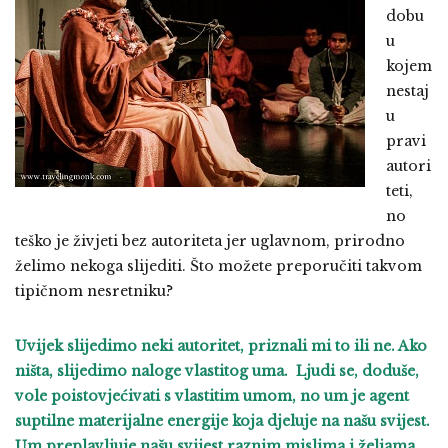
dobu
u
kojem
nestaj
u
pravi
autori
teti,
no
teško je živjeti bez autoriteta jer uglavnom, prirodno
želimo nekoga slijediti. Što možete preporučiti takvom
tipičnom nesretniku?
Uvijek slijedimo neki autoritet, priznali mi to ili ne. Ako
ništa, slijedimo naloge vlastitog uma. Ljudi se, doduše,
vole poistovjećivati s vlastitim umom, no um je agent
suptilne materijalne energije koja djeluje na našu svijest.
Um preplavljuje našu svijest raznim mislima i željama,