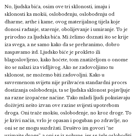
No, ljudska bića, osim ove tri sklonosti, imaju i
sklonosti ka mokši, oslobođenju, oslobođenju od
dharme, arthe i kame, ovog materijalnog tijela koje
donosi rađanje, starenje, obolijevanje i umiranje. To je
prirodno za ljudska bića. Mi želimo doznati što se krije
iza svega, a ne samo kako da se prehranimo, dobro
naspavamo itd. Ljudsko biće je prokleto ili
blagoslovljeno, kako hoćete, tom znatiželjom o onome
što se nalazi iza vidljivog. Ako ne zadovoljimo tu
sklonost, ne možemo biti zadovoljni. Kako u
suvremenom svijetu nije prihvaćen standardni proces
dostizanja oslobođenja, ta se ljudska sklonost pojavljuje
na razne izopačene načine. Tako mladi ljudi pokušavaju
doživjeti nešto izvan ove razine svijesti upotrebom
droga. Oni traže mokšu, oslobođenje, no kroz droge. To
je krivi način, vrlo je opasan i poguban po zdravlje, no
oni se ne mogu suzdržati. Društvo im govori “ne
uzimajte droge”, a oni se iz pobune, jer se žele osloboditi