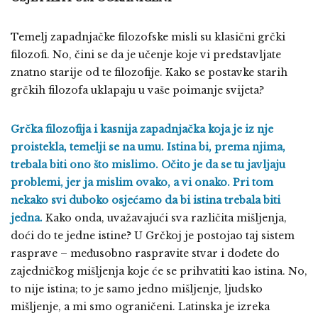
Temelj zapadnjačke filozofske misli su klasični grčki
filozofi. No, čini se da je učenje koje vi predstavljate
znatno starije od te filozofije. Kako se postavke starih
grčkih filozofa uklapaju u vaše poimanje svijeta?
Grčka filozofija i kasnija zapadnjačka koja je iz nje
proistekla, temelji se na umu. Istina bi, prema njima,
trebala biti ono što mislimo. Očito je da se tu javljaju
problemi, jer ja mislim ovako, a vi onako. Pri tom
nekako svi duboko osjećamo da bi istina trebala biti
jedna.
Kako onda, uvažavajući sva različita mišljenja,
doći do te jedne istine? U Grčkoj je postojao taj sistem
rasprave – međusobno raspravite stvar i dođete do
zajedničkog mišljenja koje će se prihvatiti kao istina. No,
to nije istina; to je samo jedno mišljenje, ljudsko
mišljenje, a mi smo ograničeni. Latinska je izreka