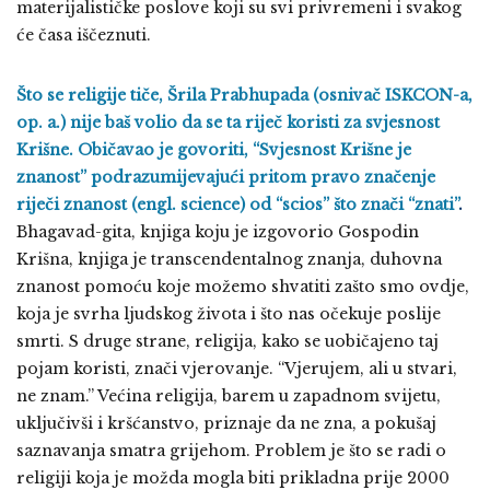
materijalističke poslove koji su svi privremeni i svakog
će časa iščeznuti.
Što se religije tiče, Šrila Prabhupada (osnivač ISKCON-a,
op. a.) nije baš volio da se ta riječ koristi za svjesnost
Krišne. Običavao je govoriti, “Svjesnost Krišne je
znanost” podrazumijevajući pritom pravo značenje
riječi znanost (engl. science) od “scios” što znači “znati”
.
Bhagavad-gita, knjiga koju je izgovorio Gospodin
Krišna, knjiga je transcendentalnog znanja, duhovna
znanost pomoću koje možemo shvatiti zašto smo ovdje,
koja je svrha ljudskog života i što nas očekuje poslije
smrti. S druge strane, religija, kako se uobičajeno taj
pojam koristi, znači vjerovanje. “Vjerujem, ali u stvari,
ne znam.” Većina religija, barem u zapadnom svijetu,
uključivši i kršćanstvo, priznaje da ne zna, a pokušaj
saznavanja smatra grijehom. Problem je što se radi o
religiji koja je možda mogla biti prikladna prije 2000