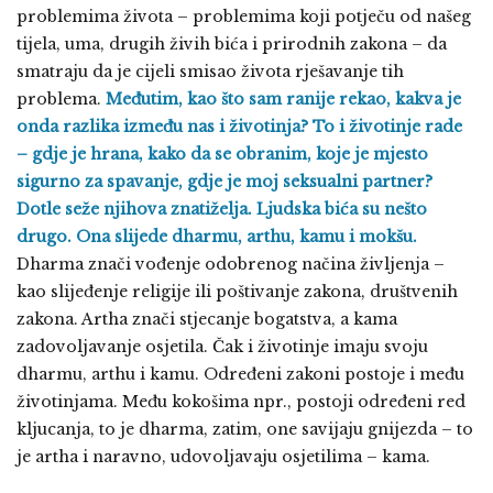
problemima života – problemima koji potječu od našeg
tijela, uma, drugih živih bića i prirodnih zakona – da
smatraju da je cijeli smisao života rješavanje tih
problema.
Međutim, kao što sam ranije rekao, kakva je
onda razlika između nas i životinja? To i životinje rade
– gdje je hrana, kako da se obranim, koje je mjesto
sigurno za spavanje, gdje je moj seksualni partner?
Dotle seže njihova znatiželja. Ljudska bića su nešto
drugo. Ona slijede dharmu, arthu, kamu i mokšu.
Dharma znači vođenje odobrenog načina življenja –
kao slijeđenje religije ili poštivanje zakona, društvenih
zakona. Artha znači stjecanje bogatstva, a kama
zadovoljavanje osjetila. Čak i životinje imaju svoju
dharmu, arthu i kamu. Određeni zakoni postoje i među
životinjama. Među kokošima npr., postoji određeni red
kljucanja, to je dharma, zatim, one savijaju gnijezda – to
je artha i naravno, udovoljavaju osjetilima – kama.