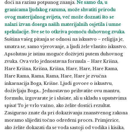
doći na razinu potpunog znanja.
Ne samo da, u
granicama ljudskog razuma, može shvatiti prirodu
ovog materijalnog svijeta, već može doznati što se
nalazi izvan dosega naših materijalnih osjetila i umne
spekulacije. Sve se to otkriva pomoću duhovnog zvuka.
Suština vašeg pitanja se odnosi na iskustvo – religija je,
smatra se, samo vjerovanje, a ljudi žele vlastito iskustvo.
Apsolutnu je istinu moguće doživjeti putem duhovnog
zvuka. Ova vrlo jednostavna formula – Hare Krišna,
Hare Krišna, Krišna, Krišna, Hare, Hare, Hare Rama,
Hare Rama, Rama, Rama, Hare, Hare je zvučna
inkarnacija Boga, Krišne. Ljudi govore o iskustvu,
doživljaju Boga… Jednostavno prihvatite ovu mantru,
formulu, izgovarate je i slušate, ali u skladu s uputstvima
spisa! To je vrlo važno, ako želite dostići rezultat.
Zasigurno znate da pri dokazivanju znanstvenog zakona
moramo slijediti točno određeni proces. Primjerice,
ako želite dokazati da se voda sastoji od vodika i kisika,