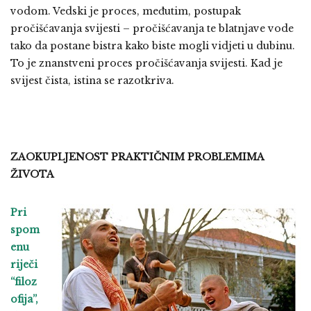
vodom. Vedski je proces, međutim, postupak
pročišćavanja svijesti – pročišćavanja te blatnjave vode
tako da postane bistra kako biste mogli vidjeti u dubinu.
To je znanstveni proces pročišćavanja svijesti. Kad je
svijest čista, istina se razotkriva.
ZAOKUPLJENOST PRAKTIČNIM PROBLEMIMA
ŽIVOTA
Pri
spom
enu
riječi
“filoz
ofija”,