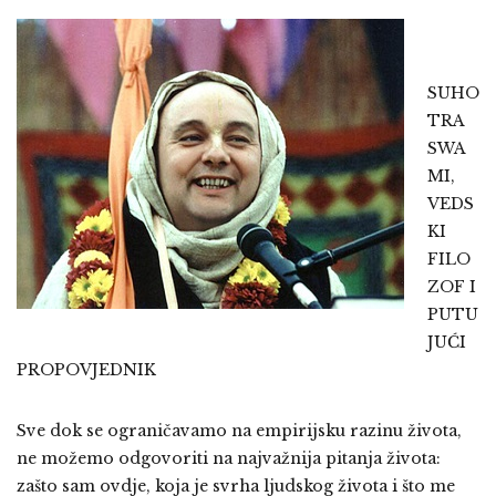
SUHO
TRA
SWA
MI,
VEDS
KI
FILO
ZOF I
PUTU
JUĆI
PROPOVJEDNIK
Sve dok se ograničavamo na empirijsku razinu života,
ne možemo odgovoriti na najvažnija pitanja života:
zašto sam ovdje, koja je svrha ljudskog života i što me