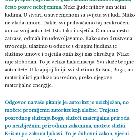
često posve neželjenima.
Neke ljude njihov um učini
ludima. U stvari, u suvremenom su svijetu svi ludi. Nitko
ne vlada umom. Dakle, svi prihvaćamo taj neukroćeni
um za svoj autoritet. Isto tako i osjetila. Čim ona nešto
zatraže, odmah im udovoljavamo. Kako smo društvena
stvorenja, ulazimo u odnose s drugim ljudima te
služimo umove i osjetila onih koji nas okružuju. Nitko
nije slobodan. To je velika halucinacija. Svi služe brojne
autoritete. U krajnjoj liniji, svi služimo Krišnu, Boga, no
materijalisti ga služe posredno, preko njegove
materijalne energije.
Odgovor na vaše pitanje je: autoritet je neizbježan, no
možete promijeniti autoritet koji služite. Umjesto
posrednog služenja Boga, služeći materijalnu prirodu
po neizbježnim prirodnim zakonima, možete služiti
Krišnu po zakonu ljubavi. To je duhovni zakon, vječni