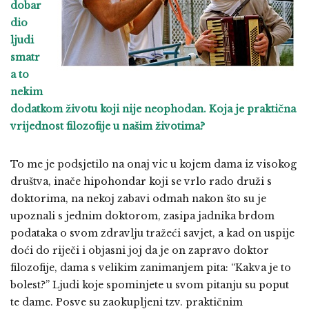
dobar
dio
ljudi
smatr
a to
nekim
dodatkom životu koji nije neophodan. Koja je praktična
vrijednost filozofije u našim životima?
To me je podsjetilo na onaj vic u kojem dama iz visokog
društva, inače hipohondar koji se vrlo rado druži s
doktorima, na nekoj zabavi odmah nakon što su je
upoznali s jednim doktorom, zasipa jadnika brdom
podataka o svom zdravlju tražeći savjet, a kad on uspije
doći do riječi i objasni joj da je on zapravo doktor
filozofije, dama s velikim zanimanjem pita: “Kakva je to
bolest?” Ljudi koje spominjete u svom pitanju su poput
te dame. Posve su zaokupljeni tzv. praktičnim