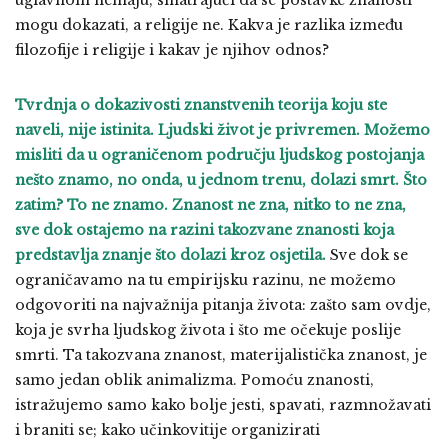
uglavnom nemaju, smatrajući da se postavke znanosti
mogu dokazati, a religije ne. Kakva je razlika između
filozofije i religije i kakav je njihov odnos?
Tvrdnja o dokazivosti znanstvenih teorija koju ste
naveli, nije istinita. Ljudski život je privremen. Možemo
misliti da u ograničenom području ljudskog postojanja
nešto znamo, no onda, u jednom trenu, dolazi smrt. Što
zatim? To ne znamo. Znanost ne zna, nitko to ne zna,
sve dok ostajemo na razini takozvane znanosti koja
predstavlja znanje što dolazi kroz osjetila.
Sve dok se
ograničavamo na tu empirijsku razinu, ne možemo
odgovoriti na najvažnija pitanja života: zašto sam ovdje,
koja je svrha ljudskog života i što me očekuje poslije
smrti. Ta takozvana znanost, materijalistička znanost, je
samo jedan oblik animalizma. Pomoću znanosti,
istražujemo samo kako bolje jesti, spavati, razmnožavati
i braniti se; kako učinkovitije organizirati