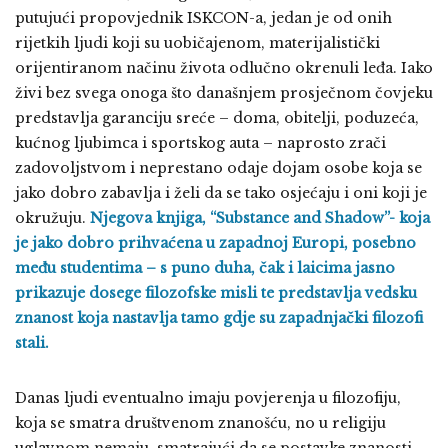
putujući propovjednik ISKCON-a, jedan je od onih
rijetkih ljudi koji su uobičajenom, materijalistički
orijentiranom načinu života odlučno okrenuli leđa. Iako
živi bez svega onoga što današnjem prosječnom čovjeku
predstavlja garanciju sreće – doma, obitelji, poduzeća,
kućnog ljubimca i sportskog auta – naprosto zrači
zadovoljstvom i neprestano odaje dojam osobe koja se
jako dobro zabavlja i želi da se tako osjećaju i oni koji je
okružuju.
Njegova knjiga, “Substance and Shadow”- koja
je jako dobro prihvaćena u zapadnoj Europi, posebno
među studentima – s puno duha, čak i laicima jasno
prikazuje dosege filozofske misli te predstavlja vedsku
znanost koja nastavlja tamo gdje su zapadnjački filozofi
stali.
Danas ljudi eventualno imaju povjerenja u filozofiju,
koja se smatra društvenom znanošću, no u religiju