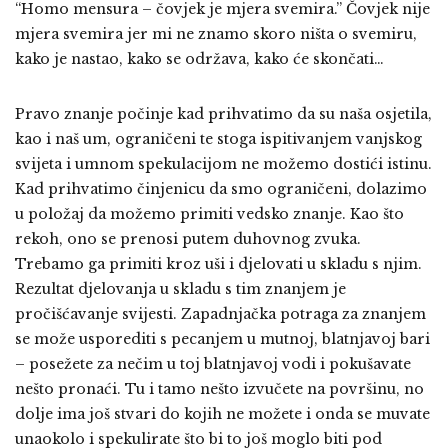
“Homo mensura – čovjek je mjera svemira.” Čovjek nije
mjera svemira jer mi ne znamo skoro ništa o svemiru,
kako je nastao, kako se održava, kako će skončati…
Pravo znanje počinje kad prihvatimo da su naša osjetila,
kao i naš um, ograničeni te stoga ispitivanjem vanjskog
svijeta i umnom spekulacijom ne možemo dostići istinu.
Kad prihvatimo činjenicu da smo ograničeni, dolazimo
u položaj da možemo primiti vedsko znanje. Kao što
rekoh, ono se prenosi putem duhovnog zvuka.
Trebamo ga primiti kroz uši i djelovati u skladu s njim.
Rezultat djelovanja u skladu s tim znanjem je
pročišćavanje svijesti. Zapadnjačka potraga za znanjem
se može usporediti s pecanjem u mutnoj, blatnjavoj bari
– posežete za nečim u toj blatnjavoj vodi i pokušavate
nešto pronaći. Tu i tamo nešto izvučete na površinu, no
dolje ima još stvari do kojih ne možete i onda se muvate
unaokolo i spekulirate što bi to još moglo biti pod