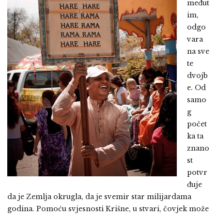
međut
im,
odgo
vara
na sve
te
dvojb
e. Od
samo
g
počet
ka ta
znano
st
potvr
đuje
da je Zemlja okrugla, da je svemir star milijardama
godina. Pomoću svjesnosti Krišne, u stvari, čovjek može