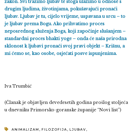
zakon. Svi tražimo ljubav te stoga ulazimo u odnose s
drugim ljudima, životinjama, pokušavajući pronaći
ljubav. Ljubav je tu, cijelo vrijeme, uspavana u srcu – to
je ljubav prema Bogu. Ako prihvatimo proces
neposrednog služenja Boga, koji započinje slušanjem –
standardni proces bhakti yoge – onda će naša prirodna
sklonost k ljubavi pronaći svoj pravi objekt – Krišnu, a
mi ćemo se, kao osobe, osjećati posve ispunjenima.
Iva Trumbić
(Članak je objavljen devedesetih godina prošlog stoljeća
u dnevniku Primorsko-goranske županije “Novi list”)
,
,
,
ANIMALIZAM
FILOZOFIJA
LJUBAV