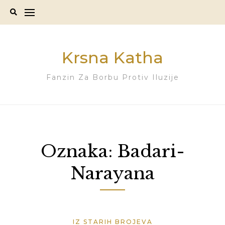
Skip
to
content
Krsna Katha
Fanzin Za Borbu Protiv Iluzije
Oznaka:
Badari-
Narayana
IZ STARIH BROJEVA