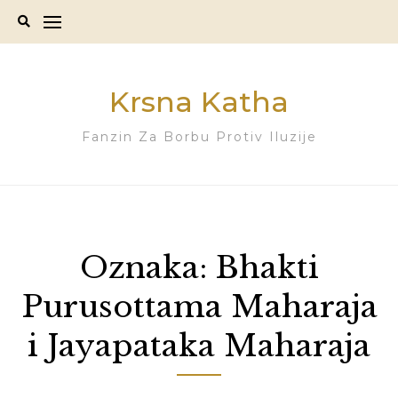
Skip
to
content
Krsna Katha
Fanzin Za Borbu Protiv Iluzije
Oznaka:
Bhakti
Purusottama Maharaja
i Jayapataka Maharaja