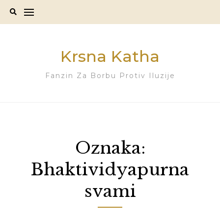
Skip
to
content
Krsna Katha
Fanzin Za Borbu Protiv Iluzije
Oznaka:
Bhaktividyapurna
svami