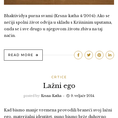
Bhaktividya purna svami (Krsna-katha 4/2004): Ako se
nečiji spolni život odvija u skladu s Krišninim uputama,
onda se i sve drugo u njegovom životu zbiva na taj
način.
READ MORE
CRTICE
Lažni ego
posted by:
Krsna-Katha
9. veljače 2014.
Kad bismo manje vremena provodili braneći svoj lažni
ego, materijalni identitet, puno bismo brže duhovno