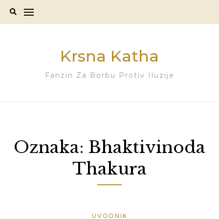
Skip
to
content
Krsna Katha
Fanzin Za Borbu Protiv Iluzije
Oznaka:
Bhaktivinoda
Thakura
UVODNIK