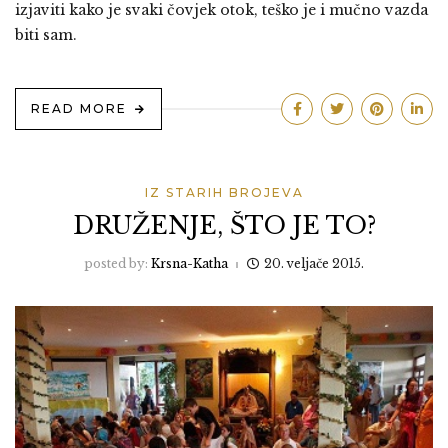
izjaviti kako je svaki čovjek otok, teško je i mučno vazda
biti sam.
READ MORE
IZ STARIH BROJEVA
DRUŽENJE, ŠTO JE TO?
posted by:
Krsna-Katha
20. veljače 2015.