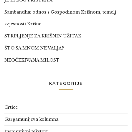
JE LI BOG PRISTRAN?
Sambandha: odnos s Gospodinom Krišnom, temelj
svjesnosti Krišne
STRPLJENJE ZA KRIŠNIN UŽITAK
ŠTO SA MNOM NE VALJA?
NEOČEKIVANA MILOST
KATEGORIJE
Crtice
Gargamunijeva kolumna
Inspirativni tekstovi