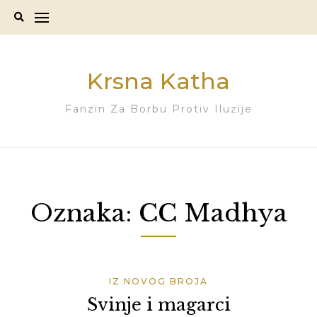
Skip
to
content
Krsna Katha
Fanzin Za Borbu Protiv Iluzije
Oznaka:
CC Madhya
IZ NOVOG BROJA
Svinje i magarci