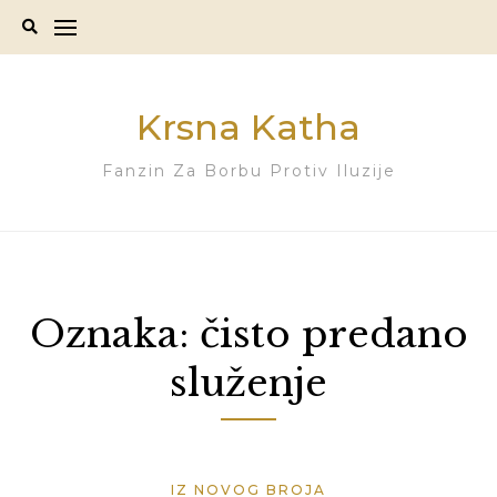
Skip
to
content
Krsna Katha
Fanzin Za Borbu Protiv Iluzije
Oznaka:
čisto predano
služenje
IZ NOVOG BROJA