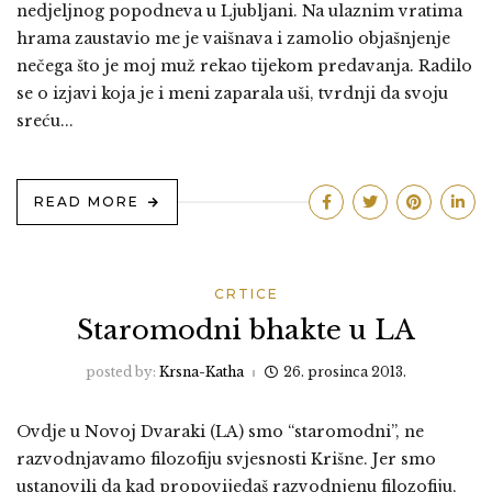
nedjeljnog popodneva u Ljubljani. Na ulaznim vratima
hrama zaustavio me je vaišnava i zamolio objašnjenje
nečega što je moj muž rekao tijekom predavanja. Radilo
se o izjavi koja je i meni zaparala uši, tvrdnji da svoju
sreću...
READ MORE
CRTICE
Staromodni bhakte u LA
posted by:
Krsna-Katha
26. prosinca 2013.
Ovdje u Novoj Dvaraki (LA) smo “staromodni”, ne
razvodnjavamo filozofiju svjesnosti Krišne. Jer smo
ustanovili da kad propovijedaš razvodnjenu filozofiju,