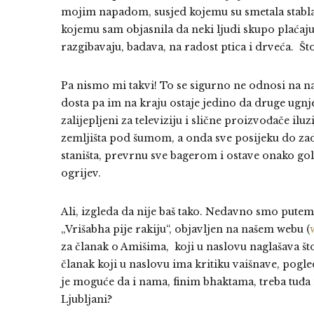
mojim napadom, susjed kojemu su smetala stabla p
kojemu sam objasnila da neki ljudi skupo plaćaju r
razgibavaju, badava, na radost ptica i drveća. Š
Pa nismo mi takvi! To se sigurno ne odnosi na nas
dosta pa im na kraju ostaje jedino da druge ugnje
zalijepljeni za televiziju i slične proizvođače ilu
zemljišta pod šumom, a onda sve posijeku do zadnj
staništa, prevrnu sve bagerom i ostave onako go
ogrijev.
Ali, izgleda da nije baš tako. Nedavno smo pute
„Vrišabha pije rakiju“, objavljen na našem webu (
za članak o Amišima, koji u naslovu naglašava št
članak koji u naslovu ima kritiku vaišnave, pogled
je moguće da i nama, finim bhaktama, treba tuđa
Ljubljani?