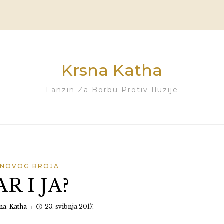
Krsna Katha
Fanzin Za Borbu Protiv Iluzije
 NOVOG BROJA
R I JA?
na-Katha
23. svibnja 2017.