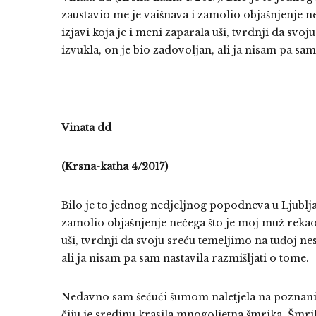
zaustavio me je vaišnava i zamolio objašnjenje n
izjavi koja je i meni zaparala uši, tvrdnji da svo
izvukla, on je bio zadovoljan, ali ja nisam pa sam
Vinata dd
(Krsna-katha 4/2017)
Bilo je to jednog nedjeljnog popodneva u Ljublj
zamolio objašnjenje nečega što je moj muž rekao 
uši, tvrdnji da svoju sreću temeljimo na tuđoj ne
ali ja nisam pa sam nastavila razmišljati o tome.
Nedavno sam šećući šumom naletjela na poznanika
čiju je sredinu krasila mnogoljetna šmrika. Šmr