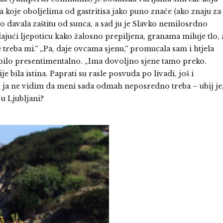
ma koje oboljelima od gastritisa jako puno znače (ako znaju za
davala zaštitu od sunca, a sad ju je Slavko nemilosrdno
ajući ljepoticu kako žalosno prepiljena, granama miluje tlo, 
 treba mi.“ „Pa, daje ovcama sjenu,“ promucala sam i htjela
ga bilo presentimentalno. „Ima dovoljno sjene tamo preko.
 bila istina. Paprati su rasle posvuda po livadi, još i
o ja ne vidim da meni sada odmah neposredno treba – ubij je
 u Ljubljani?