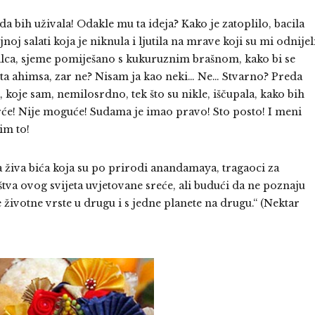
a bih uživala! Odakle mu ta ideja? Kako je zatoplilo, bacila
oj salati koja je niknula i ljutila na mrave koji su mi odnijel
alca, sjeme pomiješano s kukuruznim brašnom, kako bi se
ista ahimsa, zar ne? Nisam ja kao neki… Ne… Stvarno? Preda
koje sam, nemilosrdno, tek što su nikle, iščupala, kako bih
vrće! Nije moguće! Sudama je imao pravo! Sto posto! I meni
im to!
a živa bića koja su po prirodi anandamaya, tragaoci za
tva ovog svijeta uvjetovane sreće, ali budući da ne poznaju
ne životne vrste u drugu i s jedne planete na drugu.“ (Nektar