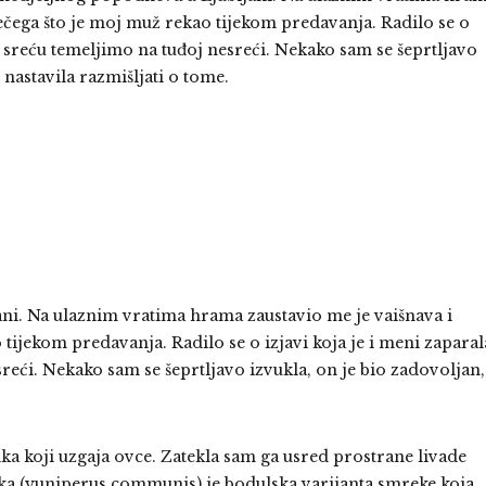
ečega što je moj muž rekao tijekom predavanja. Radilo se o
ju sreću temeljimo na tuđoj nesreći. Nekako sam se šeprtljavo
 nastavila razmišljati o tome.
ani. Na ulaznim vratima hrama zaustavio me je vaišnava i
tijekom predavanja. Radilo se o izjavi koja je i meni zaparal
sreći. Nekako sam se šeprtljavo izvukla, on je bio zadovoljan,
 koji uzgaja ovce. Zatekla sam ga usred prostrane livade
ika (yuniperus communis) je bodulska varijanta smreke koja