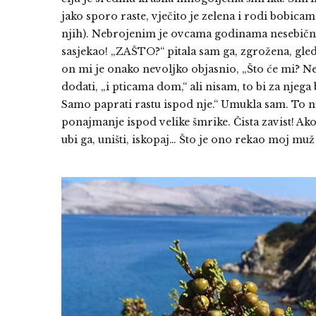
jako sporo raste, vječito je zelena i rodi bobica
njih). Nebrojenim je ovcama godinama nesebično 
sasjekao! „ZAŠTO?“ pitala sam ga, zgrožena, gled
on mi je onako nevoljko objasnio, „Što će mi? Ne
dodati, „i pticama dom,“ ali nisam, to bi za nje
Samo paprati rastu ispod nje.“ Umukla sam. To nije
ponajmanje ispod velike šmrike. Čista zavist! Ak
ubi ga, uništi, iskopaj… Što je ono rekao moj muž