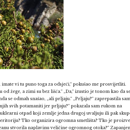
 imate vi tu puno toga za odsjeći,“ pokušao me prosvijetliti.
u od žege, a zimi su bez lišća.“ „Da,“ izustio je tonom kao da s
a se odmah snašao, „ali prljaju.“ „Prljaju?“ zaprepastila sa
i njih svih potamaniti jer prljaju?“ pokazala sam rukom na
uklearni otpad koji zemlje jedna drugoj uvaljuju ili pak sku
eritoriju? Tko organizira ogromna smetlišta? Tko je proizv
ceanu stvorila naplavinu veličine ogromnog otoka?“ Zapanje