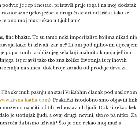
odvio je rep i nestao, pristavši prije toga i na moj dodatak
aznorazne tjelovježbe, a drugi čiste vrt od lišća i tako se
to je ono moj muž rekao u Ljubljani?
, fine bhakte. To su tamo neki imperijalisti kojima nikad nij
tavaju kako bi uživali, zar ne? Ili oni pod njihovim utjecajem
zije poput onih iz obližnjeg sela koji mahnito kupuju jeftina
ega, istjeravši tako tko zna koliko životinja iz njihovih
lu zemlju na suncu, dok broje zaradu od prodaje drva za
m FBa skrenuli pažnju na stari Vrišabhin članak pod naslovom
www.krsna-katha-com
). Praktički istodobno smo objavili link
o možemo naučiti od tih jednostavnih ljudi. Dok si rekao kek
alo je stotinjak ljudi, a ovaj drugi, nevini, skoro pa nitko! Za
 nesreća da bismo uživali? Što je ono rekao moj muž u