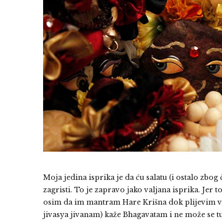
Moja jedina isprika je da ću salatu (i ostalo zbog
zagristi. To je zapravo jako valjana isprika. Jer to 
osim da im mantram Hare Krišna dok plijevim vrt
jivasya jivanam) kaže Bhagavatam i ne može se tu