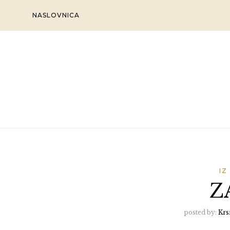
Skip
NASLOVNICA
to
content
IZ
ZA
posted by:
Krs