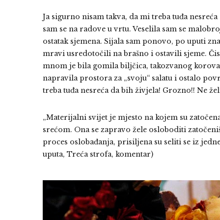
Ja sigurno nisam takva, da mi treba tuđa nesreća d
sam se na radove u vrtu. Veselila sam se malobrojn
ostatak sjemena. Sijala sam ponovo, po uputi zn
mravi usredotočili na brašno i ostavili sjeme. Č
mnom je bila gomila biljčica, takozvanog korova, 
napravila prostora za „svoju“ salatu i ostalo po
treba tuđa nesreća da bih živjela! Grozno!! Ne žel
„Materijalni svijet je mjesto na kojem su zatočen
srećom. Ona se zapravo žele osloboditi zatočeniš
proces oslobađanja, prisiljena su seliti se iz jed
uputa, Treća strofa, komentar)