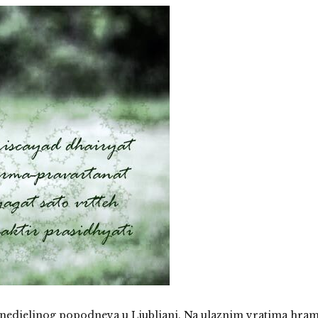
og nedjeljnog popodneva u Ljubljani. Na ulaznim vratima hra