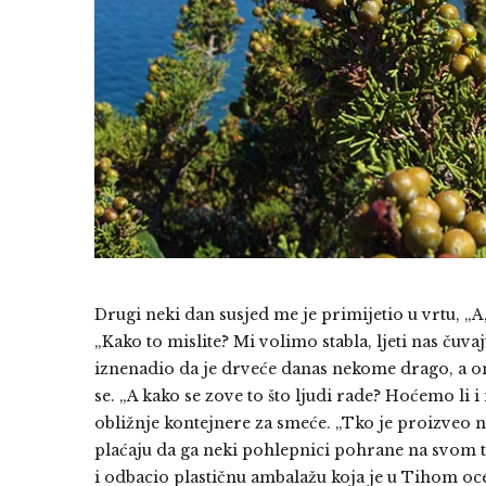
Drugi neki dan susjed me je primijetio u vrtu, „A,
„Kako to mislite? Mi volimo stabla, ljeti nas čuvaj
iznenadio da je drveće danas nekome drago, a ond
se. „A kako se zove to što ljudi rade? Hoćemo li 
obližnje kontejnere za smeće. „Tko je proizveo n
plaćaju da ga neki pohlepnici pohrane na svom t
i odbacio plastičnu ambalažu koja je u Tihom o