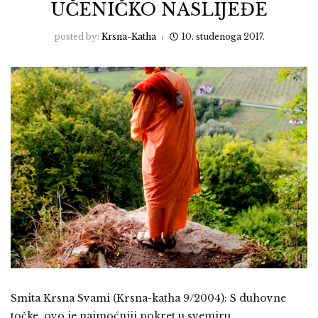
UČENIČKO NASLIJEĐE
posted by:
Krsna-Katha
10. studenoga 2017.
Smita Krsna Svami (Krsna-katha 9/2004): S duhovne
točke, ovo je najmoćniji pokret u svemiru.