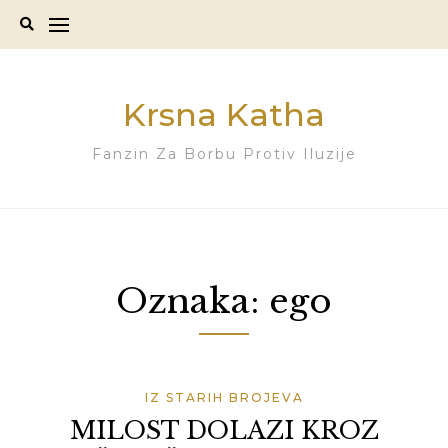
Skip
to
content
Krsna Katha
Fanzin Za Borbu Protiv Iluzije
Oznaka:
ego
IZ STARIH BROJEVA
MILOST DOLAZI KROZ