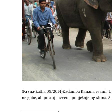
(Krsna-katha 03/2014)Kadamba Kanana svami: U B
ne gube, ali postoji uvreda pobješnjelog slona. Š