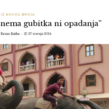
IZ NOVOG BROJA
i “nema gubitka ni opadanja”
:
Krsna-Katha
27. travnja 2014.