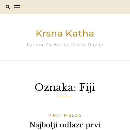
Skip
to
content
Krsna Katha
Fanzin Za Borbu Protiv Iluzije
Oznaka:
Fiji
VINATIN BLOG
Najbolji odlaze prvi