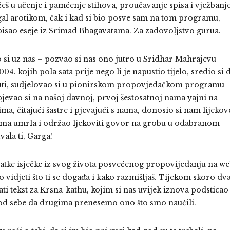
eš u učenje i pamćenje stihova, proučavanje spisa i vježbanj
ngal arotikom, čak i kad si bio posve sam na tom programu,
 i pisao eseje iz Srimad Bhagavatama. Za zadovoljstvo gurua.
o si uz nas – pozvao si nas ono jutro u Sridhar Mahrajevu
. kojih pola sata prije nego li je napustio tijelo, sredio si 
uti, sudjelovao si u pionirskom propovjedačkom programu
jevao si na našoj davnoj, prvoj šestosatnoj nama yajni na
a, čitajući šastre i pjevajući s nama, donosio si nam lijekov
mama umrla i održao ljekoviti govor na grobu u odabranom
vala ti, Garga!
ratke isječke iz svog života posvećenog propovijedanju na w
o vidjeti što ti se događa i kako razmišljaš. Tijekom skoro dv
ti tekst za Krsna-kathu, kojim si nas uvijek iznova podsticao
od sebe da drugima prenesemo ono što smo naučili.