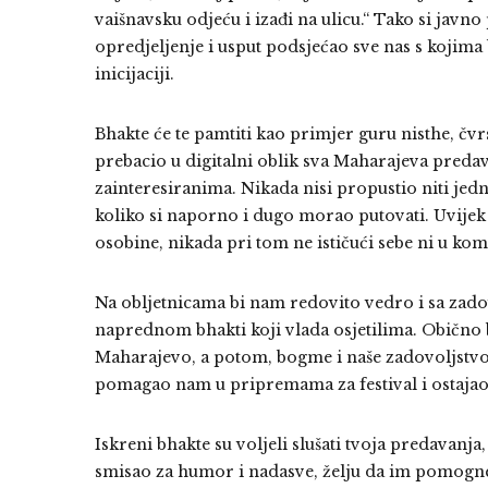
vaišnavsku odjeću i izađi na ulicu.“ Tako si javn
opredjeljenje i usput podsjećao sve nas s kojima
inicijaciji.
Bhakte će te pamtiti kao primjer guru nisthe, čvr
prebacio u digitalni oblik sva Maharajeva preda
zainteresiranima. Nikada nisi propustio niti jed
koliko si naporno i dugo morao putovati. Uvijek
osobine, nikada pri tom ne ističući sebe ni u ko
Na obljetnicama bi nam redovito vedro i sa zado
naprednom bhakti koji vlada osjetilima. Obično 
Maharajevo, a potom, bogme i naše zadovoljstvo! 
pomagao nam u pripremama za festival i ostajao 
Iskreni bhakte su voljeli slušati tvoja predavanja
smisao za humor i nadasve, želju da im pomogneš 