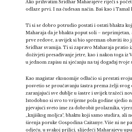
Ako prihvatim Sridhar Maharajeve riječi s početk
odlaze prvi. I na čudesan način. Baš kao i Tamal
Ti si se dobro potrudio postati i ostati bhakta 
Maharaja da je bhakta poput soli – neprimjetan, a
prve redove, a uvijek si bio spreman obaviti što j
Sridhar svamija. Ti si zapravo Maharaja pratio 
doživjeti presađivanje jetre, kao i nakon toga iz
u jednom zapisu ni sjećanju na taj događaj tvoje
Kao magistar ekonomije odlučio si prestati svoju
posvetio se proučavanju šastra prema želji svog
zaranjajući sve dublje u šastre i uvijek tražeći 
Istodobno si svo to vrijeme pola godine sjedio 
pjevajući sveto ime za dobrobit prolaznika, vjern
„knjiškog moljca“, bhaktu koji samo studira, ali n
širenja poruke Gospodina Caitanye. Više ni ne pa
odjeću, u svakoj prilici, slijedeći Maharajevu u