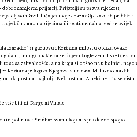
eći o tebi, da si im bio pri ruci kad god su te trebali, na
 dobronamjerni prijatelj. Prijatelji su prava rijetkost,
ijatelj svih živih bića jer uvijek razmišlja kako ih približiti
da nije bila samo na riječima ili sentimentalna, već se uvijek
a „zaradio“ si guruovu i Krišninu milost u obliku ovako
nog dana, mnogi bhakte su se diljem kugle zemaljske tijekom
i te se sa zahvalnošću, a na kraju si otišao ne u bolnici, nego 
er Krišnina je logika Njegova, a ne naša. Mi bismo mislili
ima da postanu najbolji. Neki ostanu. A neki ne. I tu se ništa
 više biti ni Garge ni Vinate.
a to pobrinuti Sridhar svami koji nas je i davno spojio