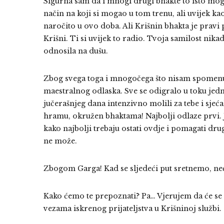
Sigurna sam da i mnogi drugi bhakte to isto mogu r
način na koji si mogao u tom trenu, ali uvijek kao
naročito u ovo doba. Ali Krišnin bhakta je pravi pr
Krišni. Ti si uvijek to radio. Tvoja samilost nika
odnosila na dušu.
Zbog svega toga i mnogočega što nisam spomenul
maestralnog odlaska. Sve se odigralo u toku jed
jučerašnjeg dana intenzivno molili za tebe i sjećal
hramu, okružen bhaktama! Najbolji odlaze prvi. J
kako najbolji trebaju ostati ovdje i pomagati drug
ne može.
Zbogom Garga! Kad se sljedeći put sretnemo, neće
Kako ćemo te prepoznati? Pa… Vjerujem da će se z
vezama iskrenog prijateljstva u Krišninoj službi.