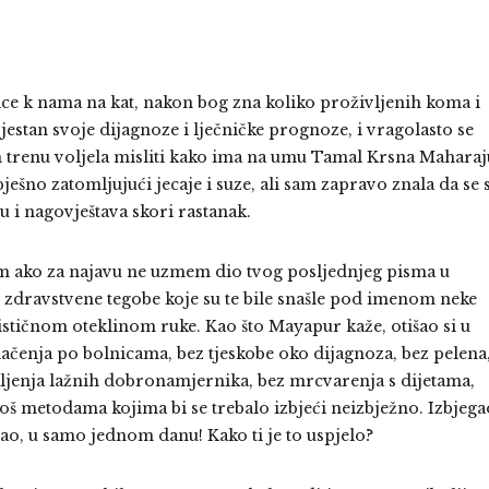
ice k nama na kat, nakon bog zna koliko proživljenih koma i
vjestan svoje dijagnoze i lječničke prognoze, i vragolasto se
am trenu voljela misliti kako ima na umu Tamal Krsna Maharaj
ešno zatomljujući jecaje i suze, ali sam zapravo znala da se 
u i nagovještava skori rastanak.
sim ako za najavu ne uzmem dio tvog posljednjeg pisma u
 zdravstvene tegobe koje su te bile snašle pod imenom neke
ističnom oteklinom ruke. Kao što Mayapur kaže, otišao si u
ačenja po bolnicama, bez tjeskobe oko dijagnoza, bez pelena
žaljenja lažnih dobronamjernika, bez mrcvarenja s dijetama,
još metodama kojima bi se trebalo izbjeći neizbježno. Izbjega
išao, u samo jednom danu! Kako ti je to uspjelo?