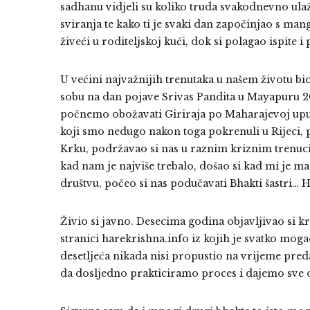
sadhanu vidjeli su koliko truda svakodnevno ulaž
sviranja te kako ti je svaki dan započinjao s ma
živeći u roditeljskoj kući, dok si polagao ispite
U većini najvažnijih trenutaka u našem životu bi
sobu na dan pojave Srivas Pandita u Mayapuru 2004
počnemo obožavati Giriraja po Maharajevoj up
koji smo nedugo nakon toga pokrenuli u Rijeci, p
Krku, podržavao si nas u raznim kriznim trenucim
kad nam je najviše trebalo, došao si kad mi je 
društvu, počeo si nas podučavati Bhakti šastri… H
Živio si javno. Desecima godina objavljivao si k
stranici harekrishna.info iz kojih je svatko moga
desetljeća nikada nisi propustio na vrijeme preda
da dosljedno prakticiramo proces i dajemo sve 