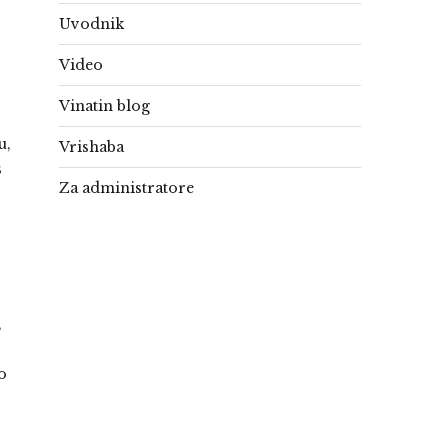
Uvodnik
Video
Vinatin blog
u,
Vrishaba
s
Za administratore
,
o