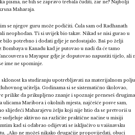
a pisma, ne bih se zapravo trebala čuditi, zar ne? Najbolji
 krsna Maharaja.
kojim se njegov guru može podičiti. Čula sam od Radhanath
li neophodan. Ti si uvijek bio takav. Nikad se nisi gurao u
e bilo potrebno i dodati gdje je nedostajalo. Baš po želji
iz Bombaya u Kanadu kad je putovao u nadi da će tamo
 Vancouvera u Mayapur gdje je doputovao napustiti tijelo, ali 
 se ime ne spominje.
 sklonost ka studiranju upotrebljavati na materijalnom polju
 duhovnog učitelja. Godinama si se sistematično školovao,
nove prilike da prikupljeno znanje i spoznaje preneseš drugima
na ulicama Maribora i okolnih mjesta, najčešće posve sam,
o slijedeći Maharajevu želju koji nije htio da se pretvoriš u
e sudjeluje aktivno na različite praktične načine u misiji
mtim kad si odabrao odijevati se isključivo u vaišnavsku
putu, „Ako ne možeš nikako drugačije propovijedati, obuci