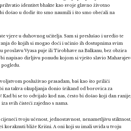
o prihvatio identitet bhakte kao svoje glavno životno
 bi došao u dodir što smo naumili i što smo obećali na
ste vjere u duhovnog učitelja. Sam si preslušao i uredio te
vanja do kojih si mogao doći i učinio ih dostupnima svim
nu proslavu Vyasa puje ili Tirobhave na Balkanu, bez obzira
 bi napisao dirljivu ponudu kojom si vješto slavio Maharajev
m pogledu.
voljstvom posluživao prasadam, baš kao što priliči
bi na takva okupljanja donio šrikand od borovica za
Kad bi se to odvijalo kod nas, često bi došao koji dan ranije
iza svih čisteći zajedno s nama.
, cijeneći tvoju učenost, jednostavnost, nenametljivu stiktnost
koraknuti bliže Krišni. A oni koji su imali uvida u tvoju