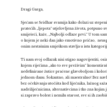
Dragi Garga,
Sjećam se Sridhar svamija kako dolazi uz stepen
pratećih „ljepota“ utjelovljena života, potpuno s
smiješeći, kaže, „Najbolji odlaze prvi.“ U tom s
o kojem je neki dan jako emotivno pričao, neuspj
onim nestašnim smješkom stavlja u istu kategorij
Ti nam svoj odlazak nisi stigao nagovijestiti, o
kojem riječima „ako to sve preživim“ komentiraš
nedefinirane žutice praćene glavoboljom i kolor
jednom danu. Šokantno, ali maestralno! Bez navl
bez očekivanja utočišta kod liječnika, lažnog sa
nadriliječnicima, alternativcima i tko zna kojim 
si zapravo bolest i nemilu starost, sve si ih zaob